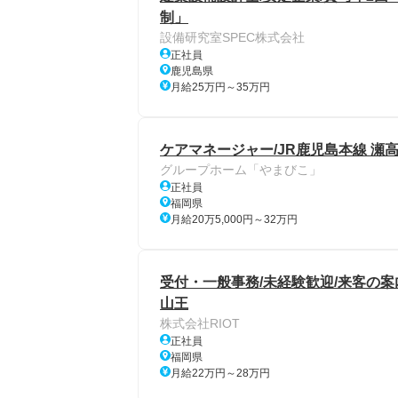
制」
設備研究室SPEC株式会社
正社員
鹿児島県
月給25万円～35万円
ケアマネージャー/JR鹿児島本線 瀬高
グループホーム「やまびこ」
正社員
福岡県
月給20万5,000円～32万円
受付・一般事務/未経験歓迎/来客の案
山王
株式会社RIOT
正社員
福岡県
月給22万円～28万円