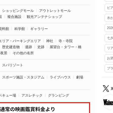
ビ
ショッピングモール
アウトレットモール
設
複合施設
観光アンテナショップ
水
20
資料館
科学館
ギャラリー
七
エリア・パーキングエリア
神社
寺・寺院
歴史建造物
遺跡
史跡
展望台・タワー・橋
リ
夜景
その他の名所
お
スパリゾート
プ
スポーツ施設・スタジアム
ライブハウス
劇場
ベキュー場
アスレチック
グランピング