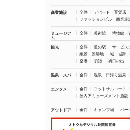
全件
デパート・百貨店
商業施設
ファッションビル・商業施
全件
美術館
博物館・
ミュージア
ム
全件
道の駅
サービス
観光
絶景・景勝地
城・城跡
空港
初詣
初日の出
全件
温泉・日帰り温泉
温泉・スパ
全件
フットサルコート
エンタメ
屋内アミューズメント施設
全件
キャンプ場
バー
アウトドア