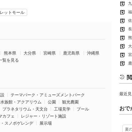
九
福
レットモール
佐
長
熊
大
熊本県
大分県
宮崎県
鹿児島県
沖縄県
宮
一覧を見る
鹿
閲
最近見
施設
テーマパーク・アミューズメントパーク
水族館・アクアリウム
公園
観光農園
おで
プラネタリウム・天文台
工場見学
プール
マカフェ
レジャー・リゾート施設
ー・スノボゲレンデ
展示場
夏