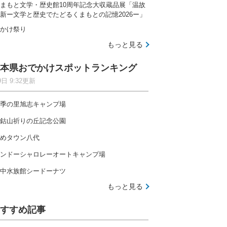
まもと文学・歴史館10周年記念大収蔵品展「温故
新ー文学と歴史でたどるくまもとの記憶2026ー」
かけ祭り
もっと見る
本県おでかけスポットランキング
9日 9:32更新
季の里旭志キャンプ場
鈷山祈りの丘記念公園
めタウン八代
ンドーシャロレーオートキャンプ場
中水族館シードーナツ
もっと見る
すすめ記事