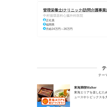
管理栄養士/クリニック/訪問介護事業
中村循環器科心臓外科医院
正社員
福岡県
月給24万円～26万円
テ
テー
東海満喫Walker
東海エリアを楽しむた
ュースやトピックスを