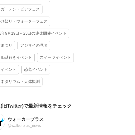
アガーデン・ビアフェス
かけ祭り・ウォーターフェス
26年9月19日～23日の連休開催イベント
夕まつり
アジサイの見頃
アル謎解きイベント
スイーツイベント
酒イベント
恐竜イベント
ラネタリウム・天体観測
X(旧Twitter)で最新情報をチェック
ウォーカープラス
@walkerplus_news