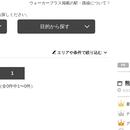
ウォーカープラス掲載の駅・路線について
お探しください。
目的から探す
エリアや条件で絞り込む
1
熊
1（全0件中1〜0件）
8月
夏
ナ
グ