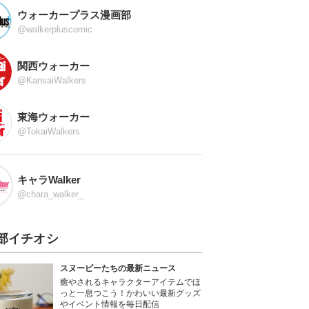
ウォーカープラス漫画部
@walkerpluscomic
関西ウォーカー
@KansaiWalkers
東海ウォーカー
@TokaiWalkers
キャラWalker
@chara_walker_
部イチオシ
スヌーピーたちの最新ニュース
癒やされるキャラクターアイテムでほ
っと一息つこう！かわいい最新グッズ
やイベント情報を毎日配信