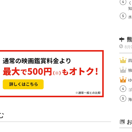
く
知
水
熊
8月
四
独
ゆ
ゴ
海
む
お