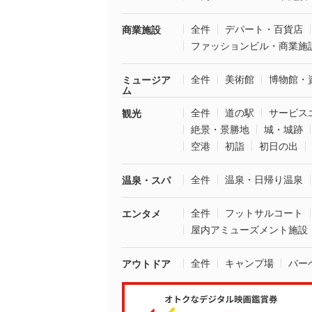
全件
デパート・百貨店
商業施設
ファッションビル・商業施
全件
美術館
博物館・
ミュージア
ム
全件
道の駅
サービス
観光
絶景・景勝地
城・城跡
空港
初詣
初日の出
全件
温泉・日帰り温泉
温泉・スパ
全件
フットサルコート
エンタメ
屋内アミューズメント施設
全件
キャンプ場
バー
アウトドア