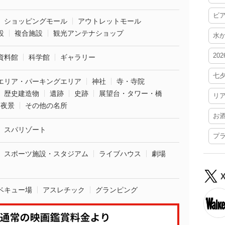
ビ
ショッピングモール
アウトレットモール
設
複合施設
観光アンテナショップ
水
20
資料館
科学館
ギャラリー
七
エリア・パーキングエリア
神社
寺・寺院
歴史建造物
遺跡
史跡
展望台・タワー・橋
リ
夜景
その他の名所
お
スパリゾート
プ
スポーツ施設・スタジアム
ライブハウス
劇場
ベキュー場
アスレチック
グランピング