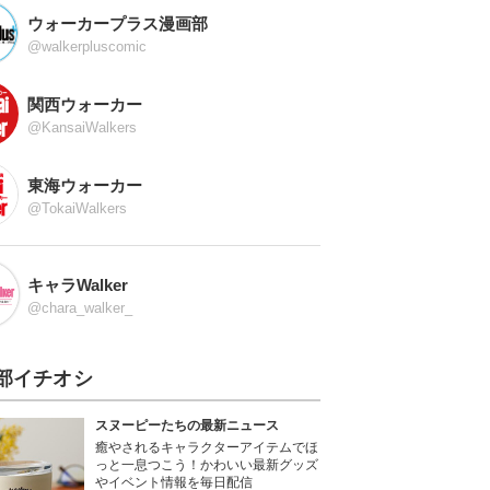
ウォーカープラス漫画部
@walkerpluscomic
関西ウォーカー
@KansaiWalkers
東海ウォーカー
@TokaiWalkers
キャラWalker
@chara_walker_
部イチオシ
スヌーピーたちの最新ニュース
癒やされるキャラクターアイテムでほ
っと一息つこう！かわいい最新グッズ
やイベント情報を毎日配信