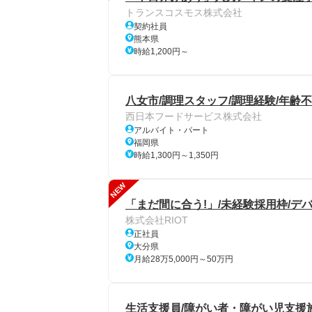
トランスコスモス株式会社
契約社員
熊本県
時給1,200円～
八女市/調理スタッフ/調理経験/年齢
西日本フードサービス株式会社
アルバイト・パート
福岡県
時給1,300円～1,350円
NEW
「まだ間に合う!」/未経験採用枠/デ
株式会社RIOT
正社員
大分県
月給28万5,000円～50万円
生活支援員/障がい者・障がい児支援