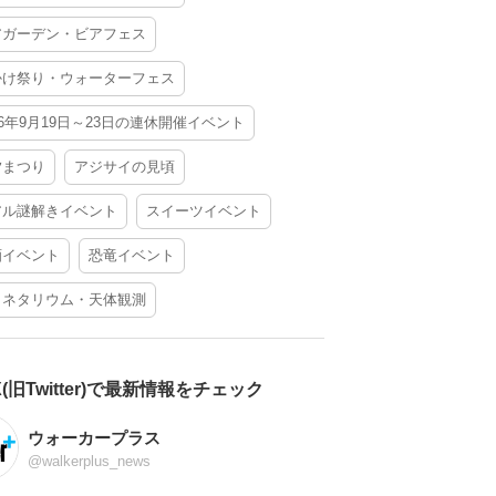
アガーデン・ビアフェス
かけ祭り・ウォーターフェス
26年9月19日～23日の連休開催イベント
夕まつり
アジサイの見頃
アル謎解きイベント
スイーツイベント
酒イベント
恐竜イベント
ラネタリウム・天体観測
X(旧Twitter)で最新情報をチェック
ウォーカープラス
@walkerplus_news