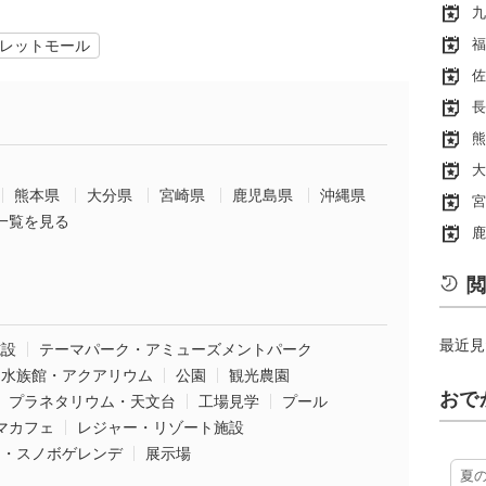
九
福
レットモール
佐
長
熊
大
熊本県
大分県
宮崎県
鹿児島県
沖縄県
宮
一覧を見る
鹿
閲
最近見
施設
テーマパーク・アミューズメントパーク
水族館・アクアリウム
公園
観光農園
おで
プラネタリウム・天文台
工場見学
プール
マカフェ
レジャー・リゾート施設
ー・スノボゲレンデ
展示場
夏