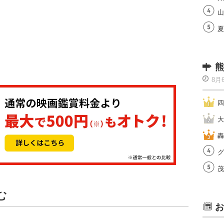
山
夏
熊
8月
四
大
轟
グ
茂
む
お