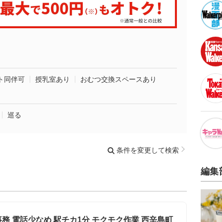
ト同伴可
授乳室あり
おむつ交換スペースあり
巡る
条件を変更して検索
編集
 電話少なめ 駅チカ1分 モクモク作業 西辛島町