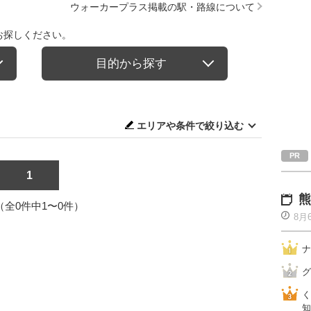
ウォーカープラス掲載の駅・路線について
お探しください。
目的から探す
エリアや条件で絞り込む
1
熊
1（全0件中1〜0件）
8月
ナ
グ
く
知