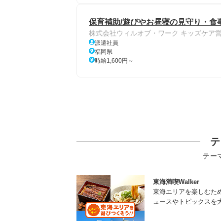
保育補助/遊びやお昼寝の見守り・食
株式会社ウィルオブ・ワーク キッズケア
派遣社員
福岡県
時給1,600円～
テ
テー
東海満喫Walker
東海エリアを楽しむた
ュースやトピックスを