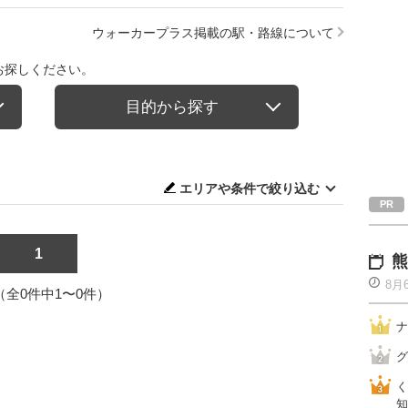
ウォーカープラス掲載の駅・路線について
お探しください。
目的から探す
エリアや条件で絞り込む
1
熊
8月
1（全0件中1〜0件）
ナ
グ
く
知