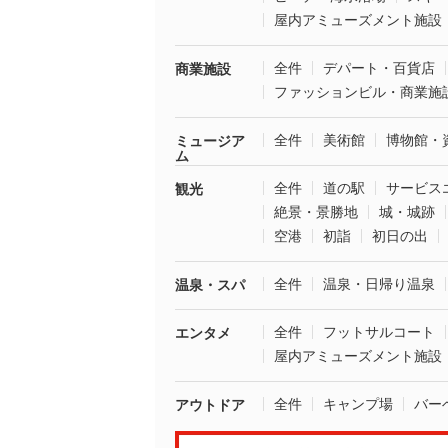
屋内アミューズメント施設
全件
デパート・百貨店
商業施設
ファッションビル・商業施
全件
美術館
博物館・
ミュージア
ム
全件
道の駅
サービス
観光
絶景・景勝地
城・城跡
空港
初詣
初日の出
全件
温泉・日帰り温泉
温泉・スパ
全件
フットサルコート
エンタメ
屋内アミューズメント施設
全件
キャンプ場
バー
アウトドア