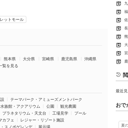
九
福
レットモール
佐
長
熊
大
宮
熊本県
大分県
宮崎県
鹿児島県
沖縄県
鹿
一覧を見る
閲
最近見
施設
テーマパーク・アミューズメントパーク
おで
水族館・アクアリウム
公園
観光農園
プラネタリウム・天文台
工場見学
プール
マカフェ
レジャー・リゾート施設
夏
ー・スノボゲレンデ
展示場