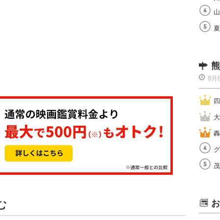
山
夏
熊
8月
四
大
轟
グ
茂
む
お