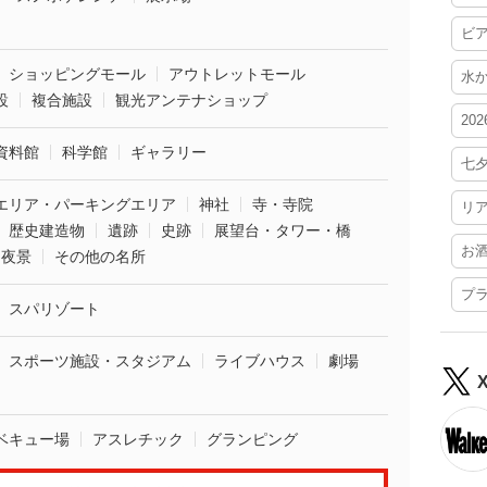
ビ
ショッピングモール
アウトレットモール
水
設
複合施設
観光アンテナショップ
20
資料館
科学館
ギャラリー
七
エリア・パーキングエリア
神社
寺・寺院
リ
歴史建造物
遺跡
史跡
展望台・タワー・橋
お
夜景
その他の名所
プ
スパリゾート
スポーツ施設・スタジアム
ライブハウス
劇場
ベキュー場
アスレチック
グランピング