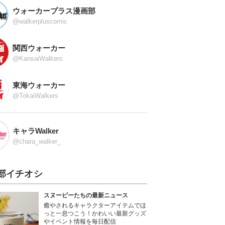
ウォーカープラス漫画部
@walkerpluscomic
関西ウォーカー
@KansaiWalkers
東海ウォーカー
@TokaiWalkers
キャラWalker
@chara_walker_
部イチオシ
スヌーピーたちの最新ニュース
癒やされるキャラクターアイテムでほ
っと一息つこう！かわいい最新グッズ
やイベント情報を毎日配信