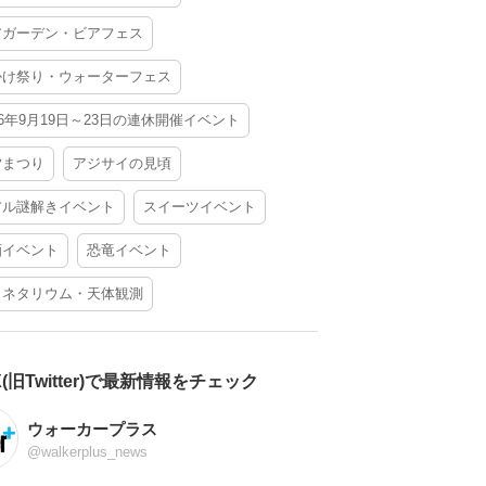
アガーデン・ビアフェス
かけ祭り・ウォーターフェス
26年9月19日～23日の連休開催イベント
夕まつり
アジサイの見頃
アル謎解きイベント
スイーツイベント
酒イベント
恐竜イベント
ラネタリウム・天体観測
X(旧Twitter)で最新情報をチェック
ウォーカープラス
@walkerplus_news