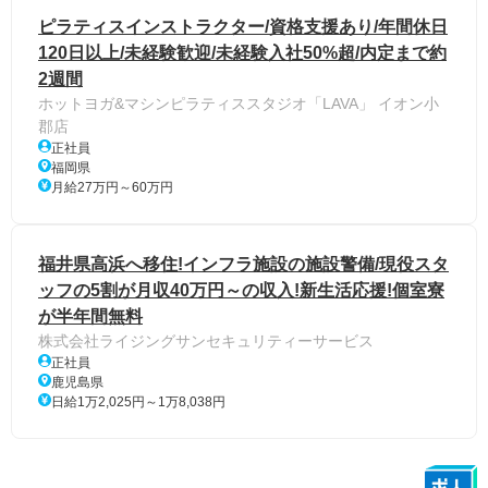
ピラティスインストラクター/資格支援あり/年間休日
120日以上/未経験歓迎/未経験入社50%超/内定まで約
2週間
ホットヨガ&マシンピラティススタジオ「LAVA」 イオン小
郡店
正社員
福岡県
月給27万円～60万円
福井県高浜へ移住!インフラ施設の施設警備/現役スタ
ッフの5割が月収40万円～の収入!新生活応援!個室寮
が半年間無料
株式会社ライジングサンセキュリティーサービス
正社員
鹿児島県
日給1万2,025円～1万8,038円