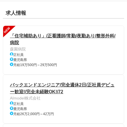
求人情報
NEW
「住宅補助あり」/正看護師/常勤/夜勤あり/整形外科/
病院
森園病院
正社員
鹿児島県
月給19万500円～29万500円
バックエンドエンジニア/完全週休2日/正社員デビュ
ー歓迎!/完全未経験OK!/72
AImodel株式会社
正社員
鹿児島県
月給26万2,000円～42万円