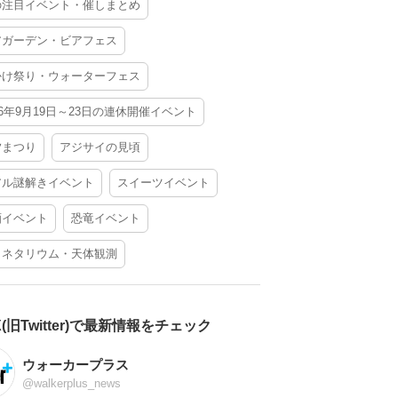
の注目イベント・催しまとめ
アガーデン・ビアフェス
かけ祭り・ウォーターフェス
26年9月19日～23日の連休開催イベント
夕まつり
アジサイの見頃
アル謎解きイベント
スイーツイベント
酒イベント
恐竜イベント
ラネタリウム・天体観測
X(旧Twitter)で最新情報をチェック
ウォーカープラス
@walkerplus_news