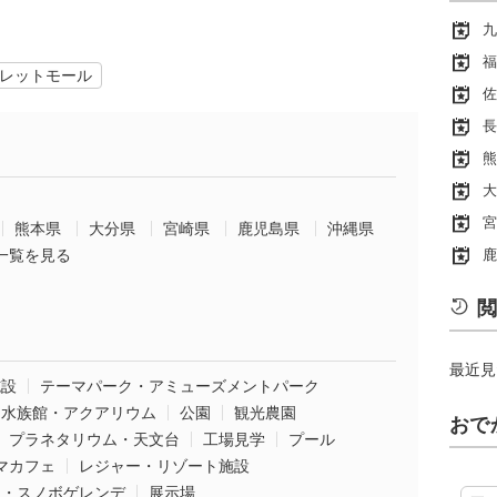
九
福
レットモール
佐
長
熊
大
宮
熊本県
大分県
宮崎県
鹿児島県
沖縄県
一覧を見る
鹿
閲
最近見
施設
テーマパーク・アミューズメントパーク
水族館・アクアリウム
公園
観光農園
おで
プラネタリウム・天文台
工場見学
プール
マカフェ
レジャー・リゾート施設
ー・スノボゲレンデ
展示場