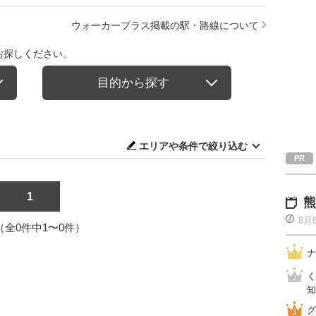
ウォーカープラス掲載の駅・路線について
お探しください。
目的から探す
エリアや条件で絞り込む
1
熊
8月
1（全0件中1〜0件）
ナ
く
知
グ