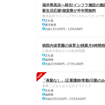
福井県高浜へ移住!インフラ施設の施設
新生活応援!個室寮が半年間無料
株式会社ライジングサンセキュリティーサ
正社員
鹿児島県
日給1万2,025円～1万8,038円
病院内保育園の保育士/残業月6時間程
久留米大学みどりの杜保育園
正社員
福岡県
月給23万800円～27万5,300円
NEW
「夜勤なし」/正看護師/常勤/日勤のみ
糸島こどもとおとなのクリニック
正社員
福岡県
月給23万3,620円～23万9,620円