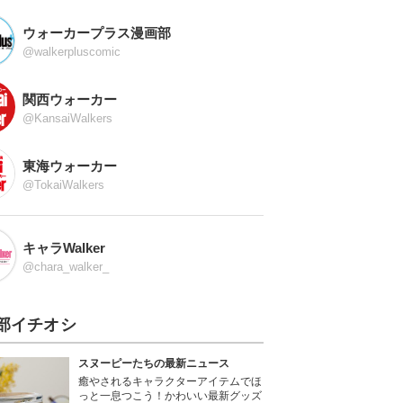
ウォーカープラス漫画部
@walkerpluscomic
関西ウォーカー
@KansaiWalkers
東海ウォーカー
@TokaiWalkers
キャラWalker
@chara_walker_
部イチオシ
スヌーピーたちの最新ニュース
癒やされるキャラクターアイテムでほ
っと一息つこう！かわいい最新グッズ