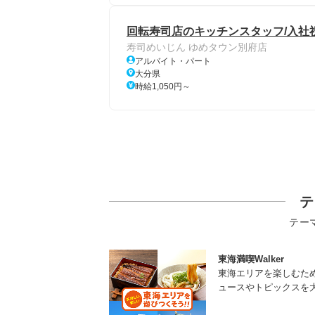
回転寿司店のキッチンスタッフ/入社祝
寿司めいじん ゆめタウン別府店
アルバイト・パート
大分県
時給1,050円～
テ
テー
東海満喫Walker
東海エリアを楽しむた
ュースやトピックスを