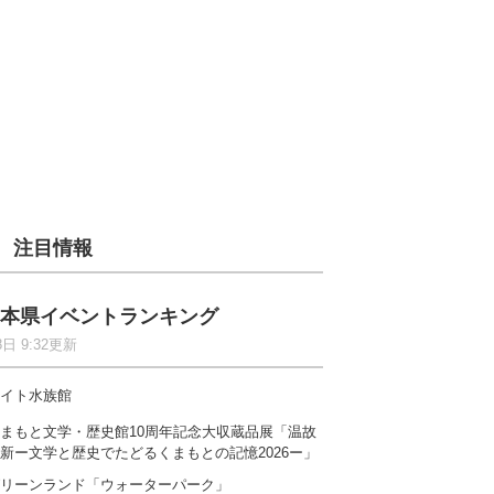
注目情報
本県イベントランキング
8日 9:32更新
イト水族館
まもと文学・歴史館10周年記念大収蔵品展「温故
新ー文学と歴史でたどるくまもとの記憶2026ー」
リーンランド「ウォーターパーク」