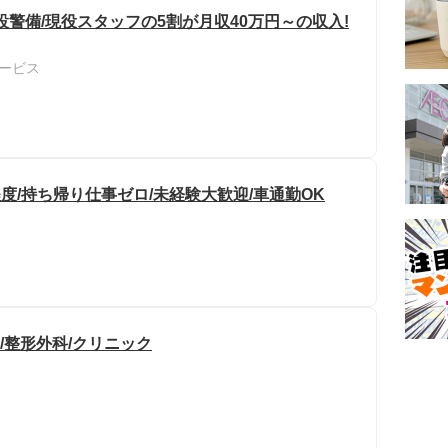
警備/現役スタッフの5割が月収40万円～の収入!
ービス
度/持ち帰り仕事ゼロ/未経験大歓迎/車通勤OK
/整形外科/クリニック