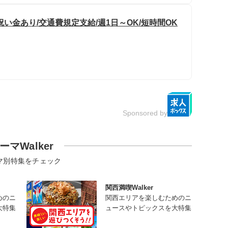
い金あり/交通費規定支給/週1日～OK/短時間OK
Sponsored by
ーマWalker
マ別特集をチェック
関西満喫Walker
めのニ
関西エリアを楽しむためのニ
大特集
ュースやトピックスを大特集