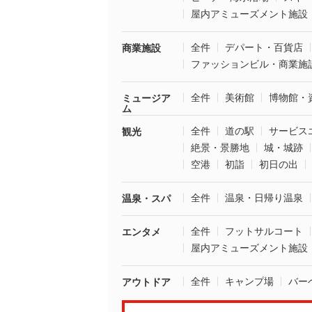
屋内アミューズメント施設
全件
デパート・百貨店
商業施設
ファッションビル・商業施
全件
美術館
博物館・
ミュージア
ム
全件
道の駅
サービス
観光
絶景・景勝地
城・城跡
空港
初詣
初日の出
全件
温泉・日帰り温泉
温泉・スパ
全件
フットサルコート
エンタメ
屋内アミューズメント施設
全件
キャンプ場
バー
アウトドア