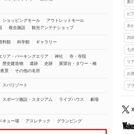
夏
ビ
ショッピングモール
アウトレットモール
水
設
複合施設
観光アンテナショップ
20
資料館
科学館
ギャラリー
七
エリア・パーキングエリア
神社
寺・寺院
リ
歴史建造物
遺跡
史跡
展望台・タワー・橋
夜景
その他の名所
お
スパリゾート
プ
スポーツ施設・スタジアム
ライブハウス
劇場
ベキュー場
アスレチック
グランピング