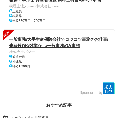
税務・税理士/経験者優遇/税理士有資格/学歴不問
税理士法人Faro/株式会社Faro
正社員
福岡県
年収560万円～700万円
NEW
一般事務/大手生命保険会社でコツコツ事務のお仕事/
未経験OK/残業なし/一般事務/OA事務
株式会社パソナ
派遣社員
沖縄県
時給1,200円
Sponsored by
おすすめ記事
九州のおすすめ温泉20選