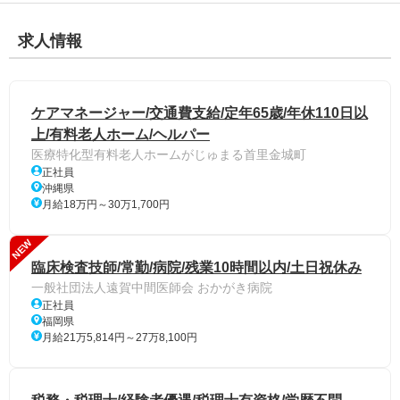
求人情報
ケアマネージャー/交通費支給/定年65歳/年休110日以
上/有料老人ホーム/ヘルパー
医療特化型有料老人ホームがじゅまる首里金城町
正社員
沖縄県
月給18万円～30万1,700円
NEW
臨床検査技師/常勤/病院/残業10時間以内/土日祝休み
一般社団法人遠賀中間医師会 おかがき病院
正社員
福岡県
月給21万5,814円～27万8,100円