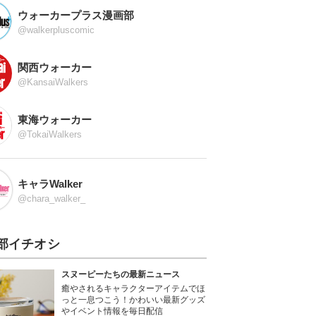
ウォーカープラス漫画部
@walkerpluscomic
関西ウォーカー
@KansaiWalkers
東海ウォーカー
@TokaiWalkers
キャラWalker
@chara_walker_
部イチオシ
スヌーピーたちの最新ニュース
癒やされるキャラクターアイテムでほ
っと一息つこう！かわいい最新グッズ
やイベント情報を毎日配信