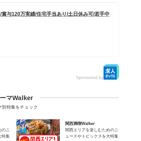
賞与120万実績/住宅手当あり/土日休み可/若手中
Sponsored by
ーマWalker
マ別特集をチェック
関西満喫Walker
めのニ
関西エリアを楽しむためのニ
大特集
ュースやトピックスを大特集