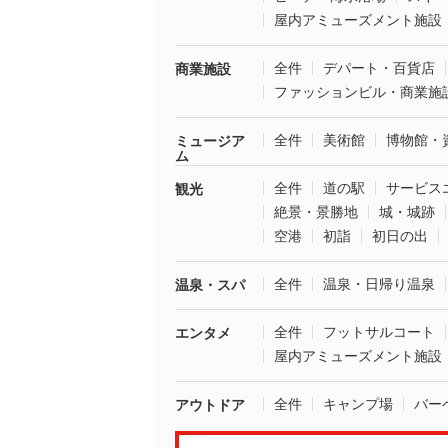
屋内アミューズメント施設
全件
デパート・百貨店
商業施設
ファッションビル・商業施
全件
美術館
博物館・
ミュージア
ム
全件
道の駅
サービス
観光
絶景・景勝地
城・城跡
空港
初詣
初日の出
全件
温泉・日帰り温泉
温泉・スパ
全件
フットサルコート
エンタメ
屋内アミューズメント施設
全件
キャンプ場
バー
アウトドア