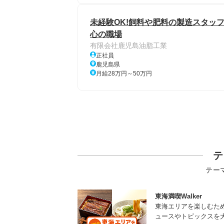
未経験OK!飼料や肥料の製造スタッフ/
心の職場
有限会社鹿児島油脂工業
正社員
鹿児島県
月給28万円～50万円
テ
テー
東海満喫Walker
東海エリアを楽しむた
ュースやトピックスを