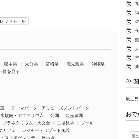
九
福
レットモール
佐
長
熊
大
宮
熊本県
大分県
宮崎県
鹿児島県
沖縄県
鹿
一覧を見る
閲
最近見
施設
テーマパーク・アミューズメントパーク
おで
水族館・アクアリウム
公園
観光農園
プラネタリウム・天文台
工場見学
プール
マカフェ
レジャー・リゾート施設
夏
ー・スノボゲレンデ
展示場