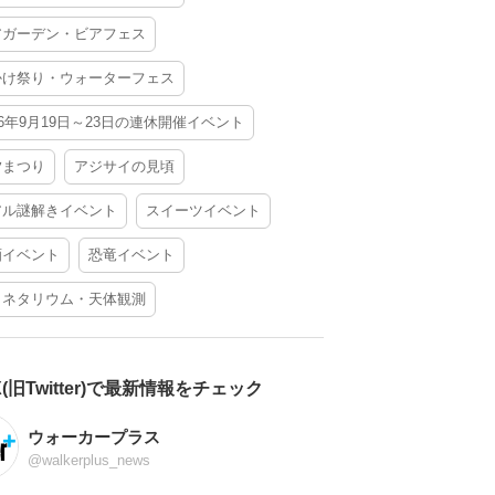
アガーデン・ビアフェス
かけ祭り・ウォーターフェス
26年9月19日～23日の連休開催イベント
夕まつり
アジサイの見頃
アル謎解きイベント
スイーツイベント
酒イベント
恐竜イベント
ラネタリウム・天体観測
X(旧Twitter)で最新情報をチェック
ウォーカープラス
@walkerplus_news