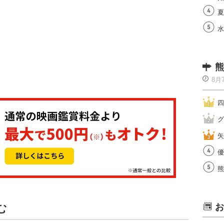
夏
水
熊
8月
四
グ
矢
優
熊
む
お