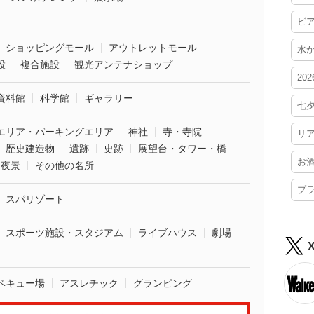
ビ
ショッピングモール
アウトレットモール
水
設
複合施設
観光アンテナショップ
20
資料館
科学館
ギャラリー
七
エリア・パーキングエリア
神社
寺・寺院
リ
歴史建造物
遺跡
史跡
展望台・タワー・橋
お
夜景
その他の名所
プ
スパリゾート
スポーツ施設・スタジアム
ライブハウス
劇場
ベキュー場
アスレチック
グランピング