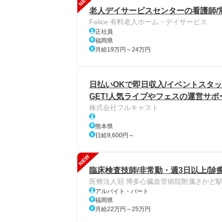
NEW
老人デイサービスセンターの看護師/
Felice 有料老人ホーム・デイサービス
正社員
福岡県
月給19万円～24万円
日払いOKで即日収入/イベントスタッ
GET!人気ライブやフェスの運営サポ
株式会社フルキャスト
熊本県
日給9,600円～
NEW
臨床検査技師/非常勤・週3日以上/診
医療法人冠 博多心臓血管病院附属さかど
アルバイト・パート
福岡県
月給22万円～25万円