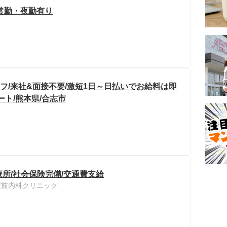
常勤・夜勤有り
フ/来社&面接不要/激短1日～日払いでお給料は即
ート/熊本県/合志市
療所/社会保険完備/交通費支給
駅前内科クリニック