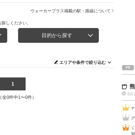
ウォーカープラス掲載の駅・路線について
お探しください。
目的から探す
エリアや条件で絞り込む
1
熊
8月
1（全0件中1〜0件）
ナ
グ
く
知