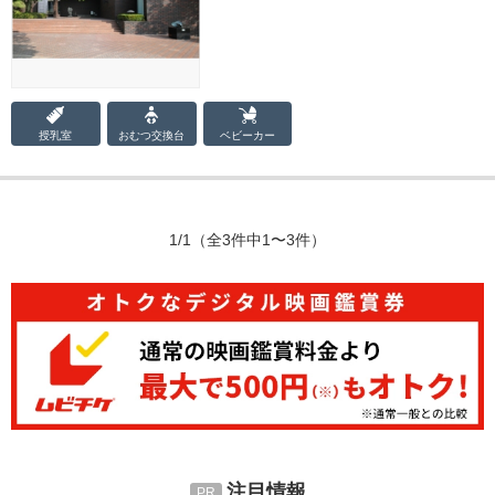
授乳室
おむつ
交換台
ベビーカー
1/1
（全3件中1〜3件）
注目情報