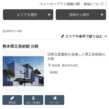
ウォーカープラス掲載の駅・路線について
エリアを選択
目的から探す
全3件中1〜3件
エリアや条件で絞り込む
熊本県立美術館 分館
旧県立図書館を改修した県立美術館の
分館
熊本県
熊本市中央区
美術館
授乳室
おむつ
交換台
ベビーカー