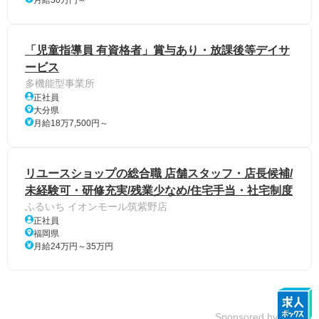
月給30万円～
「児童指導員 有資格者」賞与あり・放課後等デイサ
ービス
多機能型事業所
正社員
大分県
月給18万7,500円～
リユースショップの総合職 店舗スタッフ・店長候補/
未経験可・研修充実/残業少なめ/住宅手当・社宅制度
ふるいち イオンモール筑紫野店
正社員
福岡県
月給24万円～35万円
Sponsored by