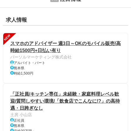
求人情報
NEW
スマホのアドバイザー 週3日～OKのモバイル販売!高
時給1500円+日払い有り
パーソルマーケティング株式会社
アルバイト・パート
熊本県
時給1,500円
「正社員/キッチン専任」未経験・家庭料理レベル歓
迎/質問しやすい環境/「飲食店でこんなに!?」の高待
遇・日跨ぎなし
土房 小山店
正社員
熊本県