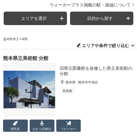
ウォーカープラス掲載の駅・路線について
エリアを選択
目的から探す
全4件中1〜4件
エリアや条件で絞り込む
熊本県立美術館 分館
旧県立図書館を改修した県立美術館の
分館
熊本県
熊本市中央区
美術館
授乳室
おむつ
交換台
ベビーカー