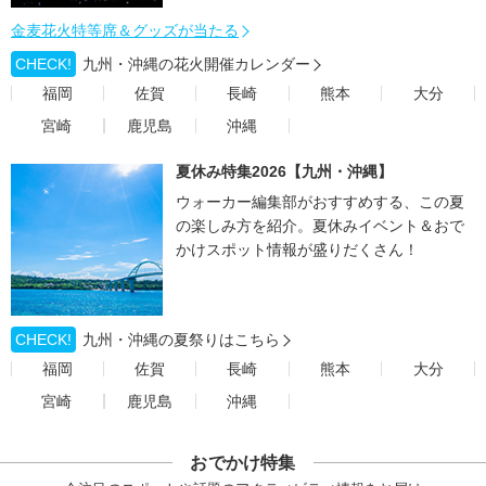
金麦花火特等席＆グッズが当たる
CHECK!
九州・沖縄の花火開催カレンダー
福岡
佐賀
長崎
熊本
大分
宮崎
鹿児島
沖縄
夏休み特集2026【九州・沖縄】
ウォーカー編集部がおすすめする、この夏
の楽しみ方を紹介。夏休みイベント＆おで
かけスポット情報が盛りだくさん！
CHECK!
九州・沖縄の夏祭りはこちら
福岡
佐賀
長崎
熊本
大分
宮崎
鹿児島
沖縄
おでかけ特集