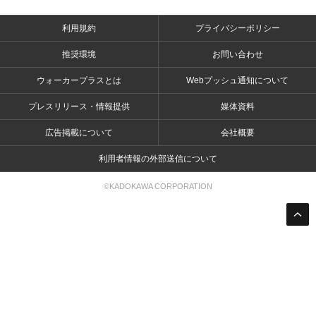
利用規約
プライバシーポリシー
推奨環境
お問い合わせ
ウォーカープラスとは
Webプッシュ通知について
プレスリリース・情報提供
媒体資料
広告掲載について
会社概要
利用者情報の外部送信について
©KADOKAWA CORPORATION