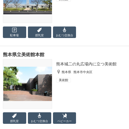
駐車場
授乳室
おむつ
交換台
熊本県立美術館本館
熊本城二の丸広場内に立つ美術館
熊本県
熊本市中央区
美術館
授乳室
おむつ
交換台
ベビーカー