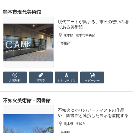
熊本市現代美術館
現代アートが集まる、市民の憩いの場
である美術館
熊本県
熊本市中央区
美術館
入場無料
授乳室
おむつ
交換台
ベビーカー
不知火美術館・図書館
不知火ゆかりのアーティストの作品
や、図書館と連携した展示を展開する
熊本県
宇城市
美術館