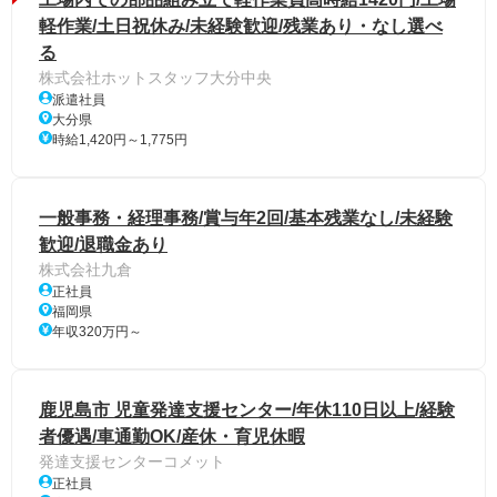
軽作業/土日祝休み/未経験歓迎/残業あり・なし選べ
る
株式会社ホットスタッフ大分中央
派遣社員
大分県
時給1,420円～1,775円
一般事務・経理事務/賞与年2回/基本残業なし/未経験
歓迎/退職金あり
株式会社九倉
正社員
福岡県
年収320万円～
鹿児島市 児童発達支援センター/年休110日以上/経験
者優遇/車通勤OK/産休・育児休暇
発達支援センターコメット
正社員