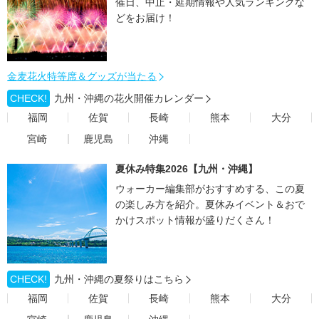
催日、中止・延期情報や人気ランキングな
どをお届け！
金麦花火特等席＆グッズが当たる
CHECK!
九州・沖縄の花火開催カレンダー
福岡
佐賀
長崎
熊本
大分
宮崎
鹿児島
沖縄
夏休み特集2026【九州・沖縄】
ウォーカー編集部がおすすめする、この夏
の楽しみ方を紹介。夏休みイベント＆おで
かけスポット情報が盛りだくさん！
CHECK!
九州・沖縄の夏祭りはこちら
福岡
佐賀
長崎
熊本
大分