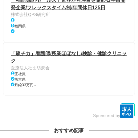
「福岡/海外セールス」世界から注目を集める宇宙開
発企業/フレックスタイム制/年間休日125日
株式会社QPS研究所
福岡県
「駅チカ」看護師/残業ほぼなし/検診・健診クリニッ
ク
医療法人社団紡潤会
正社員
熊本県
月給33万円～
Sponsored by
おすすめ記事