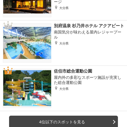
ージ
大分県
別府温泉 杉乃井ホテル アクアビート
南国気分が味わえる屋内レジャープー
ル
大分県
佐伯市総合運動公園
屋内外の多彩なスポーツ施設が充実し
た総合運動公園
大分県
4位以下のスポットを見る