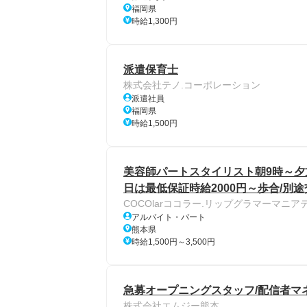
福岡県
時給1,300円
派遣保育士
株式会社テノ.コーポレーション
派遣社員
福岡県
時給1,500円
美容師パートスタイリスト朝9時～夕方
日は最低保証時給2000円～歩合/別途
COCOlarココラー.リップグラマーマニア
アルバイト・パート
熊本県
時給1,500円～3,500円
急募オープニングスタッフ/配信者マネ
株式会社エムジー熊本