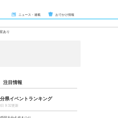
ニュース・連載
おでかけ情報
室あり
注目情報
分県イベントランキング
8日 9:32更新
45回大分七夕まつり