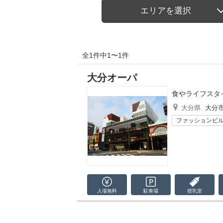
エリアを選択
全1件中1〜1件
大分オーパ
食やライフスタ
大分県
大分
ファッションビ
入場無料
駐車場
授乳室