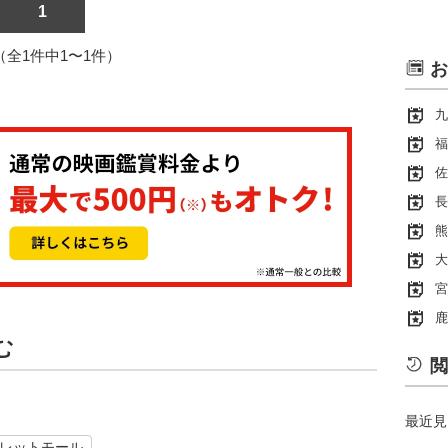
1
1（全1件中1〜1件）
お
九
福
佐
長
熊
大
宮
鹿
む
閲
最近見
レットモール