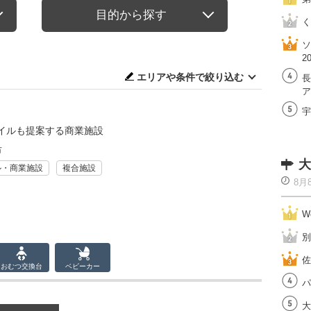
目的から探す
く
ソ
2
エリアや条件で絞り込む
長
ア
宇
イルも提案する商業施設
市
大
ル・商業施設
複合施設
8月
W
別
佐
おむつ
交換台
ベビーカー
パ
大