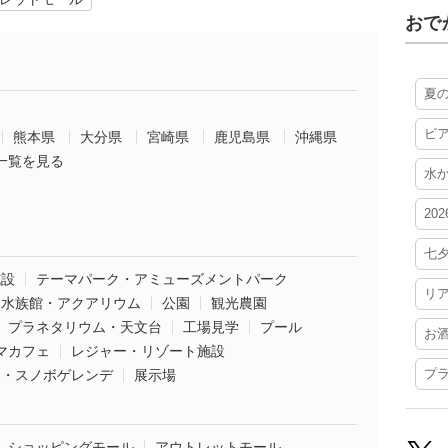
おで
夏
ビ
熊本県
大分県
宮崎県
鹿児島県
沖縄県
一覧を見る
水
20
七
施設
テーマパーク・アミューズメントパーク
リ
水族館・アクアリウム
公園
観光農園
プラネタリウム・天文台
工場見学
プール
お
マカフェ
レジャー・リゾート施設
プ
ー・スノボゲレンデ
展示場
ショッピングモール
アウトレットモール