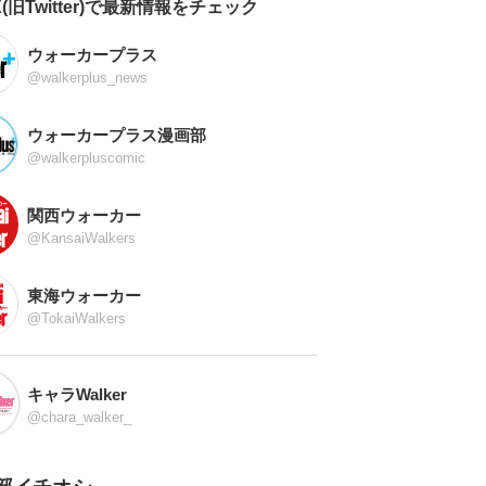
X(旧Twitter)で最新情報をチェック
ウォーカープラス
@walkerplus_news
ウォーカープラス漫画部
@walkerpluscomic
関西ウォーカー
@KansaiWalkers
東海ウォーカー
@TokaiWalkers
キャラWalker
@chara_walker_