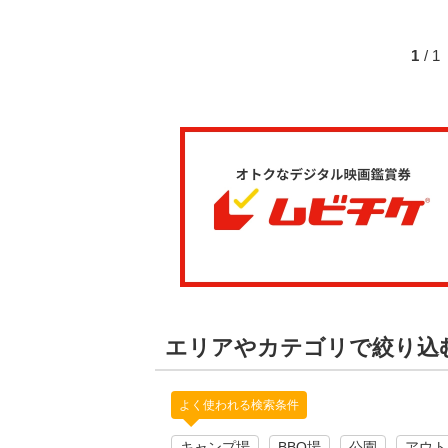
1
/ 
エリアやカテゴリで絞り込
よく使われる検索条件
キャンプ場
BBQ場
公園
アウト