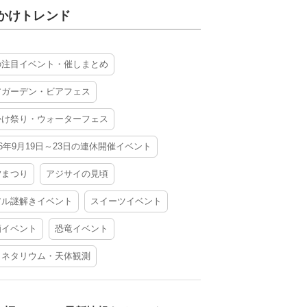
かけトレンド
の注目イベント・催しまとめ
アガーデン・ビアフェス
かけ祭り・ウォーターフェス
26年9月19日～23日の連休開催イベント
夕まつり
アジサイの見頃
アル謎解きイベント
スイーツイベント
酒イベント
恐竜イベント
ラネタリウム・天体観測