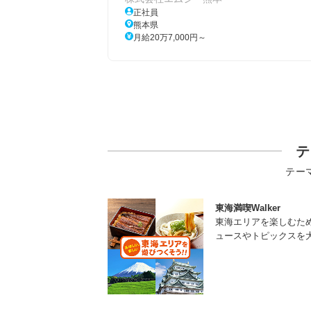
正社員
熊本県
月給20万7,000円～
テ
テー
東海満喫Walker
東海エリアを楽しむた
ュースやトピックスを