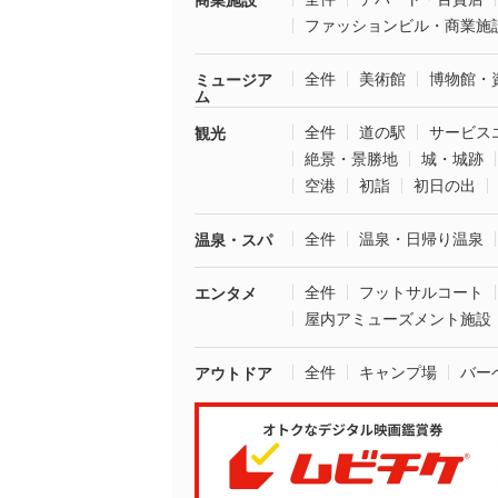
商業施設
ファッションビル・商業施
全件
美術館
博物館・
ミュージア
ム
全件
道の駅
サービス
観光
絶景・景勝地
城・城跡
空港
初詣
初日の出
全件
温泉・日帰り温泉
温泉・スパ
全件
フットサルコート
エンタメ
屋内アミューズメント施設
全件
キャンプ場
バー
アウトドア