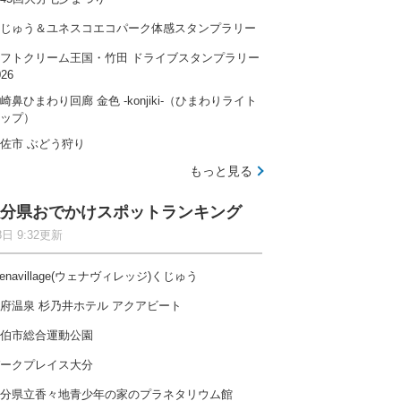
じゅう＆ユネスコエコパーク体感スタンプラリー
フトクリーム王国・竹田 ドライブスタンプラリー
026
崎鼻ひまわり回廊 金色 -konjiki-（ひまわりライト
ップ）
佐市 ぶどう狩り
もっと見る
分県おでかけスポットランキング
8日 9:32更新
enavillage(ウェナヴィレッジ)くじゅう
府温泉 杉乃井ホテル アクアビート
伯市総合運動公園
ークプレイス大分
分県立香々地青少年の家のプラネタリウム館