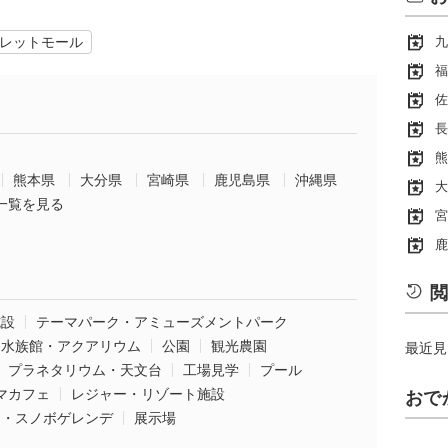
レットモール
九
福
佐
長
熊
熊本県
大分県
宮崎県
鹿児島県
沖縄県
大
一覧を見る
宮
鹿
閲
施設
テーマパーク・アミューズメントパーク
水族館・アクアリウム
公園
観光農園
最近見
プラネタリウム・天文台
工場見学
プール
マカフェ
レジャー・リゾート施設
おで
ー・スノボゲレンデ
展示場