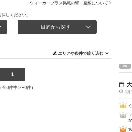
ウォーカープラス掲載の駅・路線について
お探しください。
目的から探す
エリアや条件で絞り込む
1
大
1（全0件中1〜0件）
8月
く
ソ
2
第