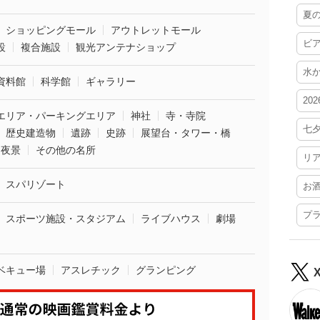
夏
ショッピングモール
アウトレットモール
ビ
設
複合施設
観光アンテナショップ
水
資料館
科学館
ギャラリー
20
エリア・パーキングエリア
神社
寺・寺院
七
歴史建造物
遺跡
史跡
展望台・タワー・橋
夜景
その他の名所
リ
スパリゾート
お
プ
スポーツ施設・スタジアム
ライブハウス
劇場
ベキュー場
アスレチック
グランピング