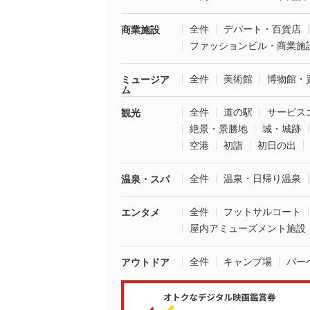
全件
デパート・百貨店
商業施設
ファッションビル・商業施
全件
美術館
博物館・
ミュージア
ム
全件
道の駅
サービス
観光
絶景・景勝地
城・城跡
空港
初詣
初日の出
全件
温泉・日帰り温泉
温泉・スパ
全件
フットサルコート
エンタメ
屋内アミューズメント施設
全件
キャンプ場
バー
アウトドア