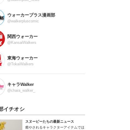
ウォーカープラス漫画部
@walkerpluscomic
関西ウォーカー
@KansaiWalkers
東海ウォーカー
@TokaiWalkers
キャラWalker
@chara_walker_
部イチオシ
スヌーピーたちの最新ニュース
癒やされるキャラクターアイテムでほ