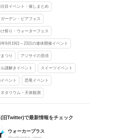
の注目イベント・催しまとめ
アガーデン・ビアフェス
かけ祭り・ウォーターフェス
26年9月19日～23日の連休開催イベント
夕まつり
アジサイの見頃
アル謎解きイベント
スイーツイベント
酒イベント
恐竜イベント
ラネタリウム・天体観測
X(旧Twitter)で最新情報をチェック
ウォーカープラス
@walkerplus_news