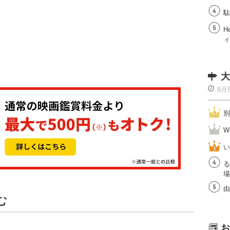
駄
H
ィ
大
8月
別
W
い
る
場
由
む
お