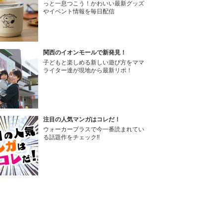
っと一息つこう！かわいい最新グッズ
やイベント情報を毎日配信
関西のイオンモールで新発見！
子どもと楽しめる新しい遊び方をママ
ライター達が現地から最新リポ！
注目の人気マンガはコレだ！
ウォーカープラスで今一番読まれてい
る話題作をチェック!!