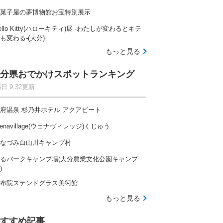
菓子屋の夢博物館お宝特別展示
ello Kitty(ハローキティ)展 -わたしが変わるとキテ
も変わる-(大分)
もっと見る
分県おでかけスポットランキング
5日 9:32更新
府温泉 杉乃井ホテル アクアビート
enavillage(ウェナヴィレッジ)くじゅう
なづみ白山川キャンプ村
るパークキャンプ場(大分農業文化公園キャンプ
)
布院ステンドグラス美術館
もっと見る
すすめ記事