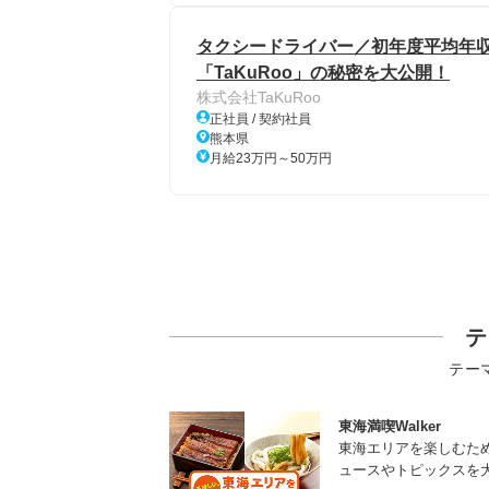
タクシードライバー／初年度平均年収
「TaKuRoo」の秘密を大公開！
株式会社TaKuRoo
正社員 / 契約社員
熊本県
月給23万円～50万円
テ
テー
東海満喫Walker
東海エリアを楽しむた
ュースやトピックスを