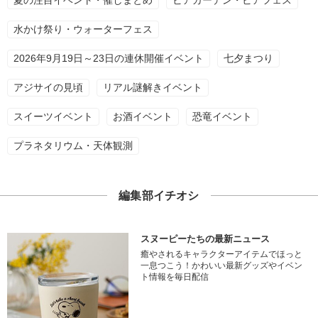
夏の注目イベント・催しまとめ
ビアガーデン・ビアフェス
水かけ祭り・ウォーターフェス
2026年9月19日～23日の連休開催イベント
七夕まつり
アジサイの見頃
リアル謎解きイベント
スイーツイベント
お酒イベント
恐竜イベント
プラネタリウム・天体観測
編集部イチオシ
スヌーピーたちの最新ニュース
癒やされるキャラクターアイテムでほっと
一息つこう！かわいい最新グッズやイベン
ト情報を毎日配信