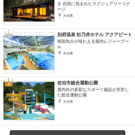
き 自然に包まれたラグジュアリーコテ
ージ
大分県
別府温泉 杉乃井ホテル アクアビート
南国気分が味わえる屋内レジャープー
ル
大分県
佐伯市総合運動公園
屋内外の多彩なスポーツ施設が充実し
た総合運動公園
大分県