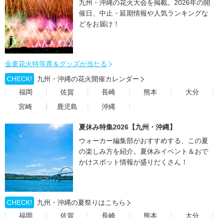
九州・沖縄の花火大会を掲載。2026年の開
催日、中止・延期情報や人気ランキングな
どをお届け！
金麦花火特等席＆グッズが当たる
CHECK!
九州・沖縄の花火開催カレンダー
福岡
佐賀
長崎
熊本
大分
宮崎
鹿児島
沖縄
夏休み特集2026【九州・沖縄】
ウォーカー編集部がおすすめする、この夏
の楽しみ方を紹介。夏休みイベント＆おで
かけスポット情報が盛りだくさん！
CHECK!
九州・沖縄の夏祭りはこちら
福岡
佐賀
長崎
熊本
大分