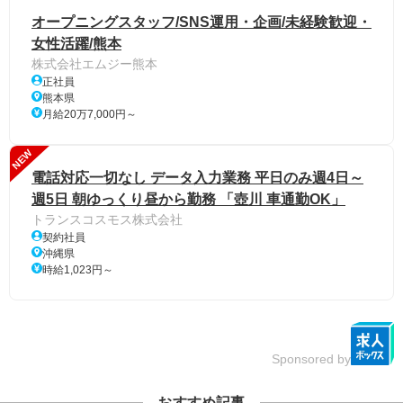
オープニングスタッフ/SNS運用・企画/未経験歓迎・
女性活躍/熊本
株式会社エムジー熊本
正社員
熊本県
月給20万7,000円～
NEW
電話対応一切なし データ入力業務 平日のみ週4日～
週5日 朝ゆっくり昼から勤務 「壺川 車通勤OK」
トランスコスモス株式会社
契約社員
沖縄県
時給1,023円～
Sponsored by
おすすめ記事