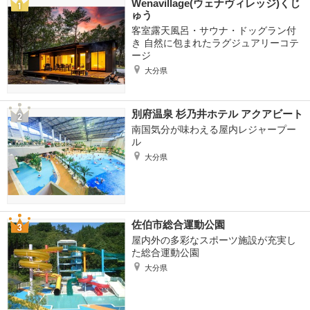
Wenavillage(ウェナヴィレッジ)くじ
ゅう
客室露天風呂・サウナ・ドッグラン付
き 自然に包まれたラグジュアリーコテ
ージ
大分県
別府温泉 杉乃井ホテル アクアビート
南国気分が味わえる屋内レジャープー
ル
大分県
佐伯市総合運動公園
屋内外の多彩なスポーツ施設が充実し
た総合運動公園
大分県