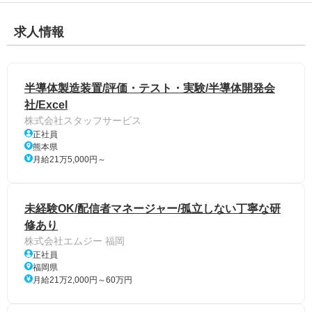
求人情報
半導体製造装置/評価・テスト・実験/半導体開発会
社/Excel
株式会社スタッフサービス
正社員
熊本県
月給21万5,000円～
未経験OK/配信者マネージャー/孤立しない丁寧な研
修あり
株式会社エムジー 福岡
正社員
福岡県
月給21万2,000円～60万円