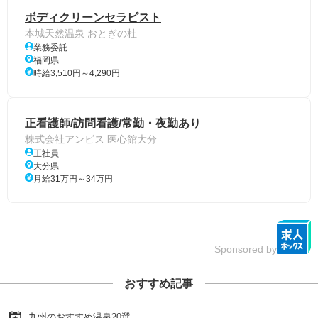
ボディクリーンセラピスト
本城天然温泉 おとぎの杜
業務委託
福岡県
時給3,510円～4,290円
正看護師/訪問看護/常勤・夜勤あり
株式会社アンビス 医心館大分
正社員
大分県
月給31万円～34万円
Sponsored by
おすすめ記事
九州のおすすめ温泉20選