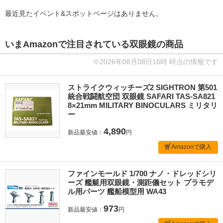
最近見たイベント&スポットページはありません。
いまAmazonで注目されている双眼鏡の商品
※2026年08月08日16時 時点の情報です
ストライクウィッチーズ2 SIGHTRON 第501
統合戦闘航空団 双眼鏡 SAFARI TAS-SA821
8×21mm MILITARY BINOCULARS ミリタリ
ー
4,890
新品最安値：
円
Amazonで購入
ファインモールド 1/700 ナノ・ドレッドシリ
ーズ 艦艇用双眼鏡・測距儀セット プラモデ
ル用パーツ 艦船模型用 WA43
973
新品最安値：
円