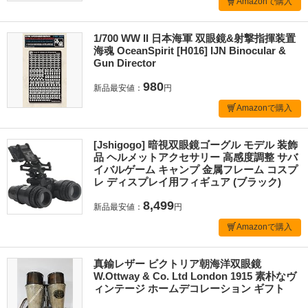
Amazonで購入
1/700 WW II 日本海軍 双眼鏡&射撃指揮装置
海魂 OceanSpirit [H016] IJN Binocular &
Gun Director
980
新品最安値：
円
Amazonで購入
[Jshigogo] 暗視双眼鏡ゴーグル モデル 装飾
品 ヘルメットアクセサリー 高感度調整 サバ
イバルゲーム キャンプ 金属フレーム コスプ
レ ディスプレイ用フィギュア (ブラック)
8,499
新品最安値：
円
Amazonで購入
真鍮レザー ビクトリア朝海洋双眼鏡
W.Ottway & Co. Ltd London 1915 素朴なヴ
ィンテージ ホームデコレーション ギフト