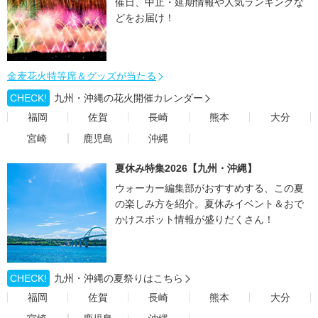
催日、中止・延期情報や人気ランキングな
どをお届け！
金麦花火特等席＆グッズが当たる
CHECK!
九州・沖縄の花火開催カレンダー
福岡
佐賀
長崎
熊本
大分
宮崎
鹿児島
沖縄
夏休み特集2026【九州・沖縄】
ウォーカー編集部がおすすめする、この夏
の楽しみ方を紹介。夏休みイベント＆おで
かけスポット情報が盛りだくさん！
CHECK!
九州・沖縄の夏祭りはこちら
福岡
佐賀
長崎
熊本
大分