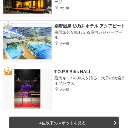
ージ
大分県
別府温泉 杉乃井ホテル アクアビート
南国気分が味わえる屋内レジャープー
ル
大分県
T.O.P.S Bitts HALL
最大キャパ800人を誇る、大分の大箱ラ
イブハウス
大分県
4位以下のスポットを見る