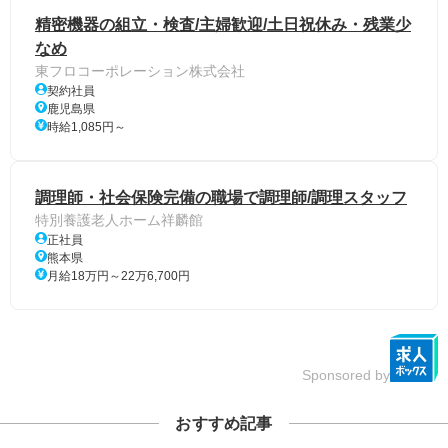
精密機器の組立・検査/主婦歓迎/土日祝休み・残業少
なめ
東フロコーポレーション株式会社
契約社員
鹿児島県
時給1,085円～
調理師・社会保険完備の職場で調理師/調理スタッフ
特別養護老人ホーム祥麟館
正社員
熊本県
月給18万円～22万6,700円
Sponsored by
おすすめ記事