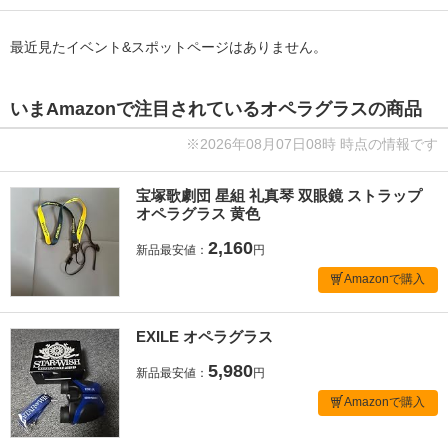
最近見たイベント&スポットページはありません。
いまAmazonで注目されているオペラグラスの商品
※2026年08月07日08時 時点の情報です
宝塚歌劇団 星組 礼真琴 双眼鏡 ストラップ
オペラグラス 黄色
2,160
新品最安値：
円
Amazonで購入
EXILE オペラグラス
5,980
新品最安値：
円
Amazonで購入