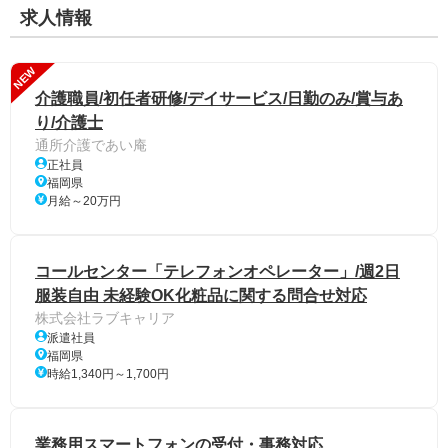
求人情報
NEW
介護職員/初任者研修/デイサービス/日勤のみ/賞与あ
り/介護士
通所介護であい庵
正社員
福岡県
月給～20万円
コールセンター「テレフォンオペレーター」/週2日
服装自由 未経験OK化粧品に関する問合せ対応
株式会社ラブキャリア
派遣社員
福岡県
時給1,340円～1,700円
業務用スマートフォンの受付・事務対応