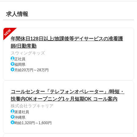
求人情報
NEW
年間休日128日以上/放課後等デイサービスの准看護
師/日勤常勤
スウィングキッズ
正社員
福岡県
月給20万円～28万円
コールセンター「テレフォンオペレーター」/時短・
扶養内OKオープニング1ヶ月短期OK コール案内
株式会社ラブキャリア
派遣社員
沖縄県
時給1,320円～1,600円