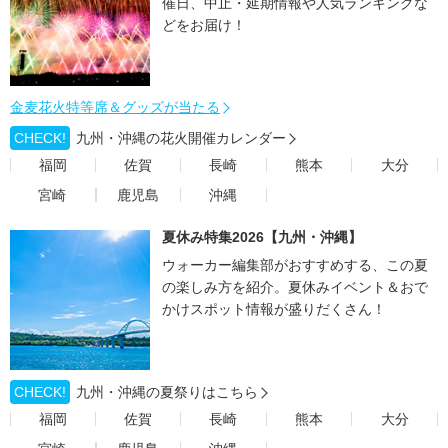
催日、中止・延期情報や人気ランキングな
どをお届け！
金麦花火特等席＆グッズが当たる
CHECK!
九州・沖縄の花火開催カレンダー
福岡
佐賀
長崎
熊本
大分
宮崎
鹿児島
沖縄
夏休み特集2026【九州・沖縄】
ウォーカー編集部がおすすめする、この夏
の楽しみ方を紹介。夏休みイベント＆おで
かけスポット情報が盛りだくさん！
CHECK!
九州・沖縄の夏祭りはこちら
福岡
佐賀
長崎
熊本
大分