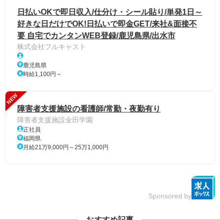
日払いOKで即日収入/仕分け・シール貼り/単発1日～
好きな日だけでOK!日払いで即金GET/来社&面接不
要 自宅でカンタンWEB登録/鹿児島県/出水市
株式会社フルキャスト
鹿児島県
時給1,100円～
NEW
障害者支援施設の看護師/常勤・夜勤有り
障害者支援施設金田学園
正社員
福岡県
月給21万9,000円～25万1,000円
Sponsored by
おすすめ記事