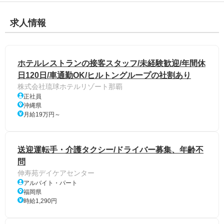
求人情報
ホテルレストランの接客スタッフ/未経験歓迎/年間休
日120日/車通勤OK/ヒルトングループの社割あり
株式会社琉球ホテルリゾート那覇
正社員
沖縄県
月給19万円～
送迎運転手・介護タクシー/ドライバー募集、年齢不
問
伸寿苑デイケアセンター
アルバイト・パート
福岡県
時給1,290円