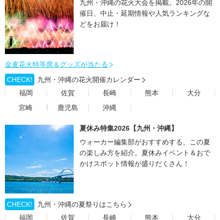
九州・沖縄の花火大会を掲載。2026年の開
催日、中止・延期情報や人気ランキングな
どをお届け！
金麦花火特等席＆グッズが当たる
CHECK!
九州・沖縄の花火開催カレンダー
福岡
佐賀
長崎
熊本
大分
宮崎
鹿児島
沖縄
夏休み特集2026【九州・沖縄】
ウォーカー編集部がおすすめする、この夏
の楽しみ方を紹介。夏休みイベント＆おで
かけスポット情報が盛りだくさん！
CHECK!
九州・沖縄の夏祭りはこちら
福岡
佐賀
長崎
熊本
大分