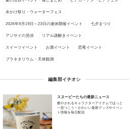
夏の注目イベント・催しまとめ
ビアガーデン・ビアフェス
水かけ祭り・ウォーターフェス
2026年9月19日～23日の連休開催イベント
七夕まつり
アジサイの見頃
リアル謎解きイベント
スイーツイベント
お酒イベント
恐竜イベント
プラネタリウム・天体観測
編集部イチオシ
スヌーピーたちの最新ニュース
癒やされるキャラクターアイテムでほっと
一息つこう！かわいい最新グッズやイベン
ト情報を毎日配信