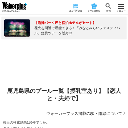
ニュース･連載
おでかけ情報
検 索
メニュー
【臨港パーク席と宿泊ホテルがセット】
花火を間近で堪能できる！「みなとみらいフェスティバ
ル」鑑賞ツアーを販売中
鹿児島県のプール一覧【授乳室あり】【恋人
と・夫婦で】
ウォーカープラス掲載の駅・路線について
該当の検索結果は0件でした。