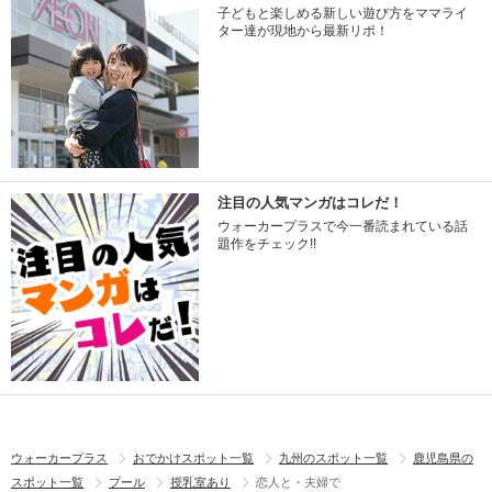
子どもと楽しめる新しい遊び方をママライ
ター達が現地から最新リポ！
注目の人気マンガはコレだ！
ウォーカープラスで今一番読まれている話
題作をチェック!!
ウォーカープラス
おでかけスポット一覧
九州のスポット一覧
鹿児島県の
スポット一覧
プール
授乳室あり
恋人と・夫婦で