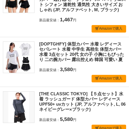
ト シフォン 速乾性 通気性 大きいサイズ お
しゃれ (JP, アルファベット, M, ブラック)
1,467
新品最安値：
円
Amazonで購入
[DOPTGHFY] 体型カバー 水着 レディース
セパレート 水着 中学生 高校生 体型カバー
水着 3点セット 20代 女の子 小胸にもぴった
り 二の腕カバー 露出控えめ 韓国 可愛い 夏
3,580
新品最安値：
円
Amazonで購入
[THE CLASSIC TOKYO] 【５点セット】水
着 ラッシュガード 体型カバー レディース
UPF50+ uvカット (JP, アルファベット, L, 06
ネイビーグレー×ブラック)
5,580
新品最安値：
円
Amazonで購入