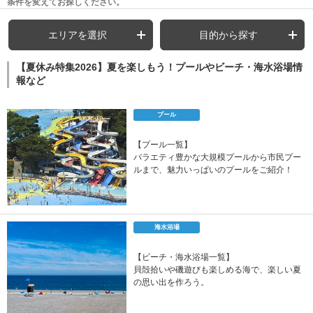
条件を変えてお探しください。
エリアを選択
目的から探す
【夏休み特集2026】夏を楽しもう！プールやビーチ・海水浴場情
報など
プール
【プール一覧】
バラエティ豊かな大規模プールから市民プー
ルまで、魅力いっぱいのプールをご紹介！
海水浴場
【ビーチ・海水浴場一覧】
貝殻拾いや磯遊びも楽しめる海で、楽しい夏
の思い出を作ろう。