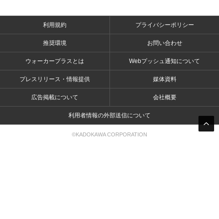
利用規約
プライバシーポリシー
推奨環境
お問い合わせ
ウォーカープラスとは
Webプッシュ通知について
プレスリリース・情報提供
媒体資料
広告掲載について
会社概要
利用者情報の外部送信について
©KADOKAWA CORPORATION