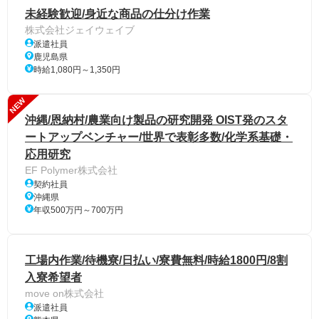
未経験歓迎/身近な商品の仕分け作業
株式会社ジェイウェイブ
派遣社員
鹿児島県
時給1,080円～1,350円
NEW
沖縄/恩納村/農業向け製品の研究開発 OIST発のスタ
ートアップベンチャー/世界で表彰多数/化学系基礎・
応用研究
EF Polymer株式会社
契約社員
沖縄県
年収500万円～700万円
工場内作業/待機寮/日払い/寮費無料/時給1800円/8割
入寮希望者
move on株式会社
派遣社員