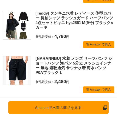
[Teddy] タンキニ水着 レディース 体型カバ
ー 長袖シャツ ラッシュガード ハーフパンツ
4点セットビキニ hys2861 M(9号) ブラック×
カーキ
4,780
新品最安値：
円
Amazonで購入
[NARANNBU] 水着 メンズ サーフパンツ シ
ョートパンツ 海パン 5分丈 メッシュインナ
ー 無地 速乾通気 サウナ水着 海水パンツ
P0Aブラック L
2,480
新品最安値：
円
Amazonで購入
Amazonで水着の商品を見る