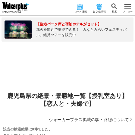
ニュース･連載
おでかけ情報
検 索
メニュー
【臨港パーク席と宿泊ホテルがセット】
花火を間近で堪能できる！「みなとみらいフェスティバ
ル」鑑賞ツアーを販売中
鹿児島県の絶景・景勝地一覧【授乳室あり】
【恋人と・夫婦で】
ウォーカープラス掲載の駅・路線について
該当の検索結果は0件でした。