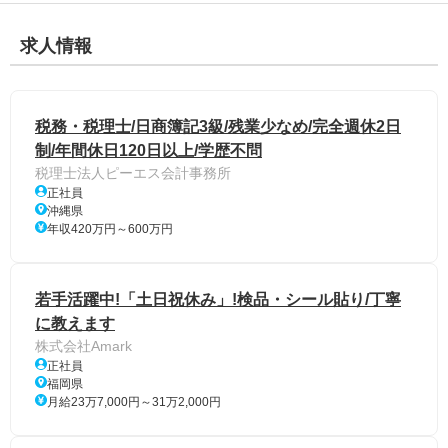
求人情報
税務・税理士/日商簿記3級/残業少なめ/完全週休2日
制/年間休日120日以上/学歴不問
税理士法人ピーエス会計事務所
正社員
沖縄県
年収420万円～600万円
若手活躍中!「土日祝休み」!検品・シール貼り/丁寧
に教えます
株式会社Amark
正社員
福岡県
月給23万7,000円～31万2,000円