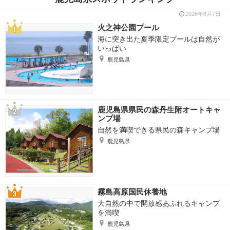
2026年8月7日
火之神公園プール
海に突き出た夏季限定プールは自然が
いっぱい
鹿児島県
鹿児島県県民の森丹生附オートキャ
ンプ場
自然を満喫できる県民の森キャンプ場
鹿児島県
霧島高原国民休養地
大自然の中で開放感あふれるキャンプ
を満喫
鹿児島県