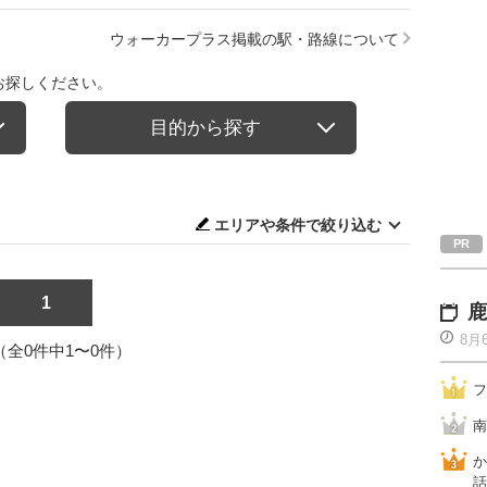
ウォーカープラス掲載の駅・路線について
お探しください。
目的から探す
エリアや条件で絞り込む
1
鹿
8月
1（全0件中1〜0件）
フ
南
か
話