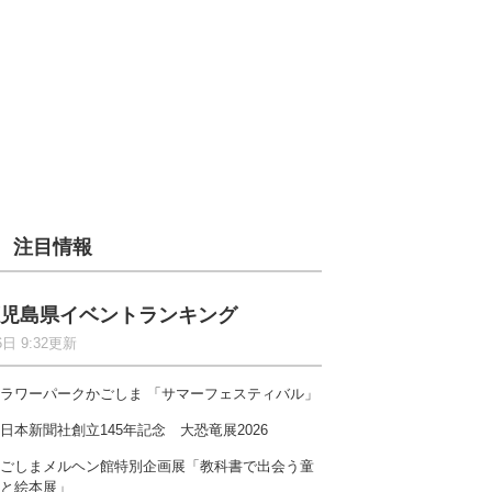
注目情報
児島県イベントランキング
6日 9:32更新
ラワーパークかごしま 「サマーフェスティバル」
日本新聞社創立145年記念 大恐竜展2026
ごしまメルヘン館特別企画展「教科書で出会う童
と絵本展」