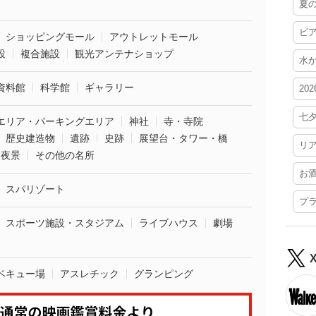
夏
ビ
ショッピングモール
アウトレットモール
設
複合施設
観光アンテナショップ
水
資料館
科学館
ギャラリー
20
七
エリア・パーキングエリア
神社
寺・寺院
歴史建造物
遺跡
史跡
展望台・タワー・橋
リ
夜景
その他の名所
お
スパリゾート
プ
スポーツ施設・スタジアム
ライブハウス
劇場
ベキュー場
アスレチック
グランピング