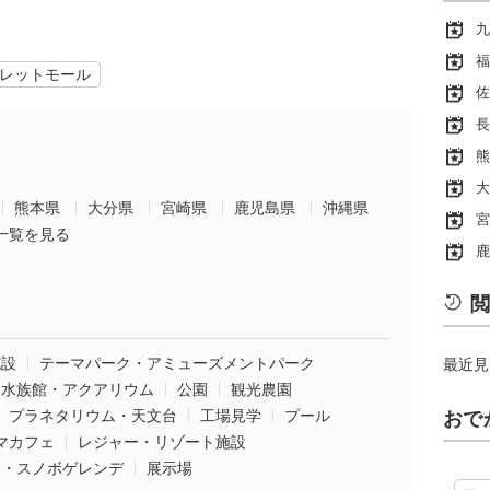
九
福
レットモール
佐
長
熊
大
熊本県
大分県
宮崎県
鹿児島県
沖縄県
宮
一覧を見る
鹿
閲
施設
テーマパーク・アミューズメントパーク
最近見
水族館・アクアリウム
公園
観光農園
プラネタリウム・天文台
工場見学
プール
おで
マカフェ
レジャー・リゾート施設
ー・スノボゲレンデ
展示場