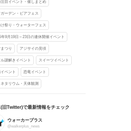
の注目イベント・催しまとめ
アガーデン・ビアフェス
かけ祭り・ウォーターフェス
26年9月19日～23日の連休開催イベント
夕まつり
アジサイの見頃
アル謎解きイベント
スイーツイベント
酒イベント
恐竜イベント
ラネタリウム・天体観測
X(旧Twitter)で最新情報をチェック
ウォーカープラス
@walkerplus_news