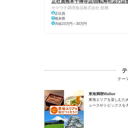
正社員熊本十禅寺店/回転寿司店の店
ヤマウチ調理食品株式会社 総務
正社員
熊本県
月給23万円～30万円
テ
テー
東海満喫Walker
東海エリアを楽しむた
ュースやトピックスを