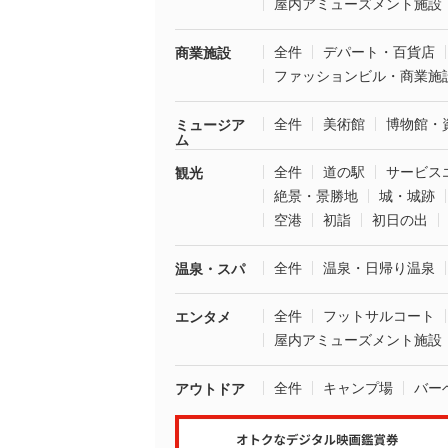
屋内アミューズメント施設
全件
デパート・百貨店
商業施設
ファッションビル・商業施
全件
美術館
博物館・
ミュージア
ム
全件
道の駅
サービス
観光
絶景・景勝地
城・城跡
空港
初詣
初日の出
全件
温泉・日帰り温泉
温泉・スパ
全件
フットサルコート
エンタメ
屋内アミューズメント施設
全件
キャンプ場
バー
アウトドア