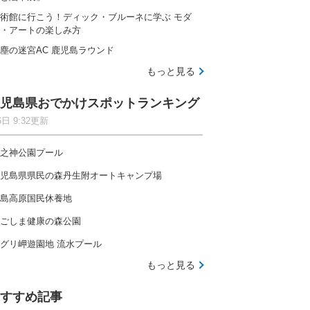
術館に行こう！ディック・ブルーネに学ぶ モダ
・アートの楽しみ方
塵の迷宮AC 鹿児島ラウンド
もっと見る
児島県おでかけスポットランキング
6日 9:32更新
之神公園プール
児島県県民の森丹生附オートキャンプ場
島高原国民休養地
ごしま健康の森公園
グリ岬遊園地 流水プール
もっと見る
すすめ記事