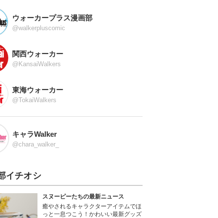
ウォーカープラス漫画部
@walkerpluscomic
関西ウォーカー
@KansaiWalkers
東海ウォーカー
@TokaiWalkers
キャラWalker
@chara_walker_
部イチオシ
スヌーピーたちの最新ニュース
癒やされるキャラクターアイテムでほ
っと一息つこう！かわいい最新グッズ