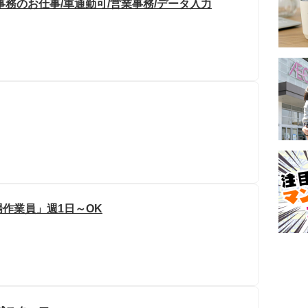
務のお仕事/車通勤可/営業事務/データ入力
作業員」週1日～OK