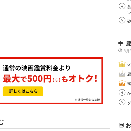
美
ン
砂
鹿
8月
火
鹿
霧
か
ダ
む
お