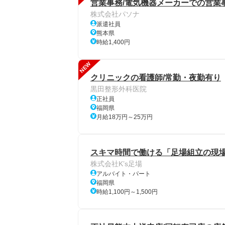
営業事務/電気機器メーカーでの営業事
株式会社パソナ
派遣社員
熊本県
時給1,400円
NEW
クリニックの看護師/常勤・夜勤有り
黒田整形外科医院
正社員
福岡県
月給18万円～25万円
スキマ時間で働ける「足場組立の現場
株式会社K’s足場
アルバイト・パート
福岡県
時給1,100円～1,500円