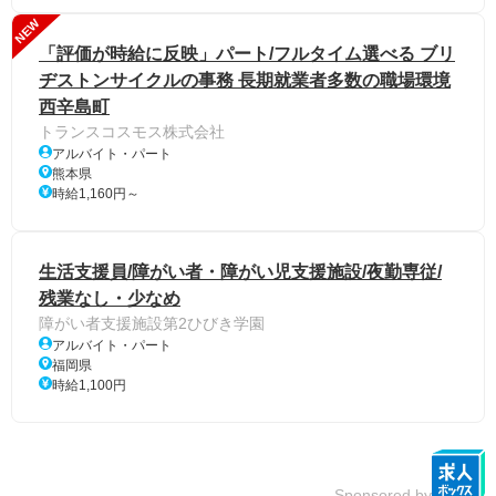
NEW
「評価が時給に反映」パート/フルタイム選べる ブリ
ヂストンサイクルの事務 長期就業者多数の職場環境
西辛島町
トランスコスモス株式会社
アルバイト・パート
熊本県
時給1,160円～
生活支援員/障がい者・障がい児支援施設/夜勤専従/
残業なし・少なめ
障がい者支援施設第2ひびき学園
アルバイト・パート
福岡県
時給1,100円
Sponsored by