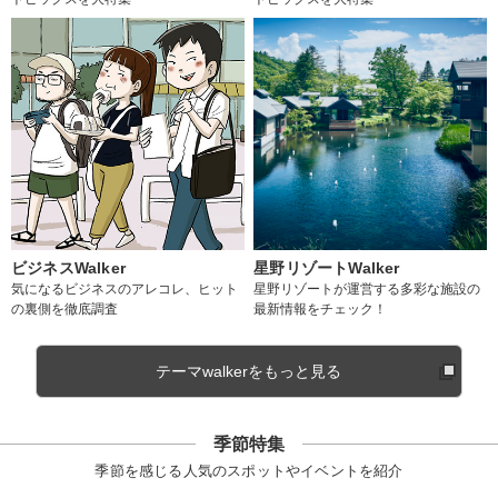
ビジネスWalker
星野リゾートWalker
気になるビジネスのアレコレ、ヒット
星野リゾートが運営する多彩な施設の
の裏側を徹底調査
最新情報をチェック！
テーマwalkerをもっと見る
季節特集
季節を感じる人気のスポットやイベントを紹介