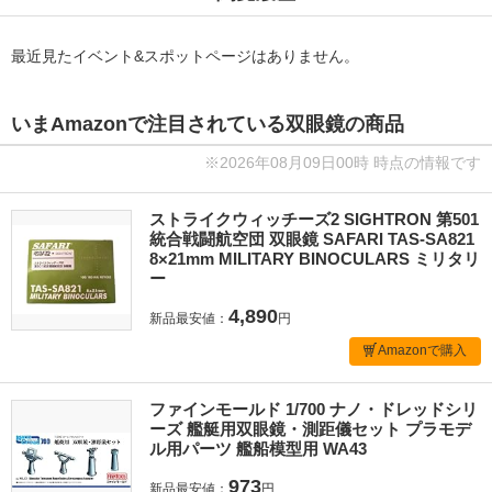
最近見たイベント&スポットページはありません。
いまAmazonで注目されている双眼鏡の商品
※2026年08月09日00時 時点の情報です
ストライクウィッチーズ2 SIGHTRON 第501
統合戦闘航空団 双眼鏡 SAFARI TAS-SA821
8×21mm MILITARY BINOCULARS ミリタリ
ー
4,890
新品最安値：
円
Amazonで購入
ファインモールド 1/700 ナノ・ドレッドシリ
ーズ 艦艇用双眼鏡・測距儀セット プラモデ
ル用パーツ 艦船模型用 WA43
973
新品最安値：
円