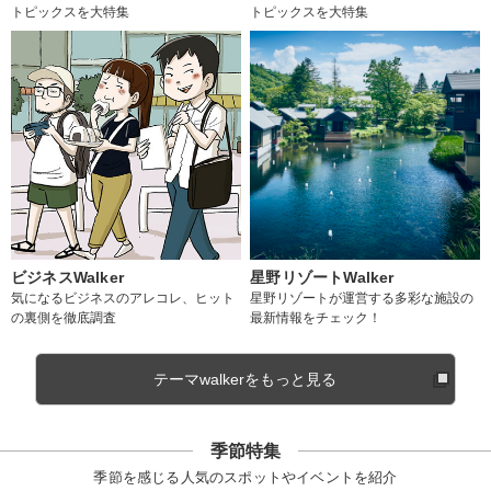
トピックスを大特集
トピックスを大特集
ビジネスWalker
星野リゾートWalker
気になるビジネスのアレコレ、ヒット
星野リゾートが運営する多彩な施設の
の裏側を徹底調査
最新情報をチェック！
テーマwalkerをもっと見る
季節特集
季節を感じる人気のスポットやイベントを紹介