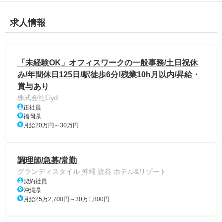
求人情報
「未経験OK」オフィスワークの一般事務/土日祝休
み/年間休日125日/駅徒歩6分!残業10h月以内/昇給・
賞与あり
株式会社Liyd
正社員
福岡県
月給20万円～30万円
調理師/急募/常勤
グランディスタイル 沖縄 読谷 ホテル&リゾート
契約社員
沖縄県
月給25万2,700円～30万1,800円