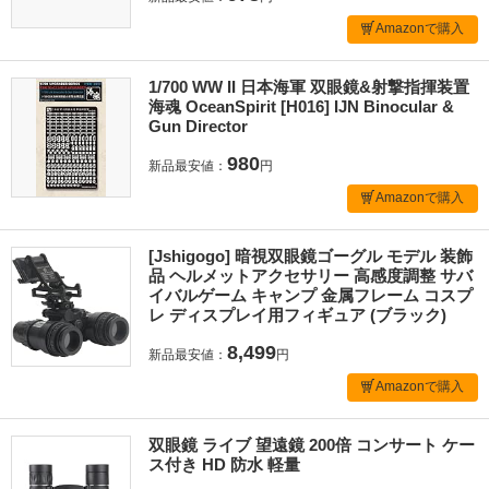
Amazonで購入
1/700 WW II 日本海軍 双眼鏡&射撃指揮装置
海魂 OceanSpirit [H016] IJN Binocular &
Gun Director
980
新品最安値：
円
Amazonで購入
[Jshigogo] 暗視双眼鏡ゴーグル モデル 装飾
品 ヘルメットアクセサリー 高感度調整 サバ
イバルゲーム キャンプ 金属フレーム コスプ
レ ディスプレイ用フィギュア (ブラック)
8,499
新品最安値：
円
Amazonで購入
双眼鏡 ライブ 望遠鏡 200倍 コンサート ケー
ス付き HD 防水 軽量