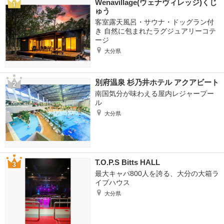
Wenavillage(ウェナヴィレッジ)くじ
ゅう
客室露天風呂・サウナ・ドッグラン付
き 自然に包まれたラグジュアリーコテ
ージ
大分県
別府温泉 杉乃井ホテル アクアビート
南国気分が味わえる屋内レジャープー
ル
大分県
T.O.P.S Bitts HALL
最大キャパ800人を誇る、大分の大箱ラ
イブハウス
大分県