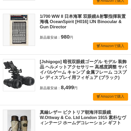
Amazonで購入
1/700 WW II 日本海軍 双眼鏡&射撃指揮装置
海魂 OceanSpirit [H016] IJN Binocular &
Gun Director
980
新品最安値：
円
Amazonで購入
[Jshigogo] 暗視双眼鏡ゴーグル モデル 装飾
品 ヘルメットアクセサリー 高感度調整 サバ
イバルゲーム キャンプ 金属フレーム コスプ
レ ディスプレイ用フィギュア (ブラック)
8,499
新品最安値：
円
Amazonで購入
真鍮レザー ビクトリア朝海洋双眼鏡
W.Ottway & Co. Ltd London 1915 素朴なヴ
ィンテージ ホームデコレーション ギフト