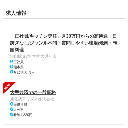
求人情報
「正社員/キッチン専任」月30万円からの高待遇・日
跨ぎなし/ジャンル不問・質問しやすい環境/焼肉・韓
国料理
焼肉館 彩炉 学園大通り店
正社員
熊本県
月給30万円～
NEW
大手共済での一般事務
旭化成アミダス株式会社
派遣社員
大分県
時給1,220円