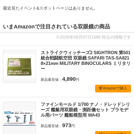
最近見たイベント&スポットページはありません。
いまAmazonで注目されている双眼鏡の商品
※2026年08月07日16時 時点の情報です
ストライクウィッチーズ2 SIGHTRON 第501
統合戦闘航空団 双眼鏡 SAFARI TAS-SA821
8×21mm MILITARY BINOCULARS ミリタリ
ー
4,890
新品最安値：
円
Amazonで購入
ファインモールド 1/700 ナノ・ドレッドシリ
ーズ 艦艇用双眼鏡・測距儀セット プラモデ
ル用パーツ 艦船模型用 WA43
973
新品最安値：
円