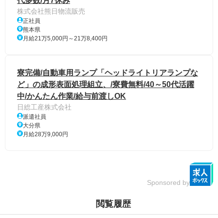
代多数/月7休み
株式会社熊日物流販売
正社員
熊本県
月給21万5,000円～21万8,400円
寮完備/自動車用ランプ「ヘッドライトリアランプな
ど」の成形表面処理組立、/寮費無料/40～50代活躍
中/かんたん作業/給与前渡しOK
日総工産株式会社
派遣社員
大分県
月給28万9,000円
Sponsored by
閲覧履歴