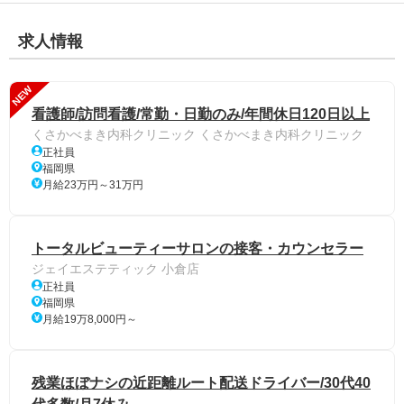
求人情報
NEW
看護師/訪問看護/常勤・日勤のみ/年間休日120日以上
くさかべまき内科クリニック くさかべまき内科クリニック
正社員
福岡県
月給23万円～31万円
トータルビューティーサロンの接客・カウンセラー
ジェイエステティック 小倉店
正社員
福岡県
月給19万8,000円～
残業ほぼナシの近距離ルート配送ドライバー/30代40