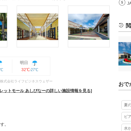
J
閲
明日
32℃
8℃
27℃
株式会社ライフビジネスウェザー
おで
レットモール あしびなーの詳しい施設情報を見る]
夏
ビ
です。
水