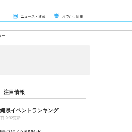
ニュース・連載
おでかけ情報
なー
注目情報
縄県イベントランキング
7日 9:32更新
国ECOライツSUMMER