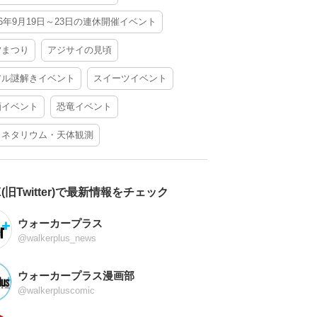
26年9月19日～23日の連休開催イベント
夕まつり
アジサイの見頃
アル謎解きイベント
スイーツイベント
酒イベント
恐竜イベント
ラネタリウム・天体観測
X(旧Twitter)で最新情報をチェック
ウォーカープラス
@walkerplus_news
ウォーカープラス漫画部
@walkerpluscomic