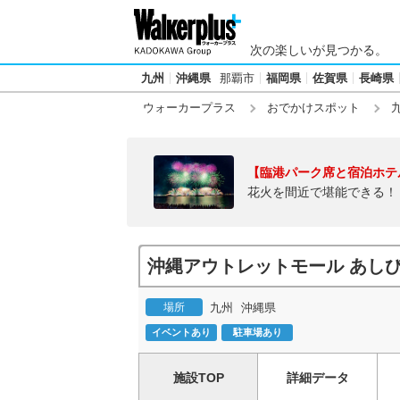
次の楽しいが見つかる。
九州
沖縄県
那覇市
福岡県
佐賀県
長崎県
ウォーカープラス
おでかけスポット
【臨港パーク席と宿泊ホテ
花火を間近で堪能できる！
沖縄アウトレットモール あし
場所
九州
沖縄県
イベントあり
駐車場あり
施設TOP
詳細データ