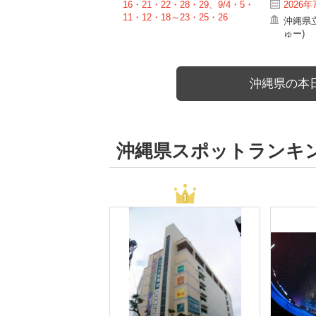
16・21・22・28・29、9/4・5・
2026年
11・12・18～23・25・26
沖縄県
ゅー)
沖縄県の本
沖縄県スポットランキ