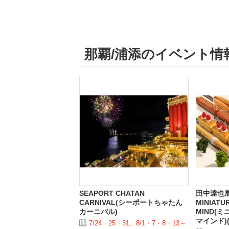
那覇/浦添のイベント情
SEAPORT CHATAN
田中達也
CARNIVAL(シーポートちゃたん
MINIATU
カーニバル)
MIND(
マインド)
7/24・25・31、8/1・7・8・13～