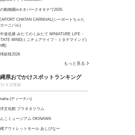
の動物園inネオパークオキナワ2026
EAPORT CHATAN CARNIVAL(シーポートちゃた
カーニバル)
中達也展 みたてのくみたて MINIATURE LIFE・
ITATE MIND(ミニチュアライフ・ミタテマインド)
沖縄)
球妖怪2026
もっと見る
縄県おでかけスポットランキング
7日 9:32更新
-naha (ディーナハ)
洋文化館 プラネタリウム
んこミュージアム OKINAWA
縄アウトレットモール あしびなー