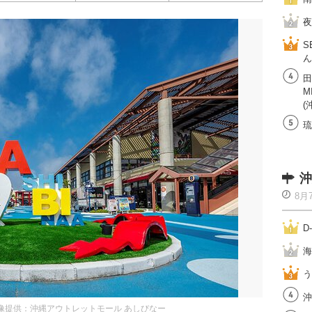
夜
S
ん
田
M
(
琉
沖
8月
D
海
う
沖
像提供：沖縄アウトレットモール あしびなー