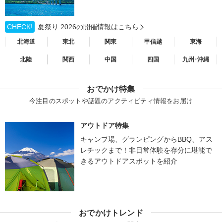
CHECK!
夏祭り 2026の開催情報はこちら
北海道
東北
関東
甲信越
東海
北陸
関西
中国
四国
九州･沖縄
おでかけ特集
今注目のスポットや話題のアクティビティ情報をお届け
アウトドア特集
キャンプ場、グランピングからBBQ、アス
レチックまで！非日常体験を存分に堪能で
きるアウトドアスポットを紹介
おでかけトレンド