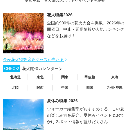
季節を感じる人気のスポットやイベントを紹介
花火特集2026
全国約900件の花火大会を掲載。2026年の
開催日、中止・延期情報や人気ランキング
などをお届け！
金麦花火特等席＆グッズが当たる
CHECK!
花火開催カレンダー
北海道
東北
関東
甲信越
東海
北陸
関西
中国
四国
九州･沖縄
夏休み特集 2026
ウォーカー編集部がおすすめする、この夏
の楽しみ方を紹介。夏休みイベント＆おで
かけスポット情報が盛りだくさん！