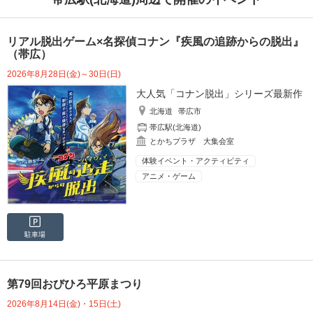
リアル脱出ゲーム×名探偵コナン『疾風の追跡からの脱出』
（帯広）
2026年8月28日(金)～30日(日)
大人気「コナン脱出」シリーズ最新作
北海道
帯広市
帯広駅(北海道)
とかちプラザ 大集会室
体験イベント・アクティビティ
アニメ・ゲーム
駐車場
第79回おびひろ平原まつり
2026年8月14日(金)・15日(土)