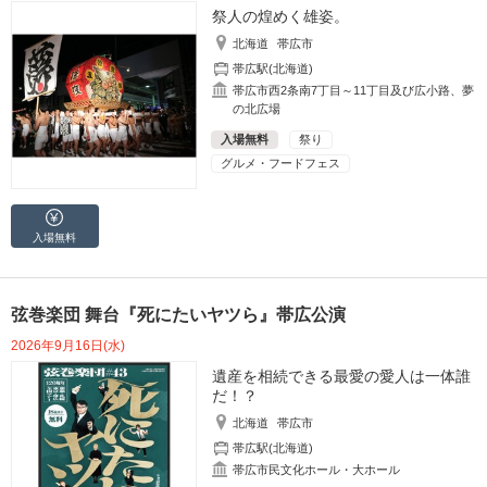
祭人の煌めく雄姿。
北海道
帯広市
帯広駅(北海道)
帯広市西2条南7丁目～11丁目及び広小路、夢
の北広場
入場無料
祭り
グルメ・フードフェス
入場無料
弦巻楽団 舞台『死にたいヤツら』帯広公演
2026年9月16日(水)
遺産を相続できる最愛の愛人は一体誰
だ！？
北海道
帯広市
帯広駅(北海道)
帯広市民文化ホール・大ホール