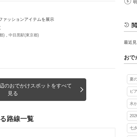
明
ファッションアイテムを展示
閲
区
都)
,
中目黒駅(東京都)
最近見
おで
夏
周辺のおでかけスポットをすべて
ビ
見る
水
20
いる路線一覧
七