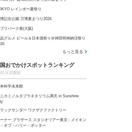
OKYO レインボー夏祭り
博記念公園 万博夏まつり2026
ブリパーク展(大阪)
品グルメ ビール＆日本酒祭り＠神田明神納涼祭り
026
もっと見る
国おでかけスポットランキング
8日 9:32更新
本科学未来館
ニカミノルタプラネタリウム満天 in Sunshine
ty
ラックサンダー ワクザクファクトリー
ーナー ブラザース スタジオツアー東京 ‐ メイキン
・オブ・ハリー・ポッター