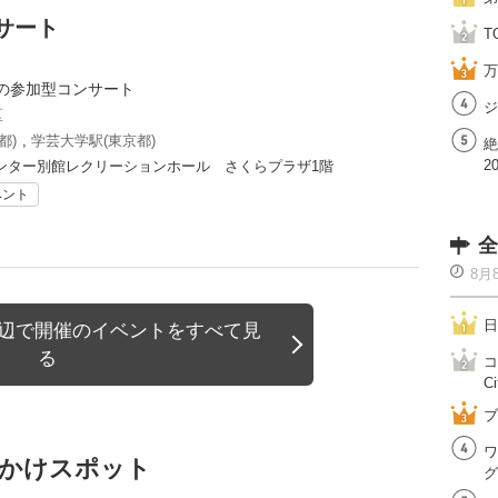
サート
T
万
の参加型コンサート
ジ
区
都)
,
学芸大学駅(東京都)
絶
2
ンター別館レクリーションホール さくらプラザ1階
ベント
全
8月
日
周辺で開催のイベントをすべて見
る
コ
Ci
ブ
ワ
でかけスポット
グ