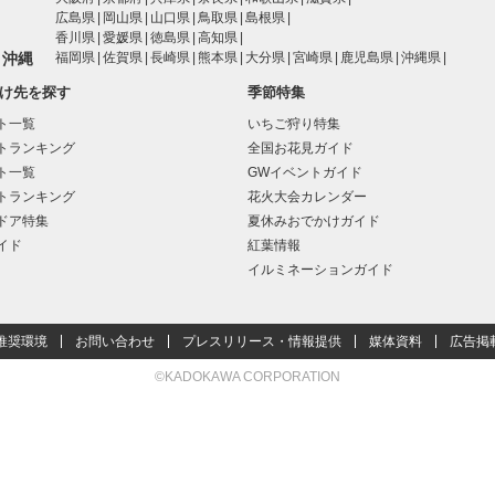
広島県
岡山県
山口県
鳥取県
島根県
香川県
愛媛県
徳島県
高知県
・沖縄
福岡県
佐賀県
長崎県
熊本県
大分県
宮崎県
鹿児島県
沖縄県
け先を探す
季節特集
ト一覧
いちご狩り特集
トランキング
全国お花見ガイド
ト一覧
GWイベントガイド
トランキング
花火大会カレンダー
ドア特集
夏休みおでかけガイド
イド
紅葉情報
イルミネーションガイド
推奨環境
お問い合わせ
プレスリリース・情報提供
媒体資料
広告掲
©KADOKAWA CORPORATION