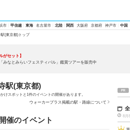
浜市
甲信越
東海
名古屋市
北陸
関西
大阪府
京都府
神戸市
中国
駅(東京都)トップ
ルがセット】
「みなとみらいフェスティバル」鑑賞ツアーを販売中
寺駅(東京都)
でかけスポットと1件のイベントの開催があります。
ウォーカープラス掲載の駅・路線について
全
8月
で開催のイベント
第