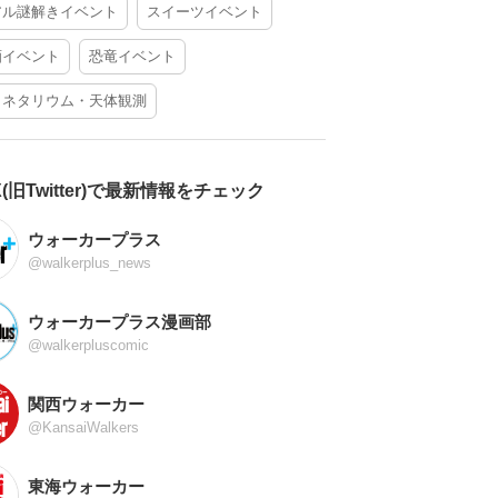
アル謎解きイベント
スイーツイベント
酒イベント
恐竜イベント
ラネタリウム・天体観測
X(旧Twitter)で最新情報をチェック
ウォーカープラス
@walkerplus_news
ウォーカープラス漫画部
@walkerpluscomic
関西ウォーカー
@KansaiWalkers
東海ウォーカー