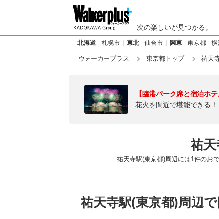
次の楽しいが見つかる。
北海道
札幌市
東北
仙台市
関東
東京都
横
ウォーカープラス
東京都トップ
祐天寺
【臨港パーク席と宿泊ホテ
花火を間近で堪能できる！
祐天
祐天寺駅(東京都)周辺には1件のお
祐天寺駅(東京都)周辺