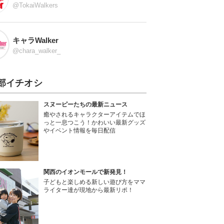
@TokaiWalkers
キャラWalker
@chara_walker_
部イチオシ
スヌーピーたちの最新ニュース
癒やされるキャラクターアイテムでほ
っと一息つこう！かわいい最新グッズ
やイベント情報を毎日配信
関西のイオンモールで新発見！
子どもと楽しめる新しい遊び方をママ
ライター達が現地から最新リポ！