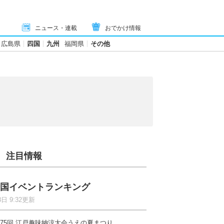
ニュース・連載
おでかけ情報
広島県
四国
九州
福岡県
その他
注目情報
国イベントランキング
8日 9:32更新
75回 江戸趣味納涼大会うえの夏まつり