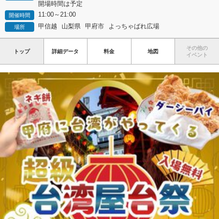
開場時間は予定
11:00～21:00
開催時間
甲信越
山梨県
甲府市
よっちゃばれ広場
場所
その他の
トップ
詳細データ
料金
地図
イベント