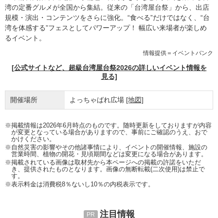
湾の定番グルメが全国から集結。従来の「台湾屋台祭」から、出店
規模・演出・コンテンツをさらに強化。“食べる”だけではなく、“台
湾を体感する”フェスとしてパワーアップ！ 幅広い来場者が楽しめ
るイベント。
情報提供＝イベントバンク
[公式サイトなど、超級台湾屋台祭2026の詳しいイベント情報を
見る]
開催場所
よっちゃばれ広場
[地図]
※掲載情報は2026年6月時点のものです。随時更新をしておりますが内容
が変更となっている場合がありますので、事前にご確認のうえ、おで
かけください。
※自然災害の影響やその他諸事情により、イベントの開催情報、施設の
営業時間、植物の開花・見頃期間などは変更になる場合があります。
※掲載されている画像は取材先から本ページへの掲載の許諾をいただ
き、提供されたものとなります。画像の無断転載(二次使用)は禁止で
す。
※表示料金は消費税8％ないし10％の内税表示です。
注目情報