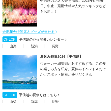
甲信越の花火大会を掲載。2026年の開催
日、中止・延期情報や人気ランキングなど
をお届け！
金麦花火特等席＆グッズが当たる
CHECK!
甲信越の花火開催カレンダー
山梨
新潟
長野
夏休み特集2026【甲信越】
ウォーカー編集部がおすすめする、この夏
の楽しみ方を紹介。夏休みイベント＆おで
かけスポット情報が盛りだくさん！
CHECK!
甲信越の夏祭りはこちら
山梨
新潟
長野