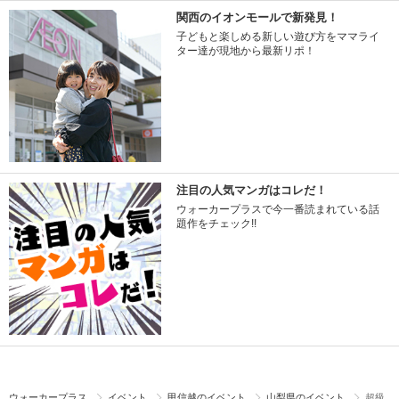
関西のイオンモールで新発見！
子どもと楽しめる新しい遊び方をママライ
ター達が現地から最新リポ！
注目の人気マンガはコレだ！
ウォーカープラスで今一番読まれている話
題作をチェック!!
ウォーカープラス
イベント
甲信越のイベント
山梨県のイベント
超級