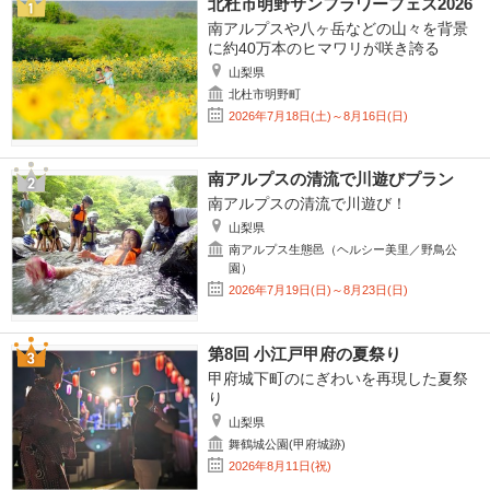
北杜市明野サンフラワーフェス2026
南アルプスや八ヶ岳などの山々を背景
に約40万本のヒマワリが咲き誇る
山梨県
北杜市明野町
2026年7月18日(土)～8月16日(日)
南アルプスの清流で川遊びプラン
南アルプスの清流で川遊び！
山梨県
南アルプス生態邑（ヘルシー美里／野鳥公
園）
2026年7月19日(日)～8月23日(日)
第8回 小江戸甲府の夏祭り
甲府城下町のにぎわいを再現した夏祭
り
山梨県
舞鶴城公園(甲府城跡)
2026年8月11日(祝)