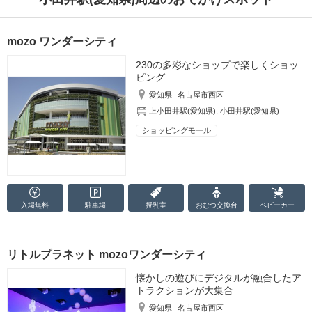
mozo ワンダーシティ
230の多彩なショップで楽しくショッ
ピング
愛知県
名古屋市西区
上小田井駅(愛知県)
,
小田井駅(愛知県)
ショッピングモール
入場無料
駐車場
授乳室
おむつ
交換台
ベビーカー
リトルプラネット mozoワンダーシティ
懐かしの遊びにデジタルが融合したア
トラクションが大集合
愛知県
名古屋市西区