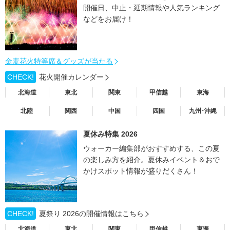
開催日、中止・延期情報や人気ランキング
などをお届け！
金麦花火特等席＆グッズが当たる
CHECK!
花火開催カレンダー
北海道
東北
関東
甲信越
東海
北陸
関西
中国
四国
九州･沖縄
夏休み特集 2026
ウォーカー編集部がおすすめする、この夏
の楽しみ方を紹介。夏休みイベント＆おで
かけスポット情報が盛りだくさん！
CHECK!
夏祭り 2026の開催情報はこちら
北海道
東北
関東
甲信越
東海