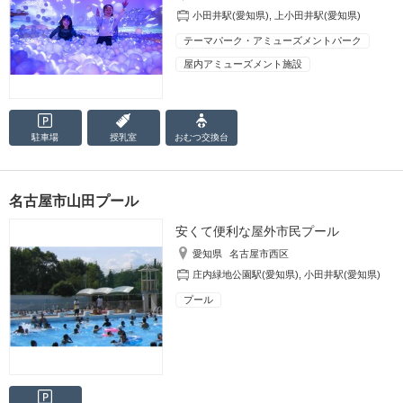
小田井駅(愛知県)
,
上小田井駅(愛知県)
テーマパーク・アミューズメントパーク
屋内アミューズメント施設
駐車場
授乳室
おむつ
交換台
名古屋市山田プール
安くて便利な屋外市民プール
愛知県
名古屋市西区
庄内緑地公園駅(愛知県)
,
小田井駅(愛知県)
プール