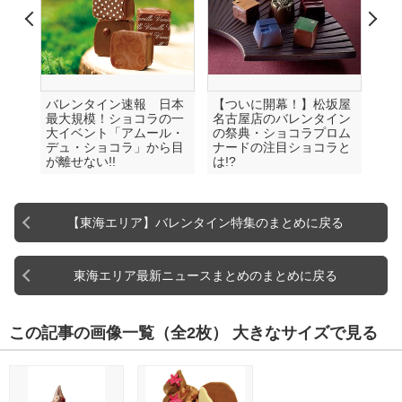
バレンタイン速報 日本
【ついに開幕！】松坂屋
最大規模！ショコラの一
名古屋店のバレンタイン
大イベント「アムール・
の祭典・ショコラプロム
デュ・ショコラ」から目
ナードの注目ショコラと
が離せない!!
は!?
【東海エリア】バレンタイン特集のまとめに戻る
東海エリア最新ニュースまとめのまとめに戻る
この記事の画像一覧
（全2枚）
大きなサイズで見る