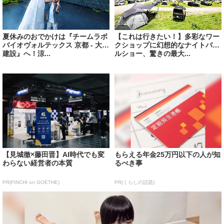
夏休みのおでかけは『チームラボ
【これは行きたい！】多彩なワー
バイオヴォルテックス 京都 - 大成
クショップに幻想的なナイトバブ
建設』へ！涼...
ルショー、驚きの最大...
【見城徹×藤田晋】AI時代でも変
もらえる年金25万円以下の人が知
わらない経営者の本質
るべき事
PR(FINCHI on GOETHE)
PR(くらしの話題)