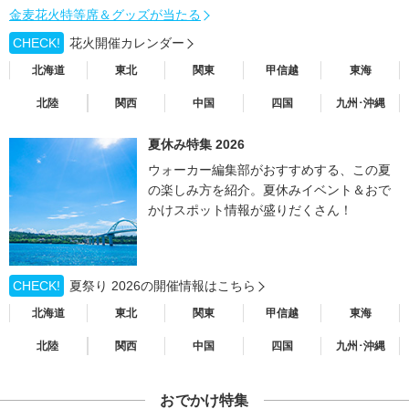
金麦花火特等席＆グッズが当たる
CHECK!
花火開催カレンダー
北海道
東北
関東
甲信越
東海
北陸
関西
中国
四国
九州･沖縄
夏休み特集 2026
ウォーカー編集部がおすすめする、この夏
の楽しみ方を紹介。夏休みイベント＆おで
かけスポット情報が盛りだくさん！
CHECK!
夏祭り 2026の開催情報はこちら
北海道
東北
関東
甲信越
東海
北陸
関西
中国
四国
九州･沖縄
おでかけ特集