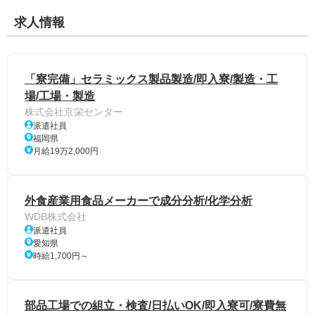
求人情報
「寮完備」セラミックス製品製造/即入寮/製造・工
場/工場・製造
株式会社京栄センター
派遣社員
福岡県
月給19万2,000円
外食産業用食品メーカーで成分分析/化学分析
WDB株式会社
派遣社員
愛知県
時給1,700円～
部品工場での組立・検査/日払いOK/即入寮可/寮費無