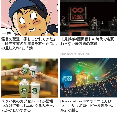
猛暑の配達「手もしびれてきた」
【見城徹×藤田晋】AI時代でも変
→限界寸前の配達員を救った“1つ
わらない経営者の本質
の差し入れ”に「効...
PR(FINCHI on GOETHE)
スタバ初のカプセルトイが登場！
[Alexandros]×マカロニえんぴ
つなげて楽しむぬいぐるみチャー
つ！「サッポロ生ビール黒ラベ
ムがかわいすぎる
ル」が贈る一...