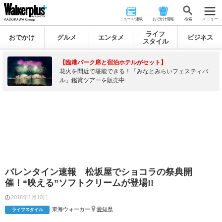
ニュース･連載
おでかけ情報
検 索
メニュー
ライフ
おでかけ
グルメ
エンタメ
ビジネス
スタイル
【臨港パーク席と宿泊ホテルがセット】
花火を間近で堪能できる！「みなとみらいフェスティバ
ル」鑑賞ツアーを販売中
バレンタイン速報 松坂屋でショコラの祭典開
催！“映える”ソフトクリームが登場!!
2018年1月10日
東海ウォーカー
愛知県
ライフスタイル