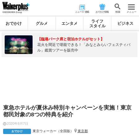
ニュース･連載
おでかけ情報
検 索
メニュー
ライフ
おでかけ
グルメ
エンタメ
ビジネス
スタイル
【臨港パーク席と宿泊ホテルがセット】
花火を間近で堪能できる！「みなとみらいフェスティバ
ル」鑑賞ツアーを販売中
東急ホテルが夏休み特別キャンペーンを実施！東京
都民対象の8つの特典を紹介
2020年8月7日
東京ウォーカー（全国版）
東京都
おでかけ