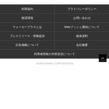
利用規約
プライバシーポリシー
推奨環境
お問い合わせ
ウォーカープラスとは
Webプッシュ通知について
プレスリリース・情報提供
媒体資料
広告掲載について
会社概要
利用者情報の外部送信について
©KADOKAWA CORPORATION