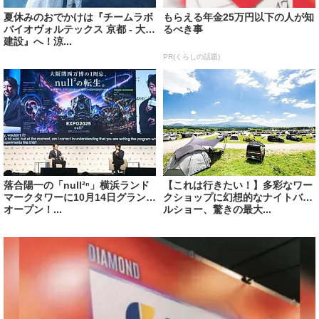
夏休みのおでかけは『チームラボ
もらえる年金25万円以下の人が知
バイオヴォルテックス 京都 - 大成
るべき事
建設』へ！涼...
PR(くらしの話題)
落合陽一の「null²ⁿ」横浜ランド
【これは行きたい！】多彩なワー
マークタワーに10月14日グランド
クショップに幻想的なナイトバブ
オープン！...
ルショー、驚きの最大...