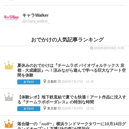
キャラWalker
@chara_walker_
おでかけの人気記事ランキング
2026年08月06日 8:29
夏休みのおでかけは『チームラボ バイオヴォルテックス 京
都 - 大成建設』へ！涼みながら遊んで学べる巨大なアート空
間を体験
京都府
2026年7月17日 11:30
おでかけ
【体験レポ】地下鉄直結で夏でも快適！アート作品に没入す
る『チームラボボーダレス』の特別な時間
東京都
2026年7月24日 12:52
おでかけ
落合陽一の「null²ⁿ」横浜ランドマークタワーに10月14日グ
ランドオープン！万博“ﾇﾙの森”が常設化