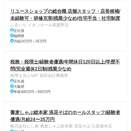
リユースショップの総合職 店舗スタッフ・店長候補/
未経験可・研修充実/残業少なめ/住宅手当・社宅制度
ふるいち イオンモール筑紫野店
正社員
福岡県
月給24万円～35万円
税務・税理士/経験者優遇/年間休日120日以上/学歴不
問/完全週休2日制/残業少なめ
税理士法人SAT 室田会計事務所
正社員
大阪府
年収400万円～550万円
蕎麦しゃぶ総本家 浪花そばのホールスタッフ/経験者
優遇/月給24〜35万円
株式会社にし家 蕎麦しゃぶ総本家 浪花そば 心斎橋本店