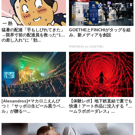
猛暑の配達「手もしびれてきた」
GOETHEとFINCHIがタッグを組
→限界寸前の配達員を救った“1つ
み、新メディアを創設
の差し入れ”に「効...
PR(FINCHI on GOETHE)
[Alexandros]×マカロニえんぴ
【体験レポ】地下鉄直結で夏でも
つ！「サッポロ生ビール黒ラベ
快適！アート作品に没入する『チ
ル」が贈る一...
ームラボボーダレス』...