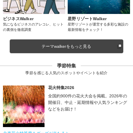
ビジネスWalker
星野リゾートWalker
気になるビジネスのアレコレ、ヒット
星野リゾートが運営する多彩な施設の
の裏側を徹底調査
最新情報をチェック！
テーマwalkerをもっと見る
季節特集
季節を感じる人気のスポットやイベントを紹介
花火特集2026
全国約900件の花火大会を掲載。2026年の
開催日、中止・延期情報や人気ランキング
などをお届け！