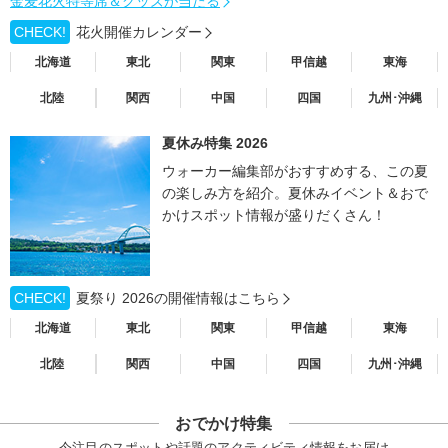
金麦花火特等席＆グッズが当たる
CHECK!
花火開催カレンダー
北海道
東北
関東
甲信越
東海
北陸
関西
中国
四国
九州･沖縄
夏休み特集 2026
ウォーカー編集部がおすすめする、この夏
の楽しみ方を紹介。夏休みイベント＆おで
かけスポット情報が盛りだくさん！
CHECK!
夏祭り 2026の開催情報はこちら
北海道
東北
関東
甲信越
東海
北陸
関西
中国
四国
九州･沖縄
おでかけ特集
今注目のスポットや話題のアクティビティ情報をお届け