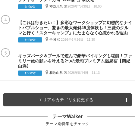
神奈川県
2026年7月30日 18:00
おでかけ
4
【これは行きたい！】多彩なワークショップに幻想的なナイ
トバブルショー、驚きの最大傾斜45度体験も！三菱のクル
マと行く「スターキャンプ」にたまらなく心惹かれる理由
全国
2026年6月26日 11:30
おでかけ
5
キッズパーク＆プールで遊んで豪華バイキングも堪能！ファ
ミリー旅の願いを叶える2つの最旬プレミアム温泉宿【南紀
白浜】
和歌山県
2026年8月4日 11:13
おでかけ
エリアやカテゴリを変更する
テーマWalker
テーマ別特集をチェック