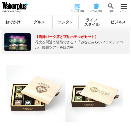
ニュース･連載
おでかけ情報
検 索
メニュー
ライフ
おでかけ
グルメ
エンタメ
ビジネス
スタイル
【臨港パーク席と宿泊ホテルがセット】
花火を間近で堪能できる！「みなとみらいフェスティバ
ル」鑑賞ツアーを販売中