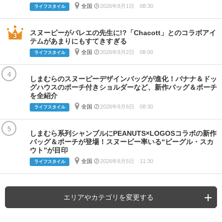
全国
2026年8月1日 08:30
ライフスタイル
スヌーピーがバレエの先生に!?「Chacott」とのコラボアイ
テムがあまりにもすてきすぎる
全国
2026年8月2日 08:00
ライフスタイル
4
しまむらのスヌーピーデザインバッグが進化！バナナ＆ドッ
グハウスのポーチ付きショルダーなど、新作バッグ＆ポーチ
を全紹介
全国
2026年8月6日 08:30
ライフスタイル
5
しまむら系列シャンブルにPEANUTS×LOGOSコラボの新作
バッグ＆ポーチが登場！スヌーピー率いる“ビーグル・スカ
ウト”が目印
全国
2026年8月5日 11:30
ライフスタイル
エリアやカテゴリを変更する