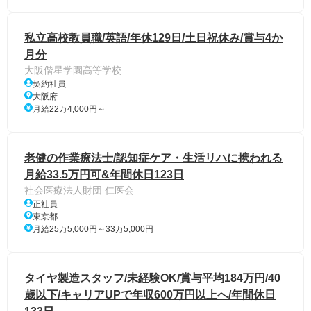
私立高校教員職/英語/年休129日/土日祝休み/賞与4か
月分
大阪偕星学園高等学校
契約社員
大阪府
月給22万4,000円～
老健の作業療法士/認知症ケア・生活リハに携われる
月給33.5万円可&年間休日123日
社会医療法人財団 仁医会
正社員
東京都
月給25万5,000円～33万5,000円
タイヤ製造スタッフ/未経験OK/賞与平均184万円/40
歳以下/キャリアUPで年収600万円以上へ/年間休日