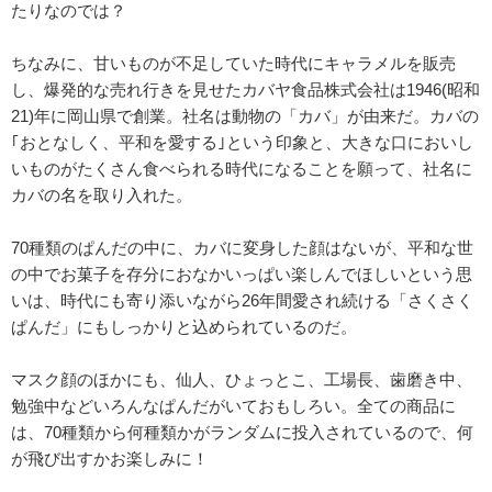
たりなのでは？
ちなみに、甘いものが不足していた時代にキャラメルを販売
し、爆発的な売れ行きを見せたカバヤ食品株式会社は1946(昭和
21)年に岡山県で創業。社名は動物の「カバ」が由来だ。カバの
｢おとなしく、平和を愛する｣という印象と、大きな口においし
いものがたくさん食べられる時代になることを願って、社名に
カバの名を取り入れた。
70種類のぱんだの中に、カバに変身した顔はないが、平和な世
の中でお菓子を存分におなかいっぱい楽しんでほしいという思
いは、時代にも寄り添いながら26年間愛され続ける「さくさく
ぱんだ」にもしっかりと込められているのだ。
マスク顔のほかにも、仙人、ひょっとこ、工場長、歯磨き中、
勉強中などいろんなぱんだがいておもしろい。全ての商品に
は、70種類から何種類かがランダムに投入されているので、何
が飛び出すかお楽しみに！