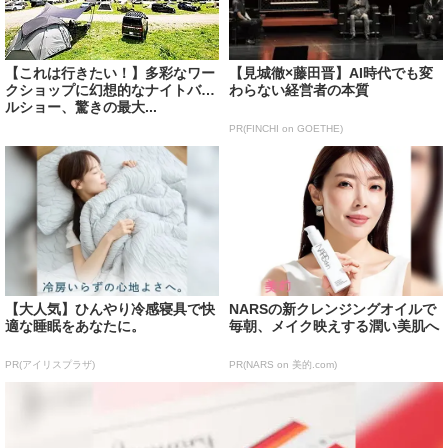
【これは行きたい！】多彩なワー
【見城徹×藤田晋】AI時代でも変
クショップに幻想的なナイトバブ
わらない経営者の本質
ルショー、驚きの最大...
PR(FINCHI on GOETHE)
【大人気】ひんやり冷感寝具で快
NARSの新クレンジングオイルで
適な睡眠をあなたに。
毎朝、メイク映えする潤い美肌へ
PR(アイリスプラザ)
PR(NARS on 美的.com)