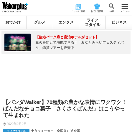
ニュース･連載
おでかけ情報
検 索
メニュー
ライフ
おでかけ
グルメ
エンタメ
ビジネス
スタイル
【臨港パーク席と宿泊ホテルがセット】
花火を間近で堪能できる！「みなとみらいフェスティバ
ル」鑑賞ツアーを販売中
【パンダWalker】70種類の豊かな表情にワクワク！
ぱんだなチョコ菓子「さくさくぱんだ」はこうやっ
て生まれた
2022年2月2日
東京ウォーカー（全国版）
全国
ライフスタイル