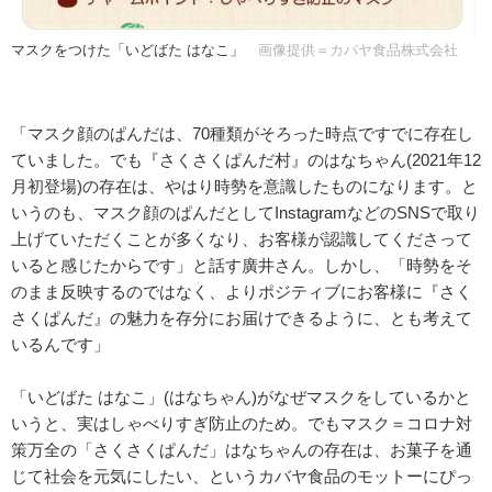
マスクをつけた「いどばた はなこ」
画像提供＝カバヤ食品株式会社
「マスク顔のぱんだは、70種類がそろった時点ですでに存在し
ていました。でも『さくさくぱんだ村』のはなちゃん(2021年12
月初登場)の存在は、やはり時勢を意識したものになります。と
いうのも、マスク顔のぱんだとしてInstagramなどのSNSで取り
上げていただくことが多くなり、お客様が認識してくださって
いると感じたからです」と話す廣井さん。しかし、「時勢をそ
のまま反映するのではなく、よりポジティブにお客様に『さく
さくぱんだ』の魅力を存分にお届けできるように、とも考えて
いるんです」
「いどばた はなこ」(はなちゃん)がなぜマスクをしているかと
いうと、実はしゃべりすぎ防止のため。でもマスク＝コロナ対
策万全の「さくさくぱんだ」はなちゃんの存在は、お菓子を通
じて社会を元気にしたい、というカバヤ食品のモットーにぴっ