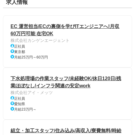
求人情報
EC 運営担当/ECの裏側を学びITエンジニアへ!月収
60万円可能 在宅OK
株式会社カンゲンエージェント
正社員
東京都
月給25万円～60万円
下水処理場の作業スタッフ/未経験OK/休日120日/残
業ほぼなし/インフラ関連の安定work
株式会社アイ・メッツ
正社員
愛知県
月給23万円～
組立・加工スタッフ/住み込み/高収入/寮費無料/時給