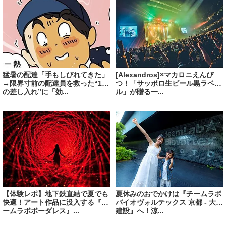
猛暑の配達「手もしびれてきた」
[Alexandros]×マカロニえんぴ
→限界寸前の配達員を救った“1つ
つ！「サッポロ生ビール黒ラベ
の差し入れ”に「効...
ル」が贈る一...
【体験レポ】地下鉄直結で夏でも
夏休みのおでかけは『チームラボ
快適！アート作品に没入する『チ
バイオヴォルテックス 京都 - 大成
ームラボボーダレス』...
建設』へ！涼...