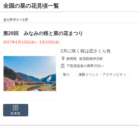
全国の菜の花見頃一覧
全1件中1〜1件
第29回 みなみの桜と菜の花まつり
2027年2月10日(水)～3月10日(水)
2月に咲く桜は恋さくら色
静岡県
賀茂郡南伊豆町
下賀茂温泉の青野川沿い
祭り
体験イベント・アクティビティ
駐車場