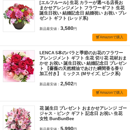
[エルフルール] 生花 カラーが選べる店長お
まかせアレンジメント フラワーギフト 生花
誕生日祝い 結婚記念日 結婚祝い お祝い プレ
ゼント ギフト (レッド系)
3,580
新品最安値：
円
Amazonで購入
LENCA 5本のバラと季節のお花のフラワー
アレンジメント ギフト 生花 切り花 花材おま
かせ お祝い 誕生日祝い 結婚記念日 プレゼン
ト 【薔薇の天然精油であけた瞬間香る香り
加工付き】 ミックス (Mサイズ, ピンク系)
2,502
新品最安値：
円
Amazonで購入
花 誕生日 プレゼント おまかせアレンジ ゴー
ジャス・ピンク ギフト 記念日 お祝い 生花
女性 BunBunBee
5,990
新品最安値：
円