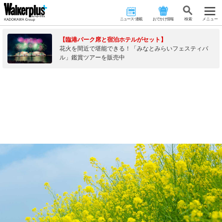
ニュース･連載
おでかけ情報
検 索
メニュー
【臨港パーク席と宿泊ホテルがセット】
花火を間近で堪能できる！「みなとみらいフェスティバ
ル」鑑賞ツアーを販売中