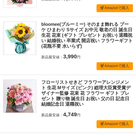
Amazonで購入
bloomee(ブルーミー) そのまま飾れる ブー
ケ ひまわり Sサイズ お中元 敬老の日 誕生日
生花 花束 (ギフト プレゼント お祝い) 退職祝
い 結婚祝い 卒業式 開店祝い フラワーギフト
(花瓶不要 水いらず)
3,990
新品最安値：
円
Amazonで購入
フローリストせきど フラワーアレンジメン
ト 生花 Mサイズ (ピンク) 総理大臣賞受賞デ
ザイナー監修 花束 花 フラワー ギフト プレ
ゼント 贈り物 誕生日 お祝い 父の日 記念日
結婚記念日 退職祝い
4,749
新品最安値：
円
Amazonで購入