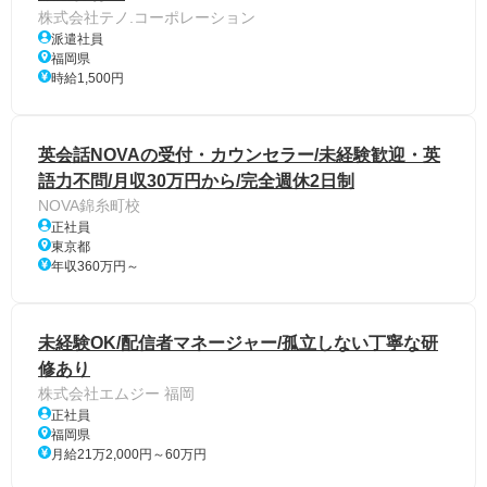
株式会社テノ.コーポレーション
派遣社員
福岡県
時給1,500円
英会話NOVAの受付・カウンセラー/未経験歓迎・英
語力不問/月収30万円から/完全週休2日制
NOVA錦糸町校
正社員
東京都
年収360万円～
未経験OK/配信者マネージャー/孤立しない丁寧な研
修あり
株式会社エムジー 福岡
正社員
福岡県
月給21万2,000円～60万円