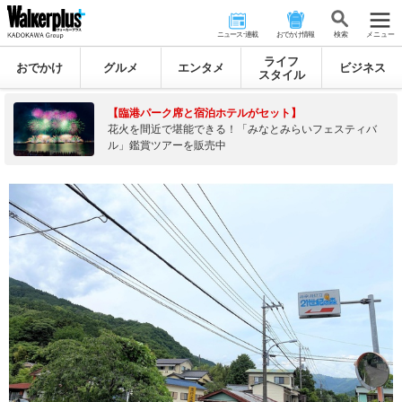
ニュース･連載
おでかけ情報
検 索
メニュー
ライフ
おでかけ
グルメ
エンタメ
ビジネス
スタイル
【臨港パーク席と宿泊ホテルがセット】
花火を間近で堪能できる！「みなとみらいフェスティバ
ル」鑑賞ツアーを販売中