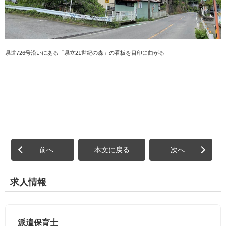
県道726号沿いにある「県立21世紀の森」の看板を目印に曲がる
前へ
本文に戻る
次へ
求人情報
派遣保育士