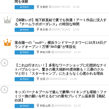
間を体験
京都府
2026年7月17日 11:30
おでかけ
【体験レポ】地下鉄直結で夏でも快適！アート作品に没入す
る『チームラボボーダレス』の特別な時間
東京都
2026年7月24日 12:52
おでかけ
落合陽一の「null²ⁿ」横浜ランドマークタワーに10月14日グ
ランドオープン！万博“ﾇﾙの森”が常設化
神奈川県
2026年8月6日 17:14
おでかけ
4
【これは行きたい！】多彩なワークショップに幻想的なナイ
トバブルショー、驚きの最大傾斜45度体験も！三菱のクル
マと行く「スターキャンプ」にたまらなく心惹かれる理由
全国
2026年6月26日 11:30
おでかけ
5
キッズパーク＆プールで遊んで豪華バイキングも堪能！ファ
ミリー旅の願いを叶える2つの最旬プレミアム温泉宿【南紀
白浜】
和歌山県
2026年8月4日 11:13
おでかけ