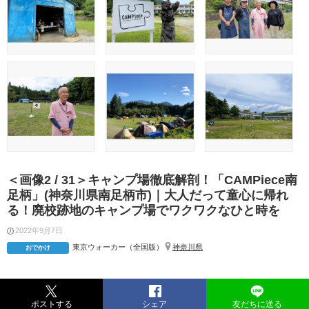
＜画像2 / 31＞キャンプ場徹底解剖！「CAMPiece南
足柄」(神奈川県南足柄市)｜大人だって童心に帰れ
る！廃校跡地のキャンプ場でワクワクなひと時を
2022年9月7日
東京ウォーカー（全国版）
神奈川県
おでかけ
ポストする
シェア
友だちに送る