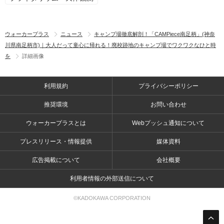
ウォーカープラス
ニュース
キャンプ場徹底解剖！「CAMPiece南足柄」(神奈
川県南足柄市)｜大人だって童心に帰れる！廃校跡地のキャンプ場でワクワクなひと時
を
詳細画像
利用規約
プライバシーポリシー
推奨環境
お問い合わせ
ウォーカープラスとは
Webプッシュ通知について
プレスリリース・情報提供
媒体資料
広告掲載について
会社概要
利用者情報の外部送信について
©KADOKAWA CORPORATION