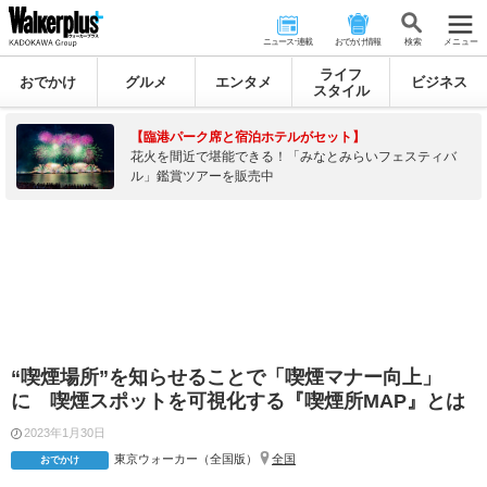
ニュース･連載
おでかけ情報
検 索
メニュー
ライフ
おでかけ
グルメ
エンタメ
ビジネス
スタイル
【臨港パーク席と宿泊ホテルがセット】
花火を間近で堪能できる！「みなとみらいフェスティバ
ル」鑑賞ツアーを販売中
“喫煙場所”を知らせることで「喫煙マナー向上」
に 喫煙スポットを可視化する『喫煙所MAP』とは
2023年1月30日
東京ウォーカー（全国版）
全国
おでかけ