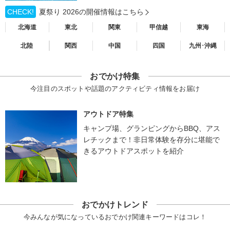
CHECK!
夏祭り 2026の開催情報はこちら
北海道
東北
関東
甲信越
東海
北陸
関西
中国
四国
九州･沖縄
おでかけ特集
今注目のスポットや話題のアクティビティ情報をお届け
アウトドア特集
キャンプ場、グランピングからBBQ、アス
レチックまで！非日常体験を存分に堪能で
きるアウトドアスポットを紹介
おでかけトレンド
今みんなが気になっているおでかけ関連キーワードはコレ！