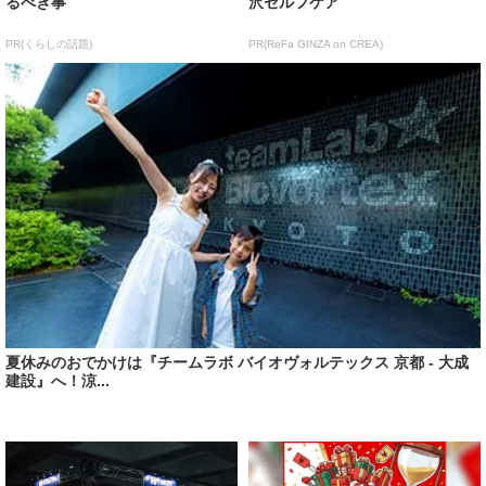
るべき事
沢セルフケア
PR(くらしの話題)
PR(ReFa GINZA on CREA)
夏休みのおでかけは『チームラボ バイオヴォルテックス 京都 - 大成
建設』へ！涼...