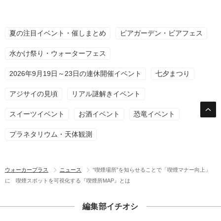
夏の注目イベント・催しまとめ
ビアガーデン・ビアフェス
水かけ祭り・ウォーターフェス
2026年9月19日～23日の連休開催イベント
七夕まつり
アジサイの見頃
リアル謎解きイベント
スイーツイベント
お酒イベント
恐竜イベント
プラネタリウム・天体観測
ウォーカープラス
ニュース
“喫煙場所”を知らせることで「喫煙マナー向上」
に 喫煙スポットを可視化する『喫煙所MAP』とは
編集部イチオシ