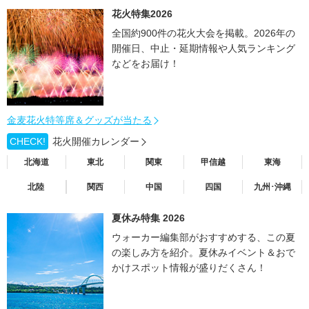
花火特集2026
全国約900件の花火大会を掲載。2026年の
開催日、中止・延期情報や人気ランキング
などをお届け！
金麦花火特等席＆グッズが当たる
CHECK!
花火開催カレンダー
北海道
東北
関東
甲信越
東海
北陸
関西
中国
四国
九州･沖縄
夏休み特集 2026
ウォーカー編集部がおすすめする、この夏
の楽しみ方を紹介。夏休みイベント＆おで
かけスポット情報が盛りだくさん！