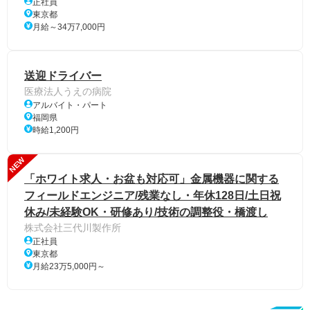
正社員
東京都
月給～34万7,000円
送迎ドライバー
医療法人うえの病院
アルバイト・パート
福岡県
時給1,200円
NEW
「ホワイト求人・お盆も対応可」金属機器に関する
フィールドエンジニア/残業なし・年休128日/土日祝
休み/未経験OK・研修あり/技術の調整役・橋渡し
株式会社三代川製作所
正社員
東京都
月給23万5,000円～