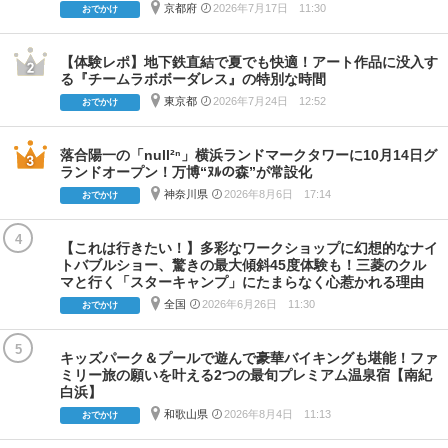
京都府
2026年7月17日 11:30
おでかけ
【体験レポ】地下鉄直結で夏でも快適！アート作品に没入す
る『チームラボボーダレス』の特別な時間
東京都
2026年7月24日 12:52
おでかけ
落合陽一の「null²ⁿ」横浜ランドマークタワーに10月14日グ
ランドオープン！万博“ﾇﾙの森”が常設化
神奈川県
2026年8月6日 17:14
おでかけ
4
【これは行きたい！】多彩なワークショップに幻想的なナイ
トバブルショー、驚きの最大傾斜45度体験も！三菱のクル
マと行く「スターキャンプ」にたまらなく心惹かれる理由
全国
2026年6月26日 11:30
おでかけ
5
キッズパーク＆プールで遊んで豪華バイキングも堪能！ファ
ミリー旅の願いを叶える2つの最旬プレミアム温泉宿【南紀
白浜】
和歌山県
2026年8月4日 11:13
おでかけ