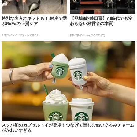
特別な名入れギフトも！ 銀座で選
【見城徹×藤田晋】AI時代でも変
ぶReFaの上質ケア
わらない経営者の本質
PR(ReFa GINZA on CREA)
PR(FINCHI on GOETHE)
スタバ初のカプセルトイが登場！つなげて楽しむぬいぐるみチャーム
がかわいすぎる