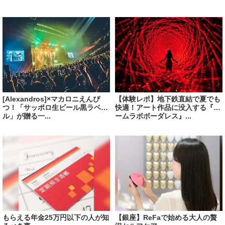
[Alexandros]×マカロニえんぴ
【体験レポ】地下鉄直結で夏でも
つ！「サッポロ生ビール黒ラベ
快適！アート作品に没入する『チ
ル」が贈る一...
ームラボボーダレス』...
もらえる年金25万円以下の人が知
【銀座】ReFaで始める大人の贅