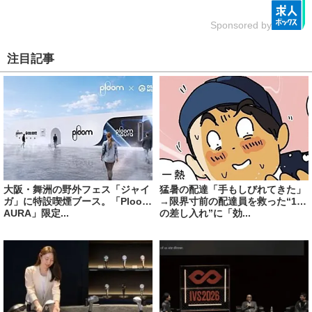
Sponsored by
注目記事
大阪・舞洲の野外フェス「ジャイ
猛暑の配達「手もしびれてきた」
ガ」に特設喫煙ブース。「Ploom
→限界寸前の配達員を救った“1つ
AURA」限定...
の差し入れ”に「効...