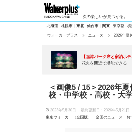
次の楽しいが見つかる。
北海道
札幌市
東北
仙台市
関東
東京都
横
ウォーカープラス
ニュース
2026年
【臨港パーク席と宿泊ホテ
花火を間近で堪能できる！
＜画像5 / 15＞202
校・中学校・高校・大
2023年5月30日
最終更新日：
2026年5月21日
東京ウォーカー（全国版）
全国のニュース
お