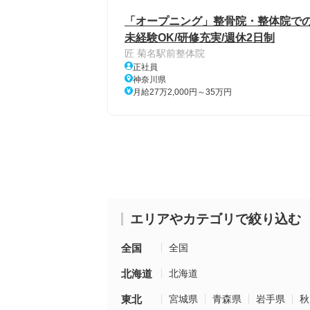
「オープニング」整骨院・整体院での
未経験OK/研修充実/週休2日制
匠 菊名駅前整体院
正社員
神奈川県
月給27万2,000円～35万円
エリアやカテゴリで絞り込む
全国
全国
北海道
北海道
東北
宮城県
青森県
岩手県
秋