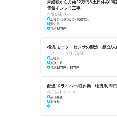
未経験から月給32万円&土日休み!/
電気インフラ工事
有限会社K.D.S
正社員 / 契約社員 / 業務委託
愛知県
月給32万円～
横浜/モータ・センサの製造・組立/
テクノハンズ株式会社
正社員
神奈川県
月給22万円～35万円
配達/ドライバー/軽作業・物流系 即
株式会社UG SIDE
業務委託
東京都