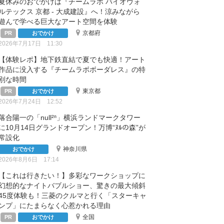
夏休みのおでかけは『チームラボ バイオヴォ
ルテックス 京都 - 大成建設』へ！涼みながら
遊んで学べる巨大なアート空間を体験
京都府
おでかけ
2026年7月17日 11:30
【体験レポ】地下鉄直結で夏でも快適！アート
作品に没入する『チームラボボーダレス』の特
別な時間
東京都
おでかけ
2026年7月24日 12:52
落合陽一の「null²ⁿ」横浜ランドマークタワー
に10月14日グランドオープン！万博“ﾇﾙの森”が
常設化
神奈川県
おでかけ
2026年8月6日 17:14
【これは行きたい！】多彩なワークショップに
幻想的なナイトバブルショー、驚きの最大傾斜
45度体験も！三菱のクルマと行く「スターキャ
ンプ」にたまらなく心惹かれる理由
全国
おでかけ