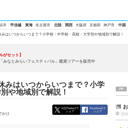
浜市
甲信越
東海
名古屋市
北陸
関西
大阪府
京都府
神戸市
中国
夏休みはいつからいつまで？小学校・中学校・高校・大学別や地域別で解説！
ルがセット】
「みなとみらいフェスティバル」鑑賞ツアーを販売中
6年夏休みはいつからいつまで？小学
学別や地域別で解説！
お
X(旧Twitter)で
Facebookで
シェア
シェア
でかけ
202