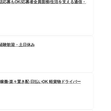
電話応募もOK/応募者全員面接/生活を支える通信・
未経験歓迎・土日休み
日稼働·楽々置き配·日払いOK 軽貨物ドライバー