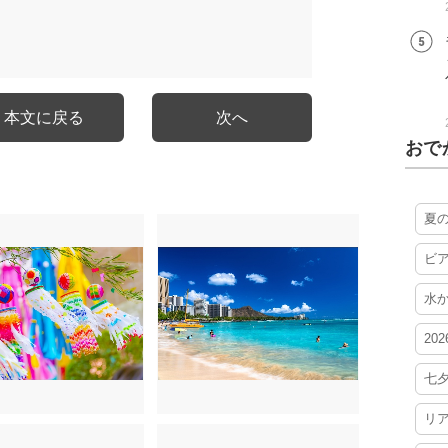
本文に戻る
次へ
おで
夏
ビ
水
20
七
リ