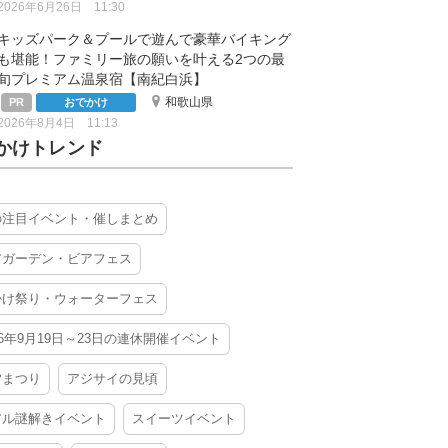
2026年6月26日 11:30
キッズパーク＆プールで遊んで豪華バイキング
も堪能！ファミリー旅の願いを叶える2つの最
旬プレミアム温泉宿【南紀白浜】
和歌山県
おでかけ
2026年8月4日 11:13
かけトレンド
の注目イベント・催しまとめ
アガーデン・ビアフェス
かけ祭り・ウォーターフェス
26年9月19日～23日の連休開催イベント
夕まつり
アジサイの見頃
アル謎解きイベント
スイーツイベント