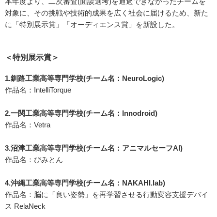
本年度より、二次審査(面談選考)を通過できなかったチームを
対象に、その挑戦や技術的成果を広く社会に届けるため、新た
に「特別展示賞」「オーディエンス賞」を新設した。
＜特別展示賞＞
1.釧路工業高等専門学校(チーム名：NeuroLogic)
作品名：IntelliTorque
2.一関工業高等専門学校(チーム名：Innodroid)
作品名：Vetra
3.沼津工業高等専門学校(チーム名：アニマルセーフAI)
作品名：びみとん
4.沖縄工業高等専門学校(チーム名：NAKAHI.lab)
作品名：脳に「良い姿勢」を再学習させる行動変容支援デバイ
ス RelaNeck