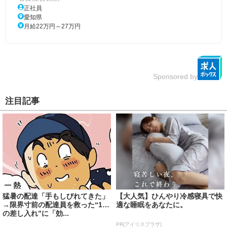
正社員
愛知県
月給22万円～27万円
Sponsored by
注目記事
猛暑の配達「手もしびれてきた」
【大人気】ひんやり冷感寝具で快
→限界寸前の配達員を救った“1つ
適な睡眠をあなたに。
の差し入れ”に「効...
PR(アイリスプラザ)