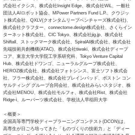
式会社イクシス、株式会社Insight Edge、株式会社WiL、一般社
団法人AIロボット協会、MPower Partners Fund L.P.、クウジッ
ト株式会社、QXLV(クオンタムリープベンチャーズ株式会社)、
株式会社クラフター、connectome.design株式会社、さくらイン
ターネット株式会社、CIC Tokyo、株式会社jig.jp、株式会社
Shiftall、ストックマーク株式会社、SpiralAI株式会社、株式会社
先端技術共創機構(ATAC)、株式会社tiwaki、株式会社ディープ
コア、東京大学大学院工学系研究科、Tokyo Venture Capital
Hub、株式会社ドワンゴ、ニューラルグループ株式会社、
HEROZ株式会社、株式会社フォトシンス、富士ソフト株式会
社、フラー株式会社、株式会社ブレインパッド、ボストン コン
サルティング グループ合同会社、株式会社みらいスタジオ、株
式会社MENOU、株式会社モルフォ、株式会社Rist、株式会社
Ridge-i、ルーパーツ株式会社、学校法人早稲田大学
＜概要＞
全国高等専門学校ディープラーニングコンテスト(DCON)は、
高専生が日ごろ培ってきた「ものづくりの技術力」と「ディー