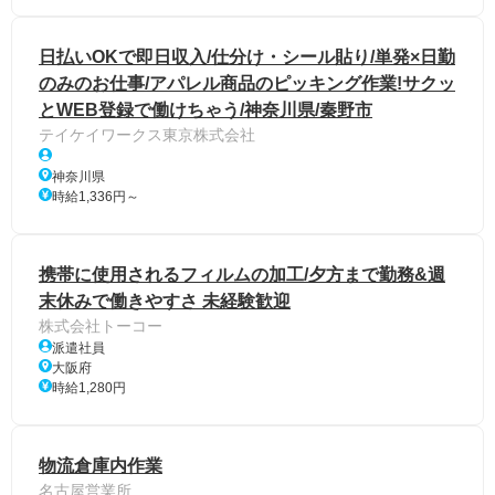
日払いOKで即日収入/仕分け・シール貼り/単発×日勤
のみのお仕事/アパレル商品のピッキング作業!サクッ
とWEB登録で働けちゃう/神奈川県/秦野市
テイケイワークス東京株式会社
神奈川県
時給1,336円～
携帯に使用されるフィルムの加工/夕方まで勤務&週
末休みで働きやすさ 未経験歓迎
株式会社トーコー
派遣社員
大阪府
時給1,280円
物流倉庫内作業
名古屋営業所