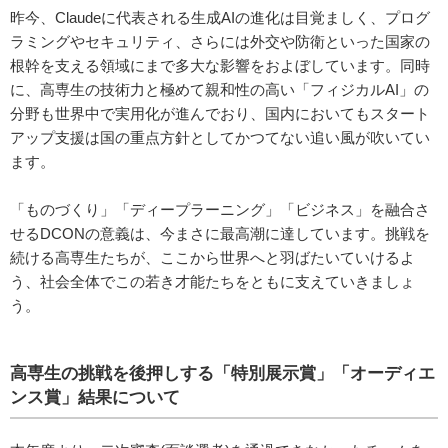
昨今、Claudeに代表される生成AIの進化は目覚ましく、プログ
ラミングやセキュリティ、さらには外交や防衛といった国家の
根幹を支える領域にまで多大な影響をおよぼしています。同時
に、高専生の技術力と極めて親和性の高い「フィジカルAI」の
分野も世界中で実用化が進んでおり、国内においてもスタート
アップ支援は国の重点方針としてかつてない追い風が吹いてい
ます。
「ものづくり」「ディープラーニング」「ビジネス」を融合さ
せるDCONの意義は、今まさに最高潮に達しています。挑戦を
続ける高専生たちが、ここから世界へと羽ばたいていけるよ
う、社会全体でこの若き才能たちをともに支えていきましょ
う。
高専生の挑戦を後押しする「特別展示賞」「オーディエ
ンス賞」結果について