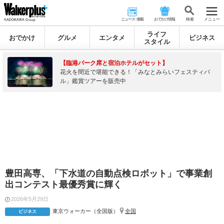
ニュース･連載
おでかけ情報
検 索
メニュー
ライフ
おでかけ
グルメ
エンタメ
ビジネス
スタイル
【臨港パーク席と宿泊ホテルがセット】
花火を間近で堪能できる！「みなとみらいフェスティバ
ル」鑑賞ツアーを販売中
豊田高専、「下水道の自動点検ロボット」で事業創
出コンテスト最優秀賞に輝く
2026年5月29日
東京ウォーカー（全国版）
全国
ビジネス