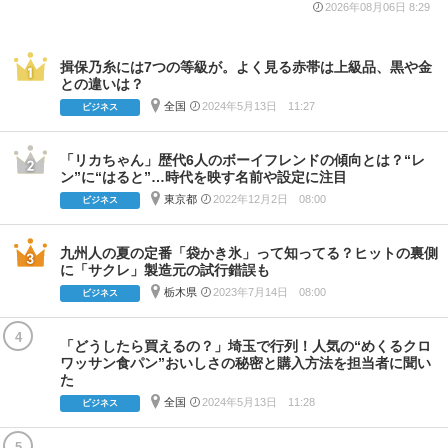
2026年08月06日 8:29
揖保乃糸には7つの等級が。よく見る赤帯は上級品、黒や金
との違いは？
全国
2024年5月13日 11:27
ビジネス
「リカちゃん」歴代6人のボーイフレンドの傾向とは？“レ
ン”に“はると”…時代を映す名前や設定に注目
東京都
2022年12月2日 08:00
ビジネス
九州人の夏の定番「袋かき氷」って知ってる？ヒットの裏側
に「サクレ」製造元の試行錯誤も
栃木県
2023年7月14日 08:00
ビジネス
4
「どうしたら買えるの？」埼玉で行列！人気の“めくるクロ
ワッサン⾷パン”おいしさの秘密と購入方法を担当者に聞い
た
全国
2024年5月13日 11:28
ビジネス
5