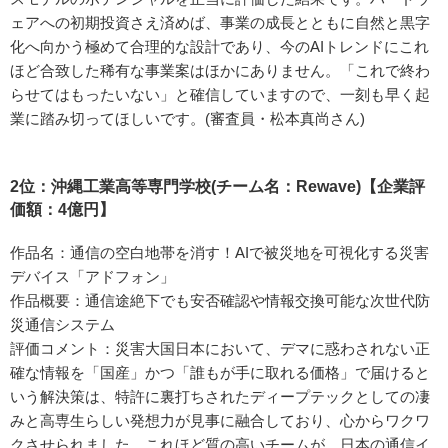
ェアへの初期投資さえ済めば、事業の成長とともに自然と黒字
化へ向かう極めて合理的な設計であり、今のAIトレンドにこれ
ほど合致した稀有な事業案はほかにありません。「これで終わ
らせてはもったいない」と確信していますので、一刻も早く起
業に踏み切ってほしいです。(審査員・松本真尚さん)
2位：沖縄工業高等専門学校(チーム名：Rewave)【企業評
価額：4億円】
作品名：通信の空白地帯を消す！AIで被災地を可視化する災害
デバイス「アドフォン」
作品概要：通信途絶下でも安否確認や情報交換可能な次世代防
災通信システム
評価コメント：災害大国日本において、デマに惑わされない正
確な情報を「国産」かつ「誰もが手に取れる価格」で届けると
いう解決策は、特許に裏打ちされたディープテックとしての凄
みと高専生らしい発想力が見事に融合しており、心からワクワ
クさせられました。これほど質の高いチームが、日本の通信イ