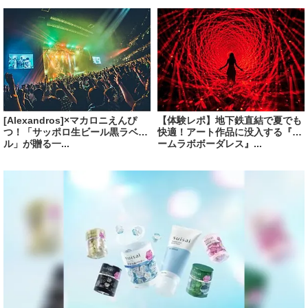
[Alexandros]×マカロニえんぴ
【体験レポ】地下鉄直結で夏でも
つ！「サッポロ生ビール黒ラベ
快適！アート作品に没入する『チ
ル」が贈る一...
ームラボボーダレス』...