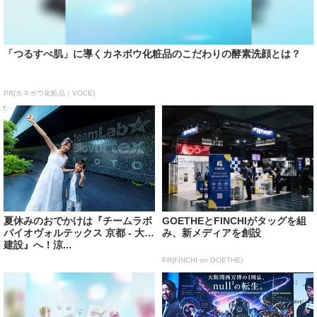
「つるすべ肌」に導くカネボウ化粧品のこだわりの酵素洗顔とは？
PR(カネボウ化粧品｜VOCE)
夏休みのおでかけは『チームラボ
GOETHEとFINCHIがタッグを組
バイオヴォルテックス 京都 - 大成
み、新メディアを創設
建設』へ！涼...
PR(FINCHI on GOETHE)