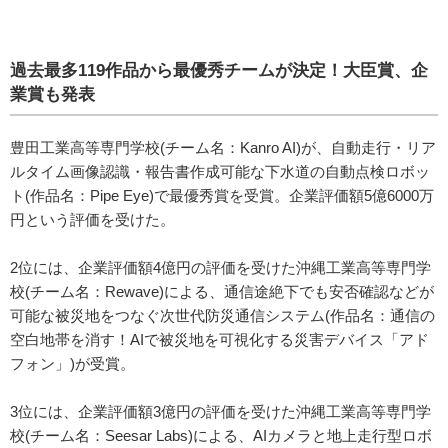
過去最多119作品から最優秀チームが決定！大臣賞、企
業賞も発表
豊田工業高等専門学校(チーム名：Kanro AI)が、自動走行・リア
ルタイム画像認識・報告書作成可能な下水道の自動点検ロボッ
ト(作品名：Pipe Eye)で最優秀賞を受賞。企業評価額5億6000万
円という評価を受けた。
2位には、企業評価額4億円の評価を受けた沖縄工業高等専門学
校(チーム名：Rewave)による、通信途絶下でも安否確認などが
可能な被災地をつなぐ次世代防災通信システム(作品名：通信の
空白地帯を消す！AIで被災地を可視化する災害デバイス「アド
フォン」)が受賞。
3位には、企業評価額3億円の評価を受けた沖縄工業高等専門学
校(チーム名：Seesar Labs)による、AIカメラと地上走行型ロボ