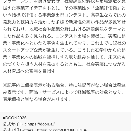
プラーニング」を掛け合わせ、社会課題の解決や市場創造を見
据えた事業アイデアをもとに、その事業性を「企業評価額」と
いう指標で評価する事業創出型コンテスト。高専生ならではの
発想力と技術力を活かした多様で新規性の高い作品が多数寄せ
られており、地域社会や産業分野における課題解決をテーマと
した作品も多く見られる。コンテスト出場を契機に、実際に起
業・事業化へといたる事例も生まれており、これまでに12社の
スタートアップ企業が誕生している。こうした在学中からの起
業・事業化への挑戦を後押しする取り組みを通じて、未来のも
のづくりを担う人材を発掘するとともに、社会実装につながる
人材育成への寄与を目指す。
※記事内に価格表示がある場合、特に注記等がない場合は税込
み表示です。商品・サービスによって軽減税率の対象となり、
表示価格と異なる場合があります。
■DCON2026
公式サイト：
https://dcon.ai/
公式X(旧Twitter)：
https://x.com/DCON_JDLA/