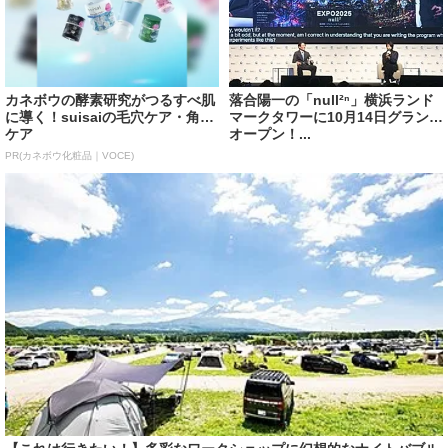
カネボウの酵素研究がつるすべ肌
落合陽一の「null²ⁿ」横浜ランド
に導く！suisaiの毛穴ケア・角質
マークタワーに10月14日グランド
ケア
オープン！...
PR(カネボウ化粧品｜VOCE)