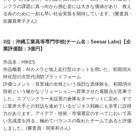
ンフラの課題に真っ向から挑む姿には大きな価値があり、救え
る命のために一刻も早い社会実装を期待しています。(審査員・
佐藤真希子さん)
3位：沖縄工業高等専門学校(チーム名：Seesar Labs)【企
業評価額：3億円】
作品名：HIKES
作品概要：AIカメラと地上走行型ロボットを用いた、初期消火
特化型の次世代消防プラットフォーム
評価コメント：首里城の全焼という強烈な原体験を、初期消火
技術という確かなソリューションへ昇華させた着眼点が見事で
した。スプリンクラー未設置の倉庫をターゲットに定め、すで
に業界大手との対話を進めているビジネス戦略にも非常に説得
力があります。アイデア・技術・市場選定のすべてにおいて高
い完成度を誇る、極めてバランスの取れたチームであると評価
しました。(審査員・関美和さん)