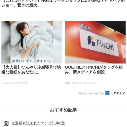
【これは行きたい！】多彩なワークショップに幻想的なナイトバブル
ショー、驚きの最大...
【大人気】ひんやり冷感寝具で快
GOETHEとFINCHIがタッグを組
適な睡眠をあなたに。
み、新メディアを創設
PR(アイリスプラザ)
PR(FINCHI on GOETHE)
Recommended by
おすすめ記事
先週最も読まれたマンガ記事8選