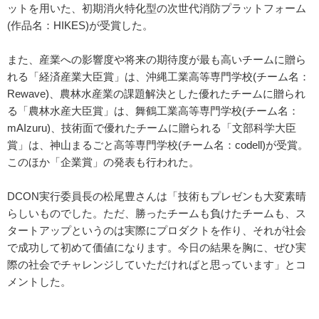
ットを用いた、初期消火特化型の次世代消防プラットフォーム
(作品名：HIKES)が受賞した。
また、産業への影響度や将来の期待度が最も高いチームに贈ら
れる「経済産業大臣賞」は、沖縄工業高等専門学校(チーム名：
Rewave)、農林水産業の課題解決とした優れたチームに贈られ
る「農林水産大臣賞」は、舞鶴工業高等専門学校(チーム名：
mAIzuru)、技術面で優れたチームに贈られる「文部科学大臣
賞」は、神山まるごと高等専門学校(チーム名：codell)が受賞。
このほか「企業賞」の発表も行われた。
DCON実行委員長の松尾豊さんは「技術もプレゼンも大変素晴
らしいものでした。ただ、勝ったチームも負けたチームも、ス
タートアップというのは実際にプロダクトを作り、それが社会
で成功して初めて価値になります。今日の結果を胸に、ぜひ実
際の社会でチャレンジしていただければと思っています」とコ
メントした。