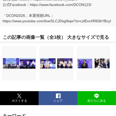
公式Facebook：
https://www.facebook.com/DCON123/
「DCON2026」本選視聴URL：
https://www.youtube.com/live/5LCJDsg9ejw?si=czlExvXR60bYBcyI
この記事の画像一覧
（全3枚）
大きなサイズで見る
ポストする
シェア
友だちに送る
キーワード