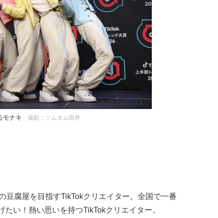
るモナキ
撮影：ソムタム田井
豆腐屋を目指すTikTokクリエイター。全国で一番
たい！熱い思いを持つTikTokクリエイター。