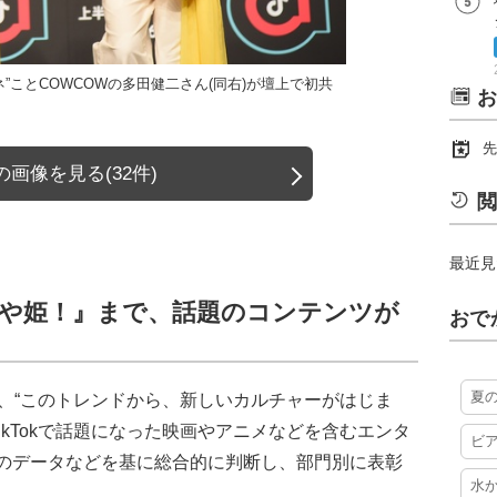
ネ”ことCOWCOWの多田健二さん(同右)が壇上で初共
お
先
画像を見る(32件)
閲
最近見
ぐや姫！』まで、話題のコンテンツが
おで
夏
」とは、“このトレンドから、新しいカルチャーがはじま
TikTokで話題になった映画やアニメなどを含むエンタ
ビ
のデータなどを基に総合的に判断し、部門別に表彰
水