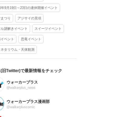
26年9月19日～23日の連休開催イベント
夕まつり
アジサイの見頃
アル謎解きイベント
スイーツイベント
酒イベント
恐竜イベント
ラネタリウム・天体観測
X(旧Twitter)で最新情報をチェック
ウォーカープラス
@walkerplus_news
ウォーカープラス漫画部
@walkerpluscomic