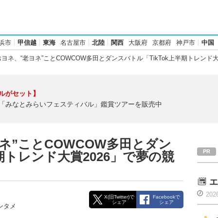
浜市
甲信越
東海
名古屋市
北陸
関西
大阪府
京都府
神戸市
中国
ヨネ、“老ヨネ”ことCOWCOW多田とダンスバトル「TikTok上半期トレンド
ルがセット】
「みなとみらいフェスティバル」鑑賞ツアーを販売中
ネ”ことCOWCOW多田とダン
半期トレンド大賞2026」で夢の競
エ
202
X(旧Twitter)で
Facebookで
シェア
シェア
ンタメ