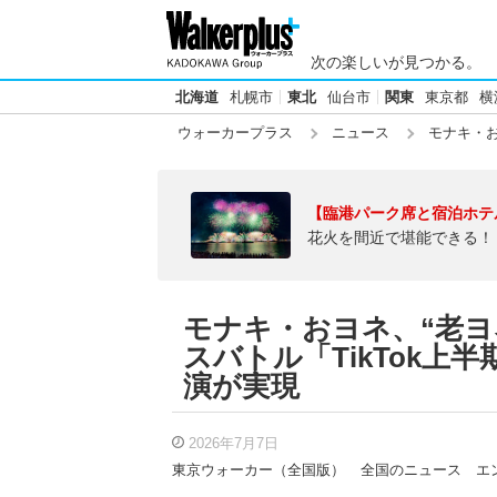
次の楽しいが見つかる。
北海道
札幌市
東北
仙台市
関東
東京都
横
ウォーカープラス
ニュース
モナキ・お
【臨港パーク席と宿泊ホテ
花火を間近で堪能できる！
モナキ・おヨネ、“老ヨ
スバトル「TikTok上
演が実現
2026年7月7日
東京ウォーカー（全国版）
全国のニュース
エ