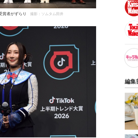
の受賞者がずらり
撮影：ソムタム田井
編集