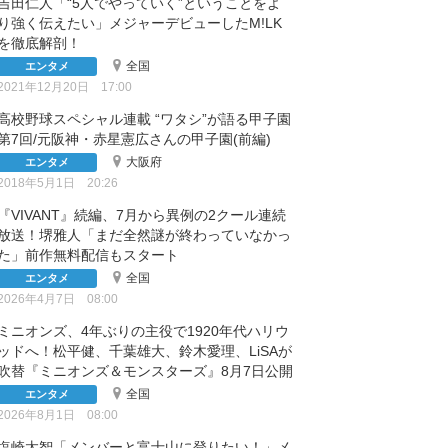
吉田仁人「“5人でやっていく”ということをよ
り強く伝えたい」メジャーデビューしたM!LK
を徹底解剖！
全国
エンタメ
2021年12月20日 17:00
高校野球スペシャル連載 “ワタシ”が語る甲子園
第7回/元阪神・赤星憲広さんの甲子園(前編)
大阪府
エンタメ
2018年5月1日 20:26
『VIVANT』続編、7月から異例の2クール連続
放送！堺雅人「まだ全然謎が終わっていなかっ
た」前作無料配信もスタート
全国
エンタメ
2026年4月7日 08:00
ミニオンズ、4年ぶりの主役で1920年代ハリウ
ッドへ！松平健、千葉雄大、鈴木愛理、LiSAが
吹替『ミニオンズ＆モンスターズ』8月7日公開
全国
エンタメ
2026年8月1日 08:00
塩崎太智「メンバーと富士山に登りたい！」メ