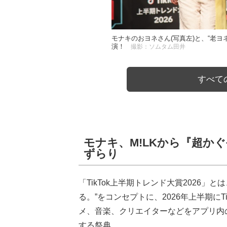
モナキのおヨネさん(写真左)と、“老ヨ
演！
撮影：ソムタム田井
すべての
モナキ、M!LKから『超か
ずらり
「TikTok上半期トレンド大賞2026
る。”をコンセプトに、2026年上半期に
メ、音楽、クリエイターなどをアプリ内
する祭典。