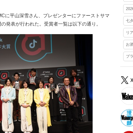
20
はMCに平山深雪さん、プレゼンターにファーストサマ
七
門の発表が行われた。受賞者一覧は以下の通り。
リ
お
プ