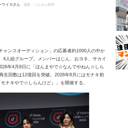
ーウイカさん
撮影：ソムタム田井
ャンスオーディション」の応募者約1000人の中か
、4人組グループ。メンバーはじん、おヨネ、サカイ
。2026年4月8日に「ほんまやで☆なんでやねん☆しら
生回数は12億回を突破。2026年8月にはモナキ初
r 2026『モナキやで☆しらんけど』」を開催する。