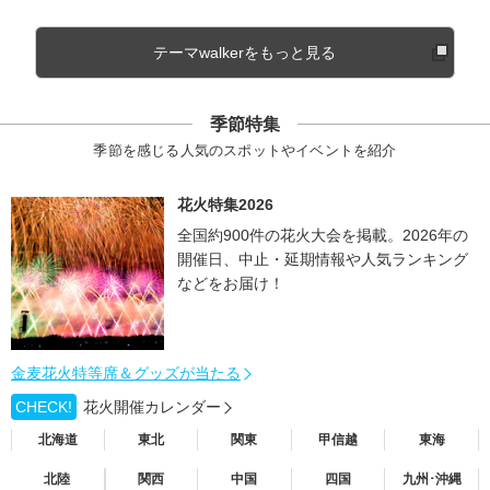
テーマwalkerをもっと見る
季節特集
季節を感じる人気のスポットやイベントを紹介
花火特集2026
全国約900件の花火大会を掲載。2026年の
開催日、中止・延期情報や人気ランキング
などをお届け！
金麦花火特等席＆グッズが当たる
CHECK!
花火開催カレンダー
北海道
東北
関東
甲信越
東海
北陸
関西
中国
四国
九州･沖縄