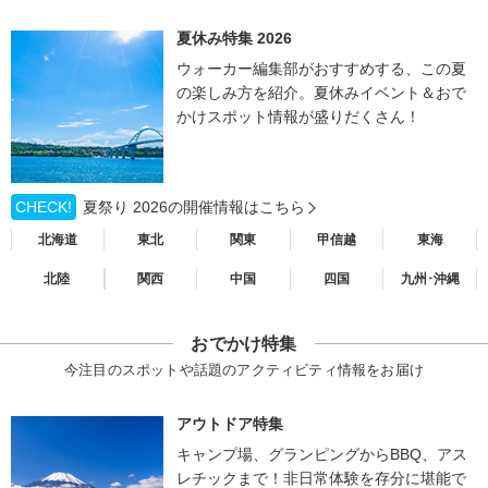
夏休み特集 2026
ウォーカー編集部がおすすめする、この夏
の楽しみ方を紹介。夏休みイベント＆おで
かけスポット情報が盛りだくさん！
CHECK!
夏祭り 2026の開催情報はこちら
北海道
東北
関東
甲信越
東海
北陸
関西
中国
四国
九州･沖縄
おでかけ特集
今注目のスポットや話題のアクティビティ情報をお届け
アウトドア特集
キャンプ場、グランピングからBBQ、アス
レチックまで！非日常体験を存分に堪能で