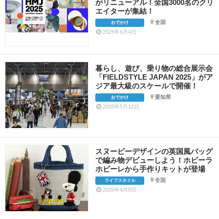
がリニューアル！全国3000名のクリ
エイターが集結！
全国
おでかけ
2025年6月4日
暮らし、遊び、乗り物の総合展示会
「FIELDSTYLE JAPAN 2025」がア
ジア最大級のスケールで開催！
愛知県
おでかけ
2025年5月12日
スヌーピーデザインの英国風バッグ
で編み物デビューしよう！ホビーラ
ホビーレから手作りキットが登場
全国
ライフスタイル
2025年4月8日