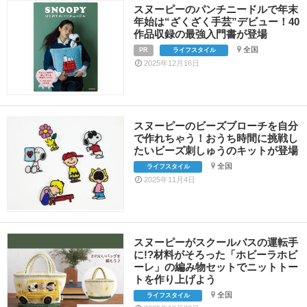
スヌーピーのパンチニードルで年末
年始は“ざくざく手芸”デビュー！40
作品収録の最強入門書が登場
全国
PR
ライフスタイル
2025年12月16日
スヌーピーのビーズブローチを自分
で作れちゃう！おうち時間に挑戦し
たいビーズ刺しゅうのキットが登場
全国
ライフスタイル
2025年11月4日
スヌーピーがスクールバスの運転手
に!?材料がそろった「ホビーラホビ
ーレ」の編み物セットでニットトー
トを作り上げよう
全国
ライフスタイル