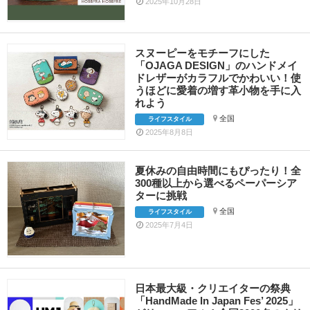
2025年10月28日
スヌーピーをモチーフにした
「OJAGA DESIGN」のハンドメイ
ドレザーがカラフルでかわいい！使
うほどに愛着の増す革小物を手に入
れよう
全国
ライフスタイル
2025年8月8日
夏休みの自由時間にもぴったり！全
300種以上から選べるペーパーシア
ターに挑戦
全国
ライフスタイル
2025年7月4日
日本最大級・クリエイターの祭典
「HandMade In Japan Fes’ 2025」