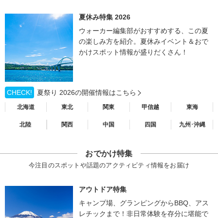
夏休み特集 2026
ウォーカー編集部がおすすめする、この夏
の楽しみ方を紹介。夏休みイベント＆おで
かけスポット情報が盛りだくさん！
CHECK!
夏祭り 2026の開催情報はこちら
北海道
東北
関東
甲信越
東海
北陸
関西
中国
四国
九州･沖縄
おでかけ特集
今注目のスポットや話題のアクティビティ情報をお届け
アウトドア特集
キャンプ場、グランピングからBBQ、アス
レチックまで！非日常体験を存分に堪能で