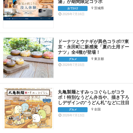
湯」が期間限定コラボ
茨城県
おでかけ
2026年7月16日
ドーナツとウナギが異色コラボ!?東
京・永田町に新感覚「夏の土用ドー
ナツ」全4種が登場！
東京都
グルメ
2026年7月15日
丸亀製麺とすみっコぐらしがコラ
ボ！特別なうどん弁当や、描き下ろ
しデザインの“うどん札”などに注目
全国
グルメ
2026年7月13日