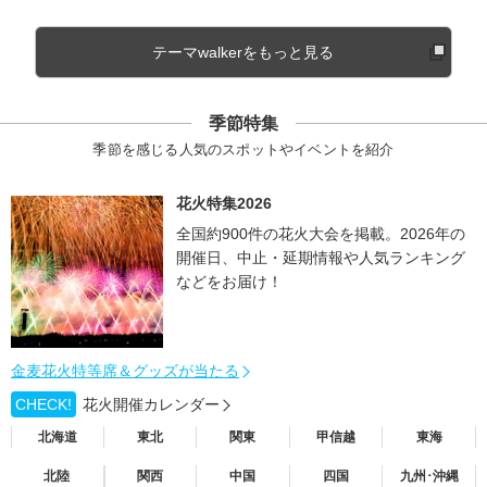
テーマwalkerをもっと見る
季節特集
季節を感じる人気のスポットやイベントを紹介
花火特集2026
全国約900件の花火大会を掲載。2026年の
開催日、中止・延期情報や人気ランキング
などをお届け！
金麦花火特等席＆グッズが当たる
CHECK!
花火開催カレンダー
北海道
東北
関東
甲信越
東海
北陸
関西
中国
四国
九州･沖縄