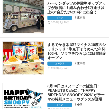
ハーゲンダッツの体験型ポップアッ
プが原宿に！組み合わせ1万通り以
上の“自分だけの1杯”に出合う
東京都
グルメ
2026年7月29日
まるでかき氷屋!?マイナス10度のシ
ャリシャリ “氷点下そうめん”が1杯
100円、ソラマチひろばに2日間限定
オープン
東京都
おでかけ
2026年7月24日
8月10日はスヌーピーの誕生日！
PEANUTS Cafeに、“HAPPY
BIRTHDAY SNOOPY 2026”がテー
マの特別メニューやグッズが登場
全国
グルメ