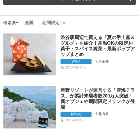
検索条件
全国
期間限定
渋谷駅周辺で買える「夏の手土産＆
グルメ」を紹介！常温OKの限定お
菓子・スパイス総菜・最新ポップア
ップまとめ
東京都
グルメ
2026年8月7日
星野リゾートが運営する「雲海テラ
ス」が累計来場者数200万人突破！
新オブジェや期間限定ドリンクが登
場
北海道
おでかけ
2026年8月5日