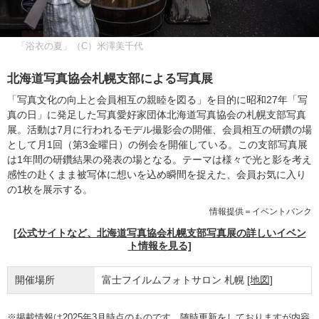
「浴衣の夏」（C）米澤美千代
北海道写真協会札幌支部による写真展
「写真文化の向上と会員相互の親睦を図る」を目的に昭和27年「写
真の日」に発足した写真愛好家団体北海道写真協会の札幌支部写真
展。活動は7月に行われるモデル撮影会の開催、会員相互の研鑽の場
として月1回（第3金曜日）の例会を開催している。この支部写真展
は1年間の研鑽結果の発表の場となる。テーマは様々で光と影を考え
感性の赴くまま被写体に想いを込め瞬間を捉えた、会員お気に入り
の1枚を展示する。
情報提供＝イベントバンク
[公式サイトなど、北海道写真協会札幌支部写真展の詳しいイベン
ト情報を見る]
開催場所
富士フイルムフォトサロン 札幌
[地図]
※掲載情報は2025年3月時点のものです。随時更新をしておりますが内容