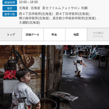
10:00～18:00
開催時間
北海道
北海道
富士フイルムフォトサロン 札幌
場所
西４丁目停留所(北海道)
,
西８丁目停留所(北海道)
,
最寄り駅
狸小路停留所(北海道)
,
資生館小学校前停留所(北海道)
,
大通駅(北海道)
その他の
トップ
詳細データ
料金
地図
イベント