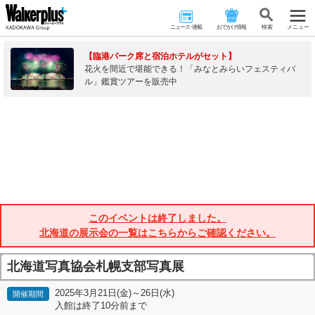
ニュース･連載
おでかけ情報
検 索
メニュー
【臨港パーク席と宿泊ホテルがセット】
花火を間近で堪能できる！「みなとみらいフェスティバ
ル」鑑賞ツアーを販売中
このイベントは終了しました。
北海道の展示会の一覧はこちらからご確認ください。
北海道写真協会札幌支部写真展
2025年3月21日(金)～26日(水)
開催期間
入館は終了10分前まで