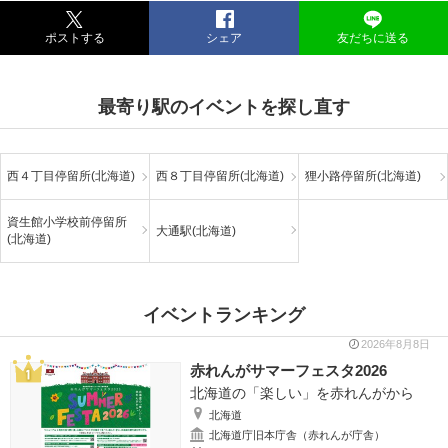
ポストする
シェア
友だちに送る
最寄り駅のイベントを探し直す
西４丁目停留所(北海道)
西８丁目停留所(北海道)
狸小路停留所(北海道)
資生館小学校前停留所
大通駅(北海道)
(北海道)
イベントランキング
2026年8月8日
赤れんがサマーフェスタ2026
北海道の「楽しい」を赤れんがから
北海道
北海道庁旧本庁舎（赤れんが庁舎）