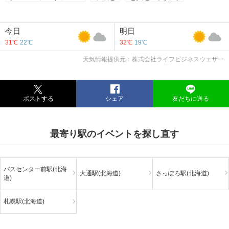
今日
明日
31℃
22℃
32℃
19℃
天気情報提供元：株式会社ライフビジネスウェザー
ポストする
シェア
友だちに送る
最寄り駅のイベントを探し直す
バスセンター前駅(北海
大通駅(北海道)
さっぽろ駅(北海道)
道)
札幌駅(北海道)