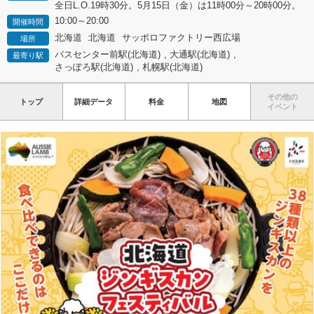
全日L.O.19時30分。5月15日（金）は11時00分～20時00分。
10:00～20:00
開催時間
北海道
北海道
サッポロファクトリー西広場
場所
バスセンター前駅(北海道)
,
大通駅(北海道)
,
最寄り駅
さっぽろ駅(北海道)
,
札幌駅(北海道)
その他の
トップ
詳細データ
料金
地図
イベント