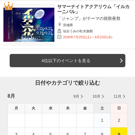
サマーナイトアクアリウム「イルカ
ーニバル」
「ジャンプ」がテーマの祝祭夜祭
宮城県
仙台うみの杜水族館
2026年7月25日(土)～9月23日(水)
4位以下のイベントを見る
日付やカテゴリで絞り込む
8月
9月
10月
11月
月
火
水
木
金
土
日
1
2
3
4
5
6
7
8
9