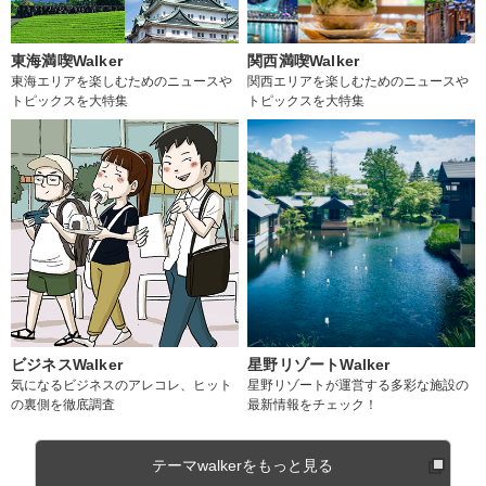
東海満喫Walker
関西満喫Walker
東海エリアを楽しむためのニュースや
関西エリアを楽しむためのニュースや
トピックスを大特集
トピックスを大特集
ビジネスWalker
星野リゾートWalker
気になるビジネスのアレコレ、ヒット
星野リゾートが運営する多彩な施設の
の裏側を徹底調査
最新情報をチェック！
テーマwalkerをもっと見る