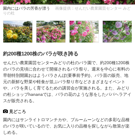
園内にはバラの芳香が漂う
画像提供：せんだい農業園芸センター みど
りの杜
約200種1200株のバラが咲き誇る
せんだい農業園芸センターみどりの杜のバラ園で、約200種1200株
のバラの見頃に合わせて開催されるバラ祭り。週末を中心に有料の
早朝特別開園おはようバラさんぽ(要事前予約)、バラ苗の販売、地
元の新鮮な野菜や軽食が並ぶバラ祭り市などさまざまなイベント
や、バラを美しく育てるための講習会が実施される。また、みどり
の杜ショップhananaでは、バラの花のような形をしたババヘラアイ
スが販売される。
見どころ
園内にはサンライトロマンチカや、ブルームーンなどの多彩な品種
のバラが咲いているので、お気に入りの品種を探しながら散策が楽
しめる。