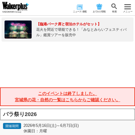
ニュース･連載
おでかけ情報
検 索
メニュー
【臨港パーク席と宿泊ホテルがセット】
花火を間近で堪能できる！「みなとみらいフェスティバ
ル」鑑賞ツアーを販売中
このイベントは終了しました。
宮城県の花・自然の一覧はこちらからご確認ください。
バラ祭り2026
2026年5月16日(土)～6月7日(日)
開催期間
休園日：月曜