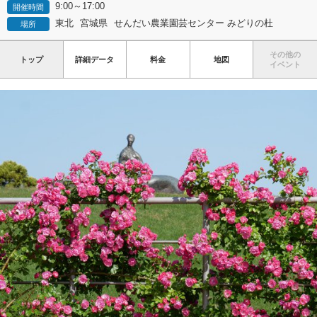
9:00～17:00
開催時間
東北
宮城県
せんだい農業園芸センター みどりの杜
場所
その他の
トップ
詳細データ
料金
地図
イベント