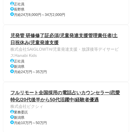
正社員
長野県
月給24万8,000円～34万2,000円
児発管 研修修了証必須/児童発達支援管理責任者/土
日祝休み/児童発達支援
株式会社SAIGLOWTH/児童発達支援・放課後等デイサービ
スHanabi Kids
正社員
新潟県
月給24万円～35万円
フルリモート全国採用の電話占いカウンセラー/恋愛
特化/20代後半から50代活躍中/経験者優遇
株式会社ピクシィ
業務委託
新潟県
月給10万円～50万円