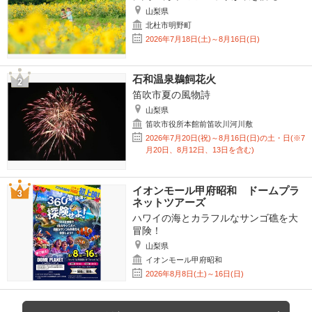
山梨県
北杜市明野町
2026年7月18日(土)～8月16日(日)
石和温泉鵜飼花火
笛吹市夏の風物詩
山梨県
笛吹市役所本館前笛吹川河川敷
2026年7月20日(祝)～8月16日(日)の土・日(※7
月20日、8月12日、13日を含む)
イオンモール甲府昭和 ドームプラ
ネットツアーズ
ハワイの海とカラフルなサンゴ礁を大
冒険！
山梨県
イオンモール甲府昭和
2026年8月8日(土)～16日(日)