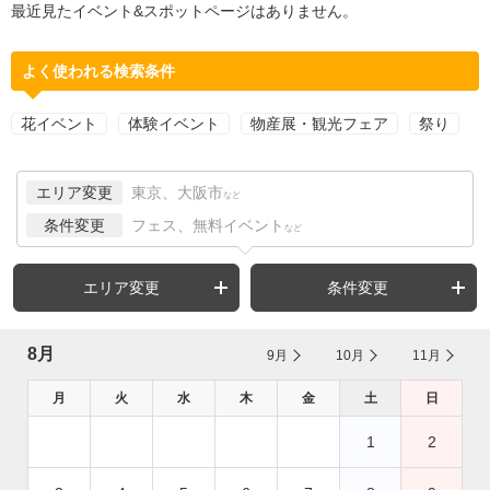
最近見たイベント&スポットページはありません。
よく使われる検索条件
花イベント
体験イベント
物産展・観光フェア
祭り
エリア変更
東京、大阪市
など
条件変更
フェス、無料イベント
など
エリア変更
条件変更
8月
9月
10月
11月
月
火
水
木
金
土
日
1
2