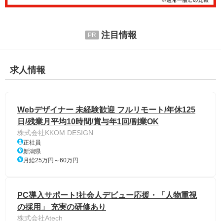
注目情報
求人情報
Webデザイナー 未経験歓迎 フルリモート/年休125
日/残業月平均10時間/賞与年1回/副業OK
株式会社KKOM DESIGN
正社員
新潟県
月給25万円～60万円
PC導入サポート!社会人デビュー応援・「人物重視
の採用」 充実の研修あり
株式会社Atech