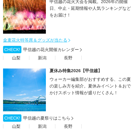
甲信越の花火大会を掲載。2026年の開催
日、中止・延期情報や人気ランキングなど
をお届け！
金麦花火特等席＆グッズが当たる
CHECK!
甲信越の花火開催カレンダー
山梨
新潟
長野
夏休み特集2026【甲信越】
ウォーカー編集部がおすすめする、この夏
の楽しみ方を紹介。夏休みイベント＆おで
かけスポット情報が盛りだくさん！
CHECK!
甲信越の夏祭りはこちら
山梨
新潟
長野