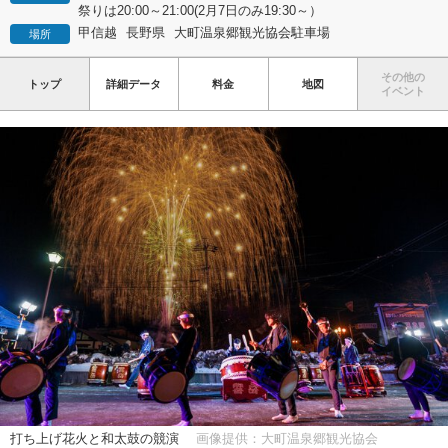
祭りは20:00～21:00(2月7日のみ19:30～）
甲信越
長野県
大町温泉郷観光協会駐車場
場所
その他の
トップ
詳細データ
料金
地図
イベント
打ち上げ花火と和太鼓の競演
画像提供：大町温泉郷観光協会