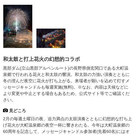
和太鼓と打上花火の幻想的コラボ
黒部ダム(立山黒部アルペンルート)の長野県側玄関口である大町温
泉郷で行われる花火と和太鼓の響演。和太鼓の力強い演奏とともに
冬の澄んだ夜空に花火が打ち上がる。来場者が願いを込めて灯すメ
ッセージキャンドルも毎週実施(無料)。※なお、内容は天候などに
より変更や中止とする場合もあるため、公式サイト等でご確認くだ
さい。
見どころ
2月の毎週土曜日の夜、迫力満点の太鼓演奏とともに幻想的な打ち上
げ花火が大町温泉郷の夜空一杯に響きわたる。今年は大町温泉郷の
60周年を記念して、メッセージキャンドル参加者(先着60名)にはオ