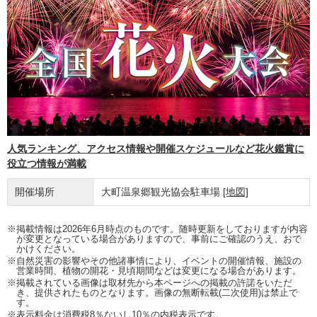
人気ランキング、アクセス情報や開催スケジュールなど花火鑑賞に
役立つ情報が満載
開催場所
大町温泉郷観光協会駐車場
[地図]
※掲載情報は2026年6月時点のものです。随時更新をしておりますが内容
が変更となっている場合がありますので、事前にご確認のうえ、おで
かけください。
※自然災害の影響やその他諸事情により、イベントの開催情報、施設の
営業時間、植物の開花・見頃期間などは変更になる場合があります。
※掲載されている画像は取材先から本ページへの掲載の許諾をいただ
き、提供されたものとなります。画像の無断転載(二次使用)は禁止で
す。
※表示料金は消費税8％ないし10％の内税表示です。