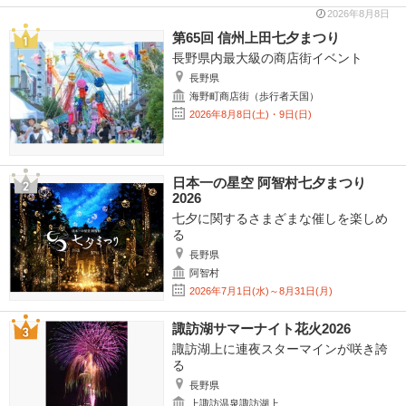
2026年8月8日
第65回 信州上田七夕まつり
長野県内最大級の商店街イベント
長野県
海野町商店街（歩行者天国）
2026年8月8日(土)・9日(日)
日本一の星空 阿智村七夕まつり
2026
七夕に関するさまざまな催しを楽しめ
る
長野県
阿智村
2026年7月1日(水)～8月31日(月)
諏訪湖サマーナイト花火2026
諏訪湖上に連夜スターマインが咲き誇
る
長野県
上諏訪温泉諏訪湖上