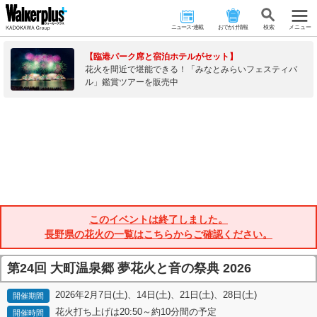
ニュース･連載
おでかけ情報
検 索
メニュー
【臨港パーク席と宿泊ホテルがセット】
花火を間近で堪能できる！「みなとみらいフェスティバ
ル」鑑賞ツアーを販売中
このイベントは終了しました。
長野県の花火の一覧はこちらからご確認ください。
第24回 大町温泉郷 夢花火と音の祭典 2026
2026年2月7日(土)、14日(土)、21日(土)、28日(土)
開催期間
花火打ち上げは20:50～約10分間の予定
開催時間