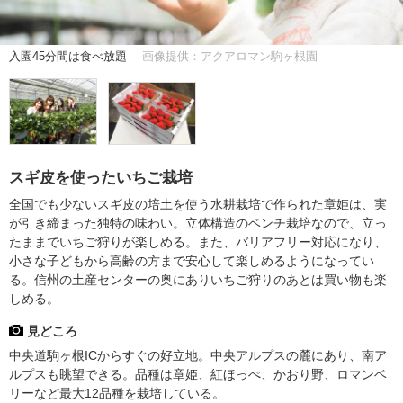
入園45分間は食べ放題
画像提供：アクアロマン駒ヶ根園
スギ皮を使ったいちご栽培
全国でも少ないスギ皮の培土を使う水耕栽培で作られた章姫は、実
が引き締まった独特の味わい。立体構造のベンチ栽培なので、立っ
たままでいちご狩りが楽しめる。また、バリアフリー対応になり、
小さな子どもから高齢の方まで安心して楽しめるようになってい
る。信州の土産センターの奥にありいちご狩りのあとは買い物も楽
しめる。
見どころ
中央道駒ヶ根ICからすぐの好立地。中央アルプスの麓にあり、南ア
ルプスも眺望できる。品種は章姫、紅ほっぺ、かおり野、ロマンベ
リーなど最大12品種を栽培している。