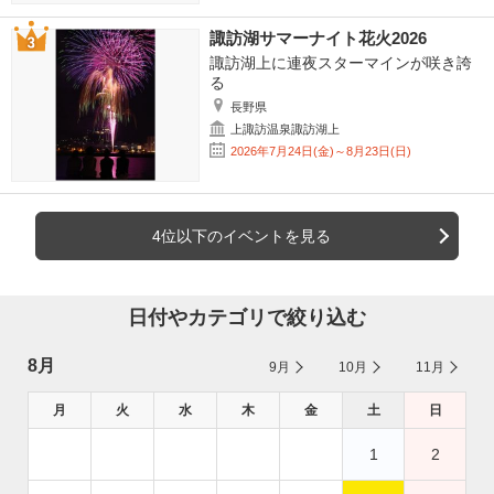
諏訪湖サマーナイト花火2026
諏訪湖上に連夜スターマインが咲き誇
る
長野県
上諏訪温泉諏訪湖上
2026年7月24日(金)～8月23日(日)
4位以下のイベントを見る
日付やカテゴリで絞り込む
8月
9月
10月
11月
月
火
水
木
金
土
日
1
2