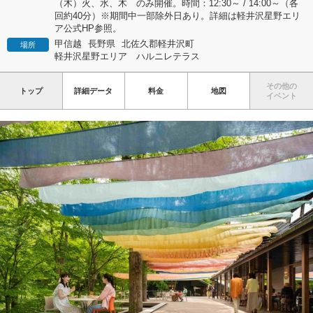
（木）火、水、木 のみ開催。時間：12:30～ / 14:00～（各
回約40分）※期間中一部除外日あり。詳細は軽井沢星野エリ
ア公式HP参照。
甲信越
長野県
北佐久郡軽井沢町
場所
軽井沢星野エリア ハルニレテラス
その他の
トップ
詳細データ
料金
地図
イベント