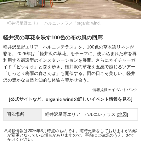
軽井沢星野エリア ハルニレテラス「organic wind」
軽井沢の草花を映す100色の布の風の回廊
軽井沢星野エリア「ハルニレテラス」を、100色の草木染リネンが
彩る。2026年は「軽井沢の草花」をテーマに、使い込まれた布を再
利用する循環型のインスタレーションを展開。さらにネイチャーガ
イド「ピッキオ」と森を歩き、軽井沢の草花を五感で感じるツアー
「しっとり梅雨の森さんぽ」も開催する。雨の日こそ美しい、軽井
沢の豊かな自然と知的な体験を響かせ合う。
情報提供＝イベントバンク
[公式サイトなど、organic windの詳しいイベント情報を見る]
開催場所
軽井沢星野エリア ハルニレテラス
[地図]
※掲載情報は2026年6月時点のものです。随時更新をしておりますが内容
が変更となっている場合がありますので、事前にご確認のうえ、おで
かけください。