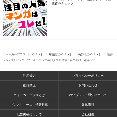
題作をチェック!!
ウォーカープラス
イベント
甲信越のイベント
長野県のイベント
軽井
沢近くで｢パックラフト＆カヤック半日ダブル体験｣ 春の新緑・小諸ツアー
利用規約
プライバシーポリシー
推奨環境
お問い合わせ
ウォーカープラスとは
Webプッシュ通知について
プレスリリース・情報提供
媒体資料
広告掲載について
会社概要