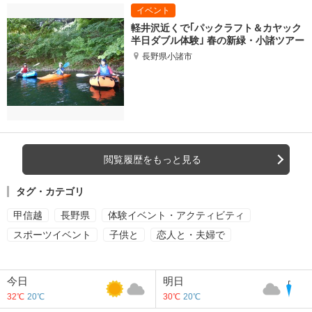
軽井沢近くで｢パックラフト＆カヤック
半日ダブル体験｣ 春の新緑・小諸ツアー
長野県小諸市
閲覧履歴をもっと見る
タグ・カテゴリ
甲信越
長野県
体験イベント・アクティビティ
スポーツイベント
子供と
恋人と・夫婦で
今日
明日
32℃
20℃
30℃
20℃