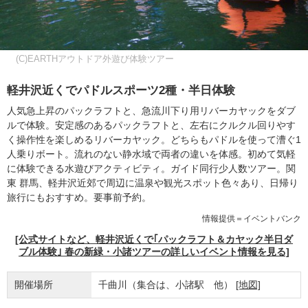
(C)EARTHアウトドア外遊び体験ツアー
軽井沢近くでパドルスポーツ2種・半日体験
人気急上昇のパックラフトと、急流川下り用リバーカヤックをダブ
ルで体験。安定感のあるパックラフトと、左右にクルクル回りやす
く操作性を楽しめるリバーカヤック。どちらもパドルを使って漕ぐ1
人乗りボート。流れのない静水域で両者の違いを体感。初めて気軽
に体験できる水遊びアクティビティ。ガイド同行少人数ツアー。関
東 群馬、軽井沢近郊で周辺に温泉や観光スポット色々あり、日帰り
旅行にもおすすめ。要事前予約。
情報提供＝イベントバンク
[公式サイトなど、軽井沢近くで｢パックラフト＆カヤック半日ダ
ブル体験｣ 春の新緑・小諸ツアーの詳しいイベント情報を見る]
開催場所
千曲川（集合は、小諸駅 他）
[地図]