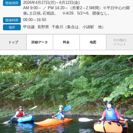
2026年4月27日(月)～6月12日(金)
開催期間
AM 9:00～ ／ PM 14:20～（所要2～2.5時間）※平日中心の開
催｡土日祝､応相談。 ※4/29、5/2〜6、開催なし。
09:00～16:50
開催時間
甲信越
長野県
千曲川（集合は、小諸駅 他）
場所
その他の
トップ
詳細データ
料金
地図
イベント