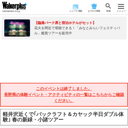
ニュース･連載
おでかけ情報
検 索
メニュー
【臨港パーク席と宿泊ホテルがセット】
花火を間近で堪能できる！「みなとみらいフェスティバ
ル」鑑賞ツアーを販売中
このイベントは終了しました。
長野県の体験イベント・アクティビティの一覧はこちらからご確認
ください。
軽井沢近くで｢パックラフト＆カヤック半日ダブル体
験｣ 春の新緑・小諸ツアー