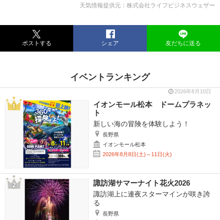
天気情報提供元：株式会社ライフビジネスウェザー
ポストする
シェア
友だちに送る
イベントランキング
2026年8月10日
イオンモール松本 ドームプラネッ
ト
新しい海の冒険を体験しよう！
長野県
イオンモール松本
2026年8月8日(土)～11日(火)
諏訪湖サマーナイト花火2026
諏訪湖上に連夜スターマインが咲き誇
る
長野県