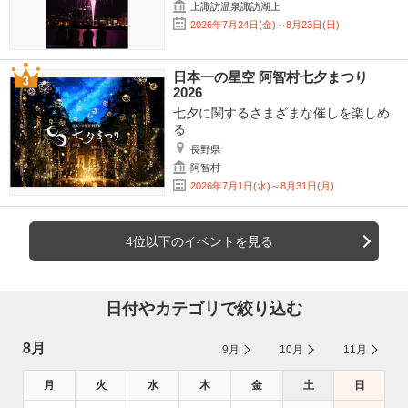
上諏訪温泉諏訪湖上
2026年7月24日(金)～8月23日(日)
日本一の星空 阿智村七夕まつり
2026
七夕に関するさまざまな催しを楽しめ
る
長野県
阿智村
2026年7月1日(水)～8月31日(月)
4位以下のイベントを見る
日付やカテゴリで絞り込む
8月
9月
10月
11月
月
火
水
木
金
土
日